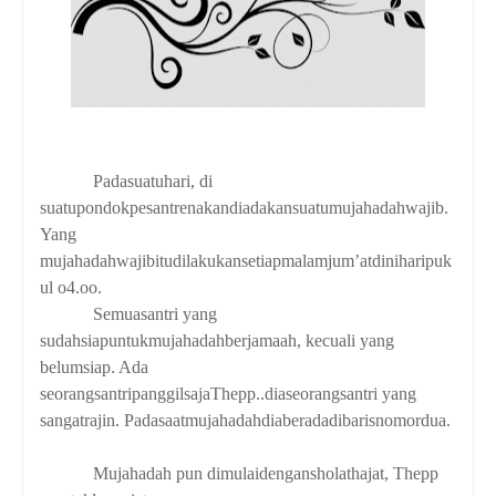
Padasuatuhari, di
suatupondokpesantrenakandiadakansuatumujahadahwajib.
Yang
mujahadahwajibitudilakukansetiapmalamjum’atdiniharipuk
ul o4.oo.
Semuasantri yang
sudahsiapuntukmujahadahberjamaah, kecuali yang
belumsiap. Ada
seorangsantripanggilsajaThepp..diaseorangsantri yang
sangatrajin. Padasaatmujahadahdiaberadadibarisnomordua.
Mujahadah pun dimulaidengansholathajat, Thepp