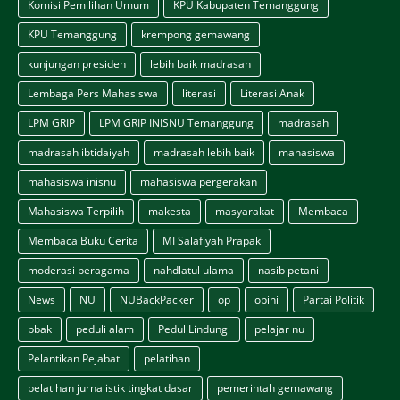
Komisi Pemilihan Umum
KPU Kabupaten Temanggung
KPU Temanggung
krempong gemawang
kunjungan presiden
lebih baik madrasah
Lembaga Pers Mahasiswa
literasi
Literasi Anak
LPM GRIP
LPM GRIP INISNU Temanggung
madrasah
madrasah ibtidaiyah
madrasah lebih baik
mahasiswa
mahasiswa inisnu
mahasiswa pergerakan
Mahasiswa Terpilih
makesta
masyarakat
Membaca
Membaca Buku Cerita
MI Salafiyah Prapak
moderasi beragama
nahdlatul ulama
nasib petani
News
NU
NUBackPacker
op
opini
Partai Politik
pbak
peduli alam
PeduliLindungi
pelajar nu
Pelantikan Pejabat
pelatihan
pelatihan jurnalistik tingkat dasar
pemerintah gemawang