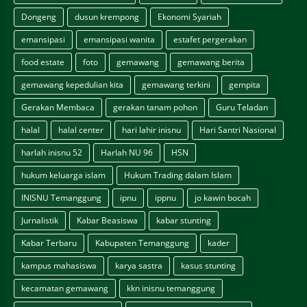
Dongeng
dusun krempong
Ekonomi Syariah
emansipasi
emansipasi wanita
estafet pergerakan
food estate
foto
gemawang
gemawang berita
gemawang kepedulian kita
gemawang terkini
gempita
Gerakan Membaca
gerakan tanam pohon
Guru Teladan
halal
halal center
hari lahir inisnu
Hari Santri Nasional
harlah inisnu 52
Harlah NU 96
HSN
hukum keluarga islam
Hukum Trading dalam Islam
INISNU Temanggung
ipnu
ippnu
jo kawin bocah
Jurnalistik
Kabar Beasiswa
kabar stunting
Kabar Terbaru
Kabupaten Temanggung
kader
kampus mahasiswa
karya sastra
kasus stunting
kecamatan gemawang
kkn inisnu temanggung