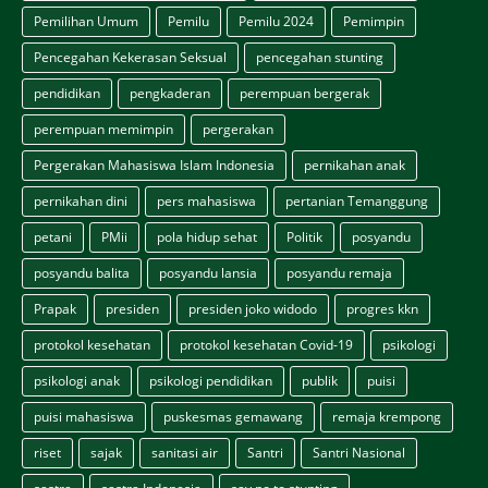
Pemilihan Umum
Pemilu
Pemilu 2024
Pemimpin
Pencegahan Kekerasan Seksual
pencegahan stunting
pendidikan
pengkaderan
perempuan bergerak
perempuan memimpin
pergerakan
Pergerakan Mahasiswa Islam Indonesia
pernikahan anak
pernikahan dini
pers mahasiswa
pertanian Temanggung
petani
PMii
pola hidup sehat
Politik
posyandu
posyandu balita
posyandu lansia
posyandu remaja
Prapak
presiden
presiden joko widodo
progres kkn
protokol kesehatan
protokol kesehatan Covid-19
psikologi
psikologi anak
psikologi pendidikan
publik
puisi
puisi mahasiswa
puskesmas gemawang
remaja krempong
riset
sajak
sanitasi air
Santri
Santri Nasional