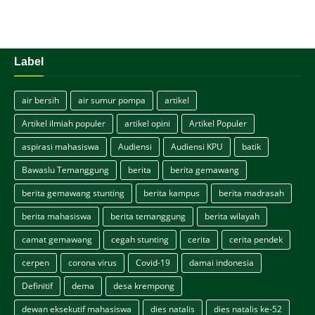
Label
air bersih
air sumur pompa
artikel
Artikel ilmiah populer
artikel opini
Artikel Populer
aspirasi mahasiswa
Audiensi
Audiensi KPU
batik
Bawaslu Temanggung
berita
berita gemawang
berita gemawang stunting
berita kampus
berita madrasah
berita mahasiswa
berita temanggung
berita wilayah
camat gemawang
cegah stunting
cerita
cerita pendek
cerpen
corona virus
Covid-19
damai indonesia
Definitif
dema
desa krempong
dewan eksekutif mahasiswa
dies natalis
dies natalis ke-52