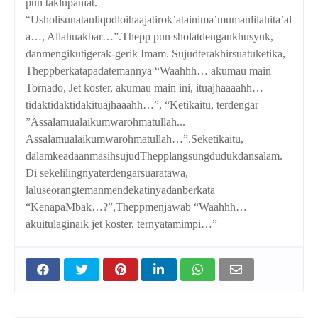
pun taklupaniat.
“Usholisunatanliqodloihaajatirok’atainima’mumanlilahita’al
a…, Allahuakbar…”.Thepp pun sholatdengankhusyuk,
danmengikutigerak-gerik Imam. Sujudterakhirsuatuketika,
Theppberkatapadatemannya “Waahhh… akumau main
Tornado, Jet koster, akumau main ini, ituajhaaaahh…
tidaktidaktidakituajhaaahh…”, “Ketikaitu, terdengar
”Assalamualaikumwarohmatullah...
Assalamualaikumwarohmatullah…”.Seketikaitu,
dalamkeadaanmasihsujudThepplangsungdudukdansalam.
Di sekelilingnyaterdengarsuaratawa,
laluseorangtemanmendekatinyadanberkata
“KenapaMbak…?”,Theppmenjawab “Waahhh…
akuitulaginaik jet koster, ternyatamimpi…”