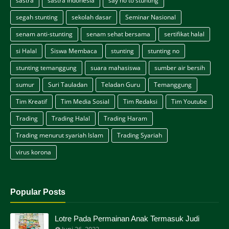
sastra
sastra Indonesia
say no to stunting
segah stunting
sekolah dasar
Seminar Nasional
senam anti-stunting
senam sehat bersama
sertifikat halal
si Halal
Siswa Membaca
stunting
stunting no
stunting temanggung
suara mahasiswa
sumber air bersih
sumur
Suri Tauladan
Teladan Guru
Temanggung
Tim Kreatif
Tim Media Sosial
Tim Redaksi
Tim Youtube
Trading
Trading Halal
Trading Haram
Trading menurut syariah Islam
Trading Syariah
virus korona
Popular Posts
Lotre Pada Permainan Anak Termasuk Judi
Juni 26, 2022