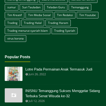
sumur
Suri Tauladan
Teladan Guru
Temanggung
Tim Kreatif
Tim Media Sosial
Tim Redaksi
Tim Youtube
Trading
Trading Halal
Trading Haram
Trading menurut syariah Islam
Trading Syariah
virus korona
Popular Posts
Lotre Pada Permainan Anak Termasuk Judi
Juni 26, 2022
INISNU Temanggung Sukses Menggelar Sidang
Terbuka Senat Wisuda ke-32
Juli 12, 2026