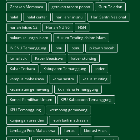
Gerakan Membaca
gerakan tanam pohon
Guru Teladan
halal
halal center
hari lahir inisnu
Hari Santri Nasional
harlah inisnu 52
Harlah NU 96
HSN
hukum keluarga islam
Hukum Trading dalam Islam
INISNU Temanggung
ipnu
ippnu
jo kawin bocah
Jurnalistik
Kabar Beasiswa
kabar stunting
Kabar Terbaru
Kabupaten Temanggung
kader
kampus mahasiswa
karya sastra
kasus stunting
kecamatan gemawang
kkn inisnu temanggung
Komisi Pemilihan Umum
KPU Kabupaten Temanggung
KPU Temanggung
krempong gemawang
kunjungan presiden
lebih baik madrasah
Lembaga Pers Mahasiswa
literasi
Literasi Anak