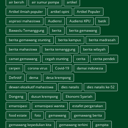
air bersih
air sumur pompa
artikel
Artikel ilmiah populer
artikel opini
Artikel Populer
aspirasi mahasiswa
Audiensi
Audiensi KPU
batik
Bawaslu Temanggung
berita
berita gemawang
berita gemawang stunting
berita kampus
berita madrasah
berita mahasiswa
berita temanggung
berita wilayah
camat gemawang
cegah stunting
cerita
cerita pendek
cerpen
corona virus
Covid-19
damai indonesia
Definitif
dema
desa krempong
dewan eksekutif mahasiswa
dies natalis
dies natalis ke-52
Dongeng
dusun krempong
Ekonomi Syariah
emansipasi
emansipasi wanita
estafet pergerakan
food estate
foto
gemawang
gemawang berita
gemawang kepedulian kita
gemawang terkini
gempita