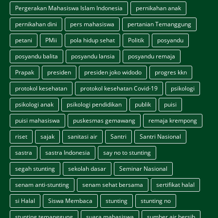
Pergerakan Mahasiswa Islam Indonesia
pernikahan anak
pernikahan dini
pers mahasiswa
pertanian Temanggung
petani
PMii
pola hidup sehat
Politik
posyandu
posyandu balita
posyandu lansia
posyandu remaja
Prapak
presiden
presiden joko widodo
progres kkn
protokol kesehatan
protokol kesehatan Covid-19
psikologi
psikologi anak
psikologi pendidikan
publik
puisi
puisi mahasiswa
puskesmas gemawang
remaja krempong
riset
sajak
sanitasi air
Santri
Santri Nasional
sastra
sastra Indonesia
say no to stunting
segah stunting
sekolah dasar
Seminar Nasional
senam anti-stunting
senam sehat bersama
sertifikat halal
si Halal
Siswa Membaca
stunting
stunting no
stunting temanggung
suara mahasiswa
sumber air bersih