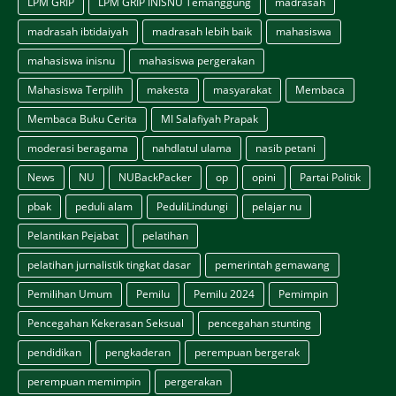
LPM GRIP
LPM GRIP INISNU Temanggung
madrasah
madrasah ibtidaiyah
madrasah lebih baik
mahasiswa
mahasiswa inisnu
mahasiswa pergerakan
Mahasiswa Terpilih
makesta
masyarakat
Membaca
Membaca Buku Cerita
MI Salafiyah Prapak
moderasi beragama
nahdlatul ulama
nasib petani
News
NU
NUBackPacker
op
opini
Partai Politik
pbak
peduli alam
PeduliLindungi
pelajar nu
Pelantikan Pejabat
pelatihan
pelatihan jurnalistik tingkat dasar
pemerintah gemawang
Pemilihan Umum
Pemilu
Pemilu 2024
Pemimpin
Pencegahan Kekerasan Seksual
pencegahan stunting
pendidikan
pengkaderan
perempuan bergerak
perempuan memimpin
pergerakan