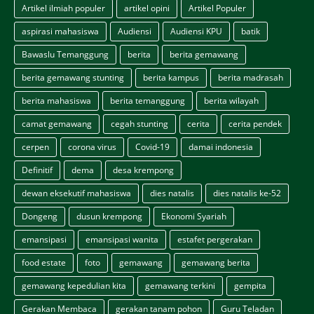
Artikel ilmiah populer
artikel opini
Artikel Populer
aspirasi mahasiswa
Audiensi
Audiensi KPU
batik
Bawaslu Temanggung
berita
berita gemawang
berita gemawang stunting
berita kampus
berita madrasah
berita mahasiswa
berita temanggung
berita wilayah
camat gemawang
cegah stunting
cerita
cerita pendek
cerpen
corona virus
Covid-19
damai indonesia
Definitif
dema
desa krempong
dewan eksekutif mahasiswa
dies natalis
dies natalis ke-52
Dongeng
dusun krempong
Ekonomi Syariah
emansipasi
emansipasi wanita
estafet pergerakan
food estate
foto
gemawang
gemawang berita
gemawang kepedulian kita
gemawang terkini
gempita
Gerakan Membaca
gerakan tanam pohon
Guru Teladan