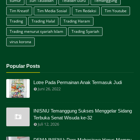
sumur
Suri Tauladan
Teladan Guru
Temanggung
Tim Kreatif
Tim Media Sosial
Tim Redaksi
Tim Youtube
Trading
Trading Halal
Trading Haram
Trading menurut syariah Islam
Trading Syariah
virus korona
Popular Posts
Lotre Pada Permainan Anak Termasuk Judi
Juni 26, 2022
INISNU Temanggung Sukses Menggelar Sidang
Terbuka Senat Wisuda ke-32
Juli 12, 2026
DEMA INISNU: Pers Mahasiswa Harus Mampu