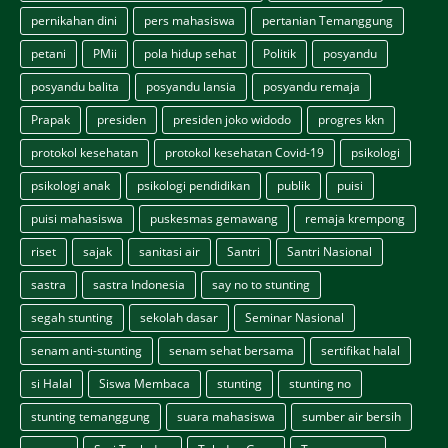
pernikahan dini
pers mahasiswa
pertanian Temanggung
petani
PMii
pola hidup sehat
Politik
posyandu
posyandu balita
posyandu lansia
posyandu remaja
Prapak
presiden
presiden joko widodo
progres kkn
protokol kesehatan
protokol kesehatan Covid-19
psikologi
psikologi anak
psikologi pendidikan
publik
puisi
puisi mahasiswa
puskesmas gemawang
remaja krempong
riset
sajak
sanitasi air
Santri
Santri Nasional
sastra
sastra Indonesia
say no to stunting
segah stunting
sekolah dasar
Seminar Nasional
senam anti-stunting
senam sehat bersama
sertifikat halal
si Halal
Siswa Membaca
stunting
stunting no
stunting temanggung
suara mahasiswa
sumber air bersih