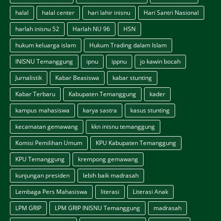
halal
halal center
hari lahir inisnu
Hari Santri Nasional
harlah inisnu 52
Harlah NU 96
HSN
hukum keluarga islam
Hukum Trading dalam Islam
INISNU Temanggung
ipnu
ippnu
jo kawin bocah
Jurnalistik
Kabar Beasiswa
kabar stunting
Kabar Terbaru
Kabupaten Temanggung
kader
kampus mahasiswa
karya sastra
kasus stunting
kecamatan gemawang
kkn inisnu temanggung
Komisi Pemilihan Umum
KPU Kabupaten Temanggung
KPU Temanggung
krempong gemawang
kunjungan presiden
lebih baik madrasah
Lembaga Pers Mahasiswa
literasi
Literasi Anak
LPM GRIP
LPM GRIP INISNU Temanggung
madrasah