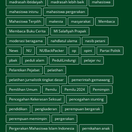
madrasah ibtidaiyah
madrasah lebih baik
mahasiswa
mahasiswa inisnu
mahasiswa pergerakan
Mahasiswa Terpilih
makesta
masyarakat
Membaca
Membaca Buku Cerita
MI Salafiyah Prapak
moderasi beragama
nahdlatul ulama
nasib petani
News
NU
NUBackPacker
op
opini
Partai Politik
pbak
peduli alam
PeduliLindungi
pelajar nu
Pelantikan Pejabat
pelatihan
pelatihan jurnalistik tingkat dasar
pemerintah gemawang
Pemilihan Umum
Pemilu
Pemilu 2024
Pemimpin
Pencegahan Kekerasan Seksual
pencegahan stunting
pendidikan
pengkaderan
perempuan bergerak
perempuan memimpin
pergerakan
Pergerakan Mahasiswa Islam Indonesia
pernikahan anak