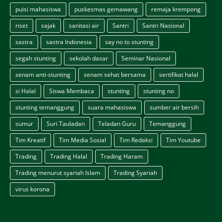
puisi mahasiswa
puskesmas gemawang
remaja krempong
riset
sajak
sanitasi air
Santri
Santri Nasional
sastra
sastra Indonesia
say no to stunting
segah stunting
sekolah dasar
Seminar Nasional
senam anti-stunting
senam sehat bersama
sertifikat halal
si Halal
Siswa Membaca
stunting
stunting no
stunting temanggung
suara mahasiswa
sumber air bersih
sumur
Suri Tauladan
Teladan Guru
Temanggung
Tim Kreatif
Tim Media Sosial
Tim Redaksi
Tim Youtube
Trading
Trading Halal
Trading Haram
Trading menurut syariah Islam
Trading Syariah
virus korona