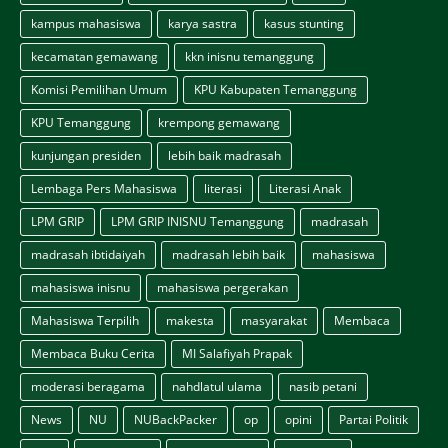
kampus mahasiswa
karya sastra
kasus stunting
kecamatan gemawang
kkn inisnu temanggung
Komisi Pemilihan Umum
KPU Kabupaten Temanggung
KPU Temanggung
krempong gemawang
kunjungan presiden
lebih baik madrasah
Lembaga Pers Mahasiswa
literasi
Literasi Anak
LPM GRIP
LPM GRIP INISNU Temanggung
madrasah
madrasah ibtidaiyah
madrasah lebih baik
mahasiswa
mahasiswa inisnu
mahasiswa pergerakan
Mahasiswa Terpilih
makesta
masyarakat
Membaca
Membaca Buku Cerita
MI Salafiyah Prapak
moderasi beragama
nahdlatul ulama
nasib petani
News
NU
NUBackPacker
op
opini
Partai Politik