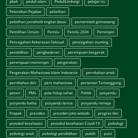
pbak
peduli alam
PeduliLindungi
pelajar nu
Pelantikan Pejabat
pelatihan
pelatihan jurnalistik tingkat dasar
pemerintah gemawang
Pemilihan Umum
Pemilu
Pemilu 2024
Pemimpin
Pencegahan Kekerasan Seksual
pencegahan stunting
pendidikan
pengkaderan
perempuan bergerak
perempuan memimpin
pergerakan
Pergerakan Mahasiswa Islam Indonesia
pernikahan anak
pernikahan dini
pers mahasiswa
pertanian Temanggung
petani
PMii
pola hidup sehat
Politik
posyandu
posyandu balita
posyandu lansia
posyandu remaja
Prapak
presiden
presiden joko widodo
progres kkn
protokol kesehatan
protokol kesehatan Covid-19
psikologi
psikologi anak
psikologi pendidikan
publik
puisi