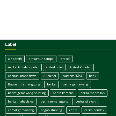
Label
air bersih
air sumur pompa
artikel
Artikel ilmiah populer
artikel opini
Artikel Populer
aspirasi mahasiswa
Audiensi
Audiensi KPU
batik
Bawaslu Temanggung
berita
berita gemawang
berita gemawang stunting
berita kampus
berita madrasah
berita mahasiswa
berita temanggung
berita wilayah
camat gemawang
cegah stunting
cerita
cerita pendek