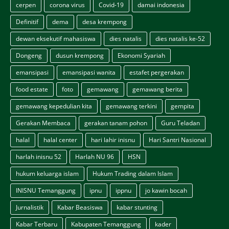
cerpen
corona virus
Covid-19
damai indonesia
Definitif
dema
desa krempong
dewan eksekutif mahasiswa
dies natalis
dies natalis ke-52
Dongeng
dusun krempong
Ekonomi Syariah
emansipasi
emansipasi wanita
estafet pergerakan
food estate
foto
gemawang
gemawang berita
gemawang kepedulian kita
gemawang terkini
gempita
Gerakan Membaca
gerakan tanam pohon
Guru Teladan
halal
halal center
hari lahir inisnu
Hari Santri Nasional
harlah inisnu 52
Harlah NU 96
HSN
hukum keluarga islam
Hukum Trading dalam Islam
INISNU Temanggung
ipnu
ippnu
jo kawin bocah
Jurnalistik
Kabar Beasiswa
kabar stunting
Kabar Terbaru
Kabupaten Temanggung
kader