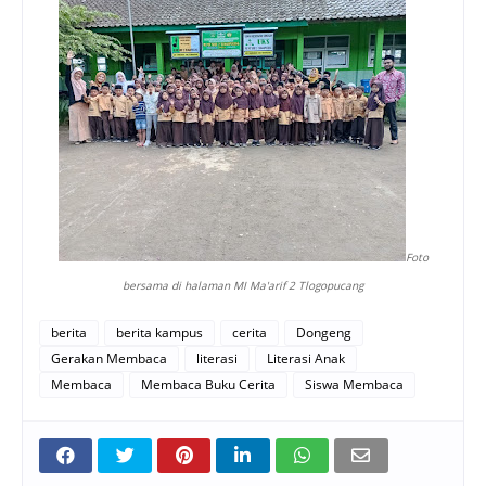
Foto
bersama di halaman MI Ma'arif 2 Tlogopucang
berita
berita kampus
cerita
Dongeng
Gerakan Membaca
literasi
Literasi Anak
Membaca
Membaca Buku Cerita
Siswa Membaca