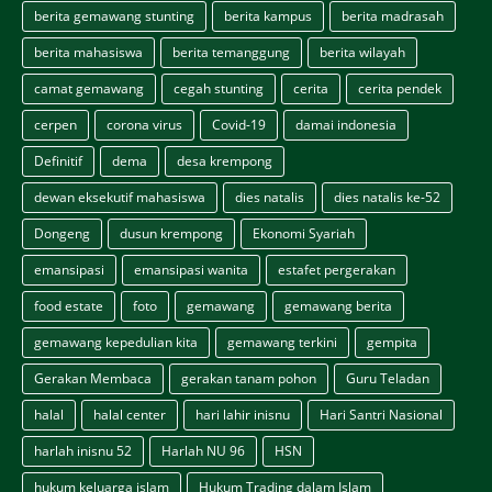
berita gemawang stunting
berita kampus
berita madrasah
berita mahasiswa
berita temanggung
berita wilayah
camat gemawang
cegah stunting
cerita
cerita pendek
cerpen
corona virus
Covid-19
damai indonesia
Definitif
dema
desa krempong
dewan eksekutif mahasiswa
dies natalis
dies natalis ke-52
Dongeng
dusun krempong
Ekonomi Syariah
emansipasi
emansipasi wanita
estafet pergerakan
food estate
foto
gemawang
gemawang berita
gemawang kepedulian kita
gemawang terkini
gempita
Gerakan Membaca
gerakan tanam pohon
Guru Teladan
halal
halal center
hari lahir inisnu
Hari Santri Nasional
harlah inisnu 52
Harlah NU 96
HSN
hukum keluarga islam
Hukum Trading dalam Islam