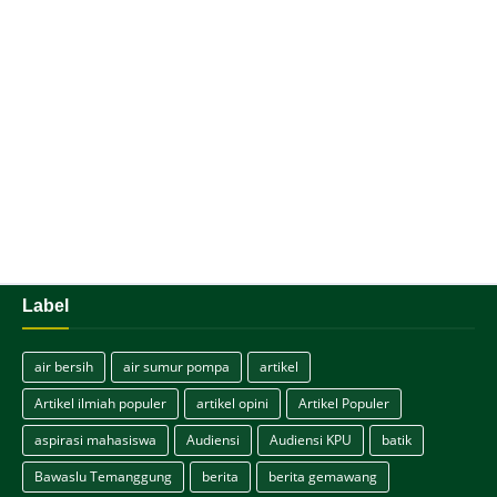
Label
air bersih
air sumur pompa
artikel
Artikel ilmiah populer
artikel opini
Artikel Populer
aspirasi mahasiswa
Audiensi
Audiensi KPU
batik
Bawaslu Temanggung
berita
berita gemawang