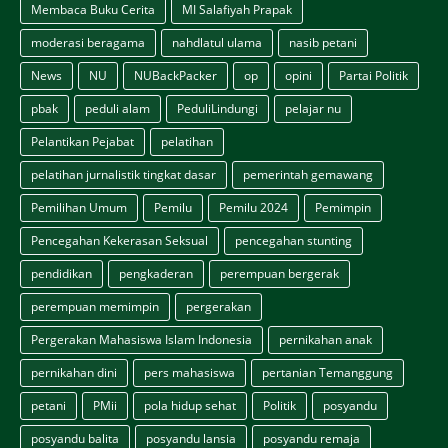
Membaca Buku Cerita
MI Salafiyah Prapak
moderasi beragama
nahdlatul ulama
nasib petani
News
NU
NUBackPacker
op
opini
Partai Politik
pbak
peduli alam
PeduliLindungi
pelajar nu
Pelantikan Pejabat
pelatihan
pelatihan jurnalistik tingkat dasar
pemerintah gemawang
Pemilihan Umum
Pemilu
Pemilu 2024
Pemimpin
Pencegahan Kekerasan Seksual
pencegahan stunting
pendidikan
pengkaderan
perempuan bergerak
perempuan memimpin
pergerakan
Pergerakan Mahasiswa Islam Indonesia
pernikahan anak
pernikahan dini
pers mahasiswa
pertanian Temanggung
petani
PMii
pola hidup sehat
Politik
posyandu
posyandu balita
posyandu lansia
posyandu remaja