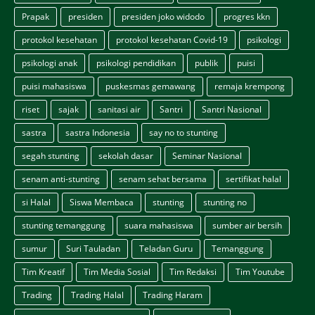
Prapak
presiden
presiden joko widodo
progres kkn
protokol kesehatan
protokol kesehatan Covid-19
psikologi
psikologi anak
psikologi pendidikan
publik
puisi
puisi mahasiswa
puskesmas gemawang
remaja krempong
riset
sajak
sanitasi air
Santri
Santri Nasional
sastra
sastra Indonesia
say no to stunting
segah stunting
sekolah dasar
Seminar Nasional
senam anti-stunting
senam sehat bersama
sertifikat halal
si Halal
Siswa Membaca
stunting
stunting no
stunting temanggung
suara mahasiswa
sumber air bersih
sumur
Suri Tauladan
Teladan Guru
Temanggung
Tim Kreatif
Tim Media Sosial
Tim Redaksi
Tim Youtube
Trading
Trading Halal
Trading Haram