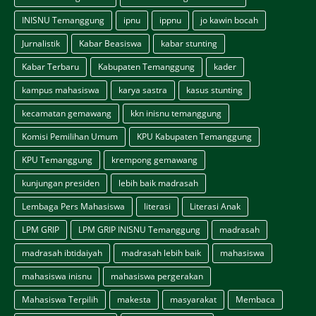
INISNU Temanggung
ipnu
ippnu
jo kawin bocah
Jurnalistik
Kabar Beasiswa
kabar stunting
Kabar Terbaru
Kabupaten Temanggung
kader
kampus mahasiswa
karya sastra
kasus stunting
kecamatan gemawang
kkn inisnu temanggung
Komisi Pemilihan Umum
KPU Kabupaten Temanggung
KPU Temanggung
krempong gemawang
kunjungan presiden
lebih baik madrasah
Lembaga Pers Mahasiswa
literasi
Literasi Anak
LPM GRIP
LPM GRIP INISNU Temanggung
madrasah
madrasah ibtidaiyah
madrasah lebih baik
mahasiswa
mahasiswa inisnu
mahasiswa pergerakan
Mahasiswa Terpilih
makesta
masyarakat
Membaca