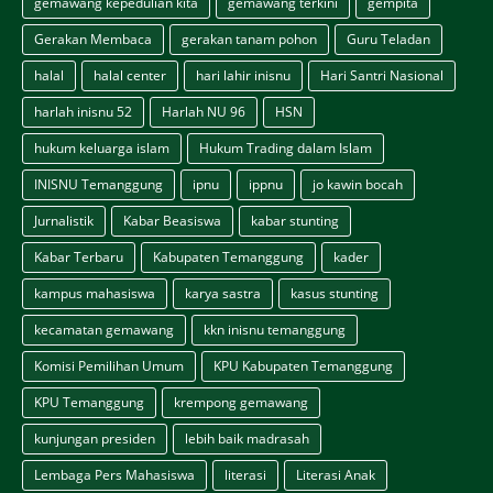
gemawang kepedulian kita
gemawang terkini
gempita
Gerakan Membaca
gerakan tanam pohon
Guru Teladan
halal
halal center
hari lahir inisnu
Hari Santri Nasional
harlah inisnu 52
Harlah NU 96
HSN
hukum keluarga islam
Hukum Trading dalam Islam
INISNU Temanggung
ipnu
ippnu
jo kawin bocah
Jurnalistik
Kabar Beasiswa
kabar stunting
Kabar Terbaru
Kabupaten Temanggung
kader
kampus mahasiswa
karya sastra
kasus stunting
kecamatan gemawang
kkn inisnu temanggung
Komisi Pemilihan Umum
KPU Kabupaten Temanggung
KPU Temanggung
krempong gemawang
kunjungan presiden
lebih baik madrasah
Lembaga Pers Mahasiswa
literasi
Literasi Anak