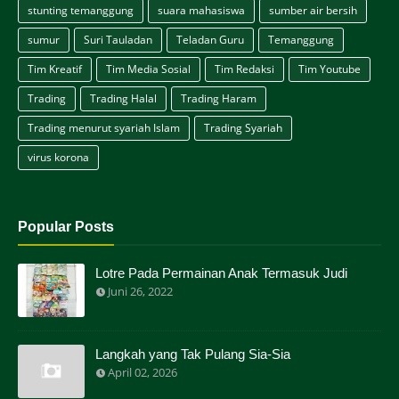
stunting temanggung
suara mahasiswa
sumber air bersih
sumur
Suri Tauladan
Teladan Guru
Temanggung
Tim Kreatif
Tim Media Sosial
Tim Redaksi
Tim Youtube
Trading
Trading Halal
Trading Haram
Trading menurut syariah Islam
Trading Syariah
virus korona
Popular Posts
Lotre Pada Permainan Anak Termasuk Judi
Juni 26, 2022
Langkah yang Tak Pulang Sia-Sia
April 02, 2026