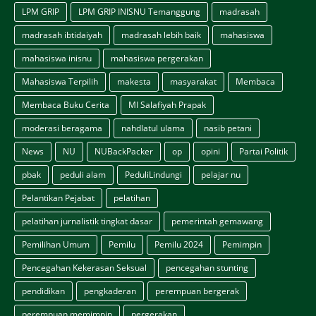
LPM GRIP
LPM GRIP INISNU Temanggung
madrasah
madrasah ibtidaiyah
madrasah lebih baik
mahasiswa
mahasiswa inisnu
mahasiswa pergerakan
Mahasiswa Terpilih
makesta
masyarakat
Membaca
Membaca Buku Cerita
MI Salafiyah Prapak
moderasi beragama
nahdlatul ulama
nasib petani
News
NU
NUBackPacker
op
opini
Partai Politik
pbak
peduli alam
PeduliLindungi
pelajar nu
Pelantikan Pejabat
pelatihan
pelatihan jurnalistik tingkat dasar
pemerintah gemawang
Pemilihan Umum
Pemilu
Pemilu 2024
Pemimpin
Pencegahan Kekerasan Seksual
pencegahan stunting
pendidikan
pengkaderan
perempuan bergerak
perempuan memimpin
pergerakan