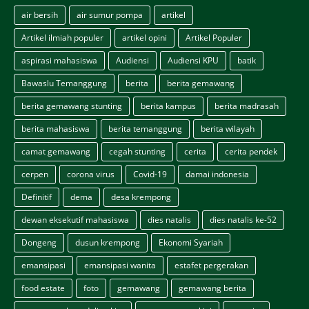
air bersih
air sumur pompa
artikel
Artikel ilmiah populer
artikel opini
Artikel Populer
aspirasi mahasiswa
Audiensi
Audiensi KPU
batik
Bawaslu Temanggung
berita
berita gemawang
berita gemawang stunting
berita kampus
berita madrasah
berita mahasiswa
berita temanggung
berita wilayah
camat gemawang
cegah stunting
cerita
cerita pendek
cerpen
corona virus
Covid-19
damai indonesia
Definitif
dema
desa krempong
dewan eksekutif mahasiswa
dies natalis
dies natalis ke-52
Dongeng
dusun krempong
Ekonomi Syariah
emansipasi
emansipasi wanita
estafet pergerakan
food estate
foto
gemawang
gemawang berita