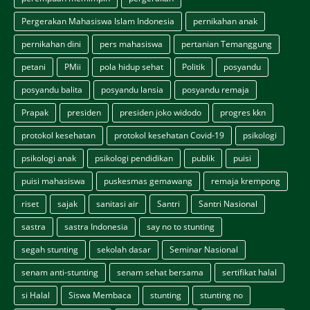
Pergerakan Mahasiswa Islam Indonesia
pernikahan anak
pernikahan dini
pers mahasiswa
pertanian Temanggung
petani
PMii
pola hidup sehat
Politik
posyandu
posyandu balita
posyandu lansia
posyandu remaja
Prapak
presiden
presiden joko widodo
progres kkn
protokol kesehatan
protokol kesehatan Covid-19
psikologi
psikologi anak
psikologi pendidikan
publik
puisi
puisi mahasiswa
puskesmas gemawang
remaja krempong
riset
sajak
sanitasi air
Santri
Santri Nasional
sastra
sastra Indonesia
say no to stunting
segah stunting
sekolah dasar
Seminar Nasional
senam anti-stunting
senam sehat bersama
sertifikat halal
si Halal
Siswa Membaca
stunting
stunting no