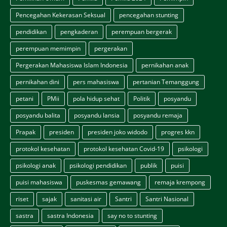
Pencegahan Kekerasan Seksual
pencegahan stunting
pendidikan
pengkaderan
perempuan bergerak
perempuan memimpin
pergerakan
Pergerakan Mahasiswa Islam Indonesia
pernikahan anak
pernikahan dini
pers mahasiswa
pertanian Temanggung
petani
PMii
pola hidup sehat
Politik
posyandu
posyandu balita
posyandu lansia
posyandu remaja
Prapak
presiden
presiden joko widodo
progres kkn
protokol kesehatan
protokol kesehatan Covid-19
psikologi
psikologi anak
psikologi pendidikan
publik
puisi
puisi mahasiswa
puskesmas gemawang
remaja krempong
riset
sajak
sanitasi air
Santri
Santri Nasional
sastra
sastra Indonesia
say no to stunting