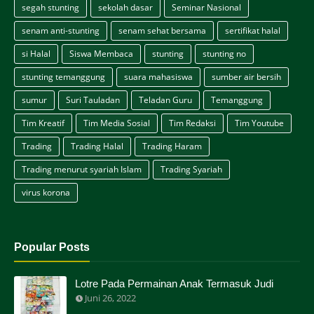
segah stunting
sekolah dasar
Seminar Nasional
senam anti-stunting
senam sehat bersama
sertifikat halal
si Halal
Siswa Membaca
stunting
stunting no
stunting temanggung
suara mahasiswa
sumber air bersih
sumur
Suri Tauladan
Teladan Guru
Temanggung
Tim Kreatif
Tim Media Sosial
Tim Redaksi
Tim Youtube
Trading
Trading Halal
Trading Haram
Trading menurut syariah Islam
Trading Syariah
virus korona
Popular Posts
Lotre Pada Permainan Anak Termasuk Judi
Juni 26, 2022