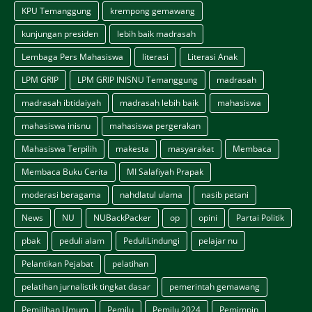
KPU Temanggung
krempong gemawang
kunjungan presiden
lebih baik madrasah
Lembaga Pers Mahasiswa
literasi
Literasi Anak
LPM GRIP
LPM GRIP INISNU Temanggung
madrasah
madrasah ibtidaiyah
madrasah lebih baik
mahasiswa
mahasiswa inisnu
mahasiswa pergerakan
Mahasiswa Terpilih
makesta
masyarakat
Membaca
Membaca Buku Cerita
MI Salafiyah Prapak
moderasi beragama
nahdlatul ulama
nasib petani
News
NU
NUBackPacker
op
opini
Partai Politik
pbak
peduli alam
PeduliLindungi
pelajar nu
Pelantikan Pejabat
pelatihan
pelatihan jurnalistik tingkat dasar
pemerintah gemawang
Pemilihan Umum
Pemilu
Pemilu 2024
Pemimpin