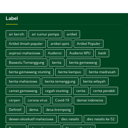
Label
air bersih
air sumur pompa
artikel
Artikel ilmiah populer
artikel opini
Artikel Populer
aspirasi mahasiswa
Audiensi
Audiensi KPU
batik
Bawaslu Temanggung
berita
berita gemawang
berita gemawang stunting
berita kampus
berita madrasah
berita mahasiswa
berita temanggung
berita wilayah
camat gemawang
cegah stunting
cerita
cerita pendek
cerpen
corona virus
Covid-19
damai indonesia
Definitif
dema
desa krempong
dewan eksekutif mahasiswa
dies natalis
dies natalis ke-52