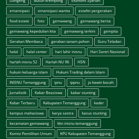
Dongeng
dusun krempong
Ekonomi Syariah
emansipasi
emansipasi wanita
estafet pergerakan
food estate
foto
gemawang
gemawang berita
gemawang kepedulian kita
gemawang terkini
gempita
Gerakan Membaca
gerakan tanam pohon
Guru Teladan
halal
halal center
hari lahir inisnu
Hari Santri Nasional
harlah inisnu 52
Harlah NU 96
HSN
hukum keluarga islam
Hukum Trading dalam Islam
INISNU Temanggung
ipnu
ippnu
jo kawin bocah
Jurnalistik
Kabar Beasiswa
kabar stunting
Kabar Terbaru
Kabupaten Temanggung
kader
kampus mahasiswa
karya sastra
kasus stunting
kecamatan gemawang
kkn inisnu temanggung
Komisi Pemilihan Umum
KPU Kabupaten Temanggung