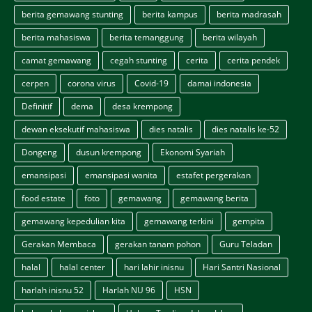
berita gemawang stunting
berita kampus
berita madrasah
berita mahasiswa
berita temanggung
berita wilayah
camat gemawang
cegah stunting
cerita
cerita pendek
cerpen
corona virus
Covid-19
damai indonesia
Definitif
dema
desa krempong
dewan eksekutif mahasiswa
dies natalis
dies natalis ke-52
Dongeng
dusun krempong
Ekonomi Syariah
emansipasi
emansipasi wanita
estafet pergerakan
food estate
foto
gemawang
gemawang berita
gemawang kepedulian kita
gemawang terkini
gempita
Gerakan Membaca
gerakan tanam pohon
Guru Teladan
halal
halal center
hari lahir inisnu
Hari Santri Nasional
harlah inisnu 52
Harlah NU 96
HSN