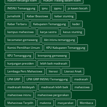
hukum keluarga islam
Hukum Trading dalam Islam
INISNU Temanggung
ipnu
ippnu
jo kawin bocah
Jurnalistik
Kabar Beasiswa
kabar stunting
Kabar Terbaru
Kabupaten Temanggung
kader
kampus mahasiswa
karya sastra
kasus stunting
kecamatan gemawang
kkn inisnu temanggung
Komisi Pemilihan Umum
KPU Kabupaten Temanggung
KPU Temanggung
krempong gemawang
kunjungan presiden
lebih baik madrasah
Lembaga Pers Mahasiswa
literasi
Literasi Anak
LPM GRIP
LPM GRIP INISNU Temanggung
madrasah
madrasah ibtidaiyah
madrasah lebih baik
mahasiswa
mahasiswa inisnu
mahasiswa pergerakan
Mahasiswa Terpilih
makesta
masyarakat
Membaca