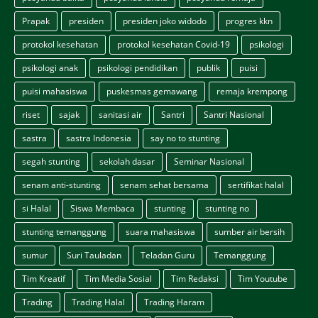
Prapak
presiden
presiden joko widodo
progres kkn
protokol kesehatan
protokol kesehatan Covid-19
psikologi
psikologi anak
psikologi pendidikan
publik
puisi
puisi mahasiswa
puskesmas gemawang
remaja krempong
riset
sajak
sanitasi air
Santri
Santri Nasional
sastra
sastra Indonesia
say no to stunting
segah stunting
sekolah dasar
Seminar Nasional
senam anti-stunting
senam sehat bersama
sertifikat halal
si Halal
Siswa Membaca
stunting
stunting no
stunting temanggung
suara mahasiswa
sumber air bersih
sumur
Suri Tauladan
Teladan Guru
Temanggung
Tim Kreatif
Tim Media Sosial
Tim Redaksi
Tim Youtube
Trading
Trading Halal
Trading Haram