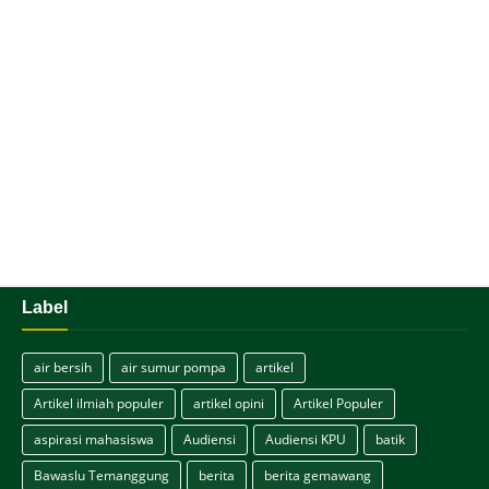
Label
air bersih
air sumur pompa
artikel
Artikel ilmiah populer
artikel opini
Artikel Populer
aspirasi mahasiswa
Audiensi
Audiensi KPU
batik
Bawaslu Temanggung
berita
berita gemawang