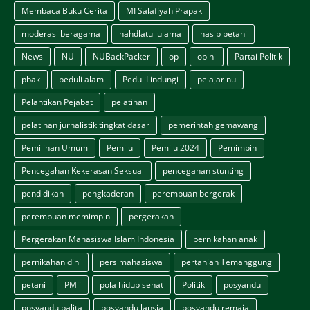
Membaca Buku Cerita
MI Salafiyah Prapak
moderasi beragama
nahdlatul ulama
nasib petani
News
NU
NUBackPacker
op
opini
Partai Politik
pbak
peduli alam
PeduliLindungi
pelajar nu
Pelantikan Pejabat
pelatihan
pelatihan jurnalistik tingkat dasar
pemerintah gemawang
Pemilihan Umum
Pemilu
Pemilu 2024
Pemimpin
Pencegahan Kekerasan Seksual
pencegahan stunting
pendidikan
pengkaderan
perempuan bergerak
perempuan memimpin
pergerakan
Pergerakan Mahasiswa Islam Indonesia
pernikahan anak
pernikahan dini
pers mahasiswa
pertanian Temanggung
petani
PMii
pola hidup sehat
Politik
posyandu
posyandu balita
posyandu lansia
posyandu remaja