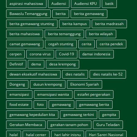
aspirasi mahasiswa
Audiensi
Audiensi KPU
batik
Bawaslu Temanggung
berita
berita gemawang
berita gemawang stunting
berita kampus
berita madrasah
berita mahasiswa
berita temanggung
berita wilayah
camat gemawang
cegah stunting
cerita
cerita pendek
cerpen
corona virus
Covid-19
damai indonesia
Definitif
dema
desa krempong
dewan eksekutif mahasiswa
dies natalis
dies natalis ke-52
Dongeng
dusun krempong
Ekonomi Syariah
emansipasi
emansipasi wanita
estafet pergerakan
food estate
foto
gemawang
gemawang berita
gemawang kepedulian kita
gemawang terkini
gempita
Gerakan Membaca
gerakan tanam pohon
Guru Teladan
halal
halal center
hari lahir inisnu
Hari Santri Nasional