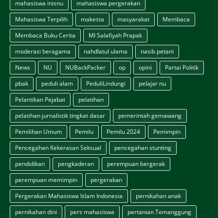
mahasiswa inisnu
mahasiswa pergerakan
Mahasiswa Terpilih
makesta
masyarakat
Membaca
Membaca Buku Cerita
MI Salafiyah Prapak
moderasi beragama
nahdlatul ulama
nasib petani
News
NU
NUBackPacker
op
opini
Partai Politik
pbak
peduli alam
PeduliLindungi
pelajar nu
Pelantikan Pejabat
pelatihan
pelatihan jurnalistik tingkat dasar
pemerintah gemawang
Pemilihan Umum
Pemilu
Pemilu 2024
Pemimpin
Pencegahan Kekerasan Seksual
pencegahan stunting
pendidikan
pengkaderan
perempuan bergerak
perempuan memimpin
pergerakan
Pergerakan Mahasiswa Islam Indonesia
pernikahan anak
pernikahan dini
pers mahasiswa
pertanian Temanggung