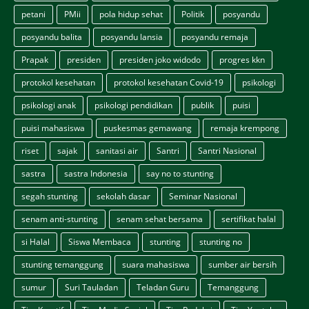
petani
PMii
pola hidup sehat
Politik
posyandu
posyandu balita
posyandu lansia
posyandu remaja
Prapak
presiden
presiden joko widodo
progres kkn
protokol kesehatan
protokol kesehatan Covid-19
psikologi
psikologi anak
psikologi pendidikan
publik
puisi
puisi mahasiswa
puskesmas gemawang
remaja krempong
riset
sajak
sanitasi air
Santri
Santri Nasional
sastra
sastra Indonesia
say no to stunting
segah stunting
sekolah dasar
Seminar Nasional
senam anti-stunting
senam sehat bersama
sertifikat halal
si Halal
Siswa Membaca
stunting
stunting no
stunting temanggung
suara mahasiswa
sumber air bersih
sumur
Suri Tauladan
Teladan Guru
Temanggung