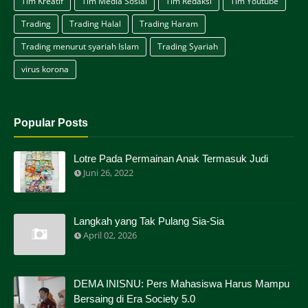
Tim Kreatif
Tim Media Sosial
Tim Redaksi
Tim Youtube
Trading
Trading Halal
Trading Haram
Trading menurut syariah Islam
Trading Syariah
virus korona
Popular Posts
Lotre Pada Permainan Anak Termasuk Judi
Juni 26, 2022
Langkah yang Tak Pulang Sia-Sia
April 02, 2026
DEMA INISNU: Pers Mahasiswa Harus Mampu
Bersaing di Era Society 5.0