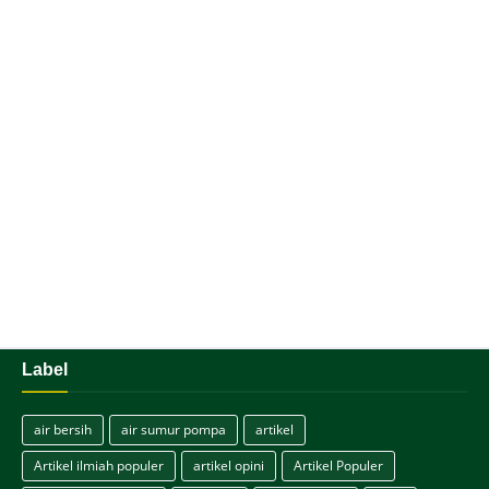
Label
air bersih
air sumur pompa
artikel
Artikel ilmiah populer
artikel opini
Artikel Populer