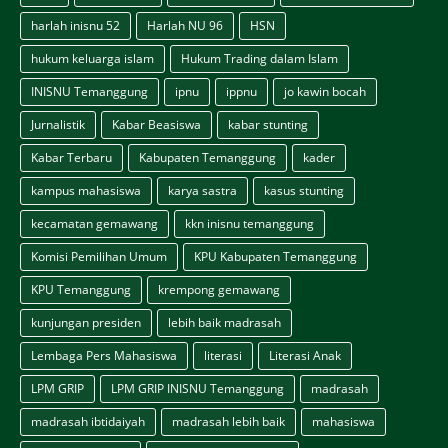
harlah inisnu 52
Harlah NU 96
HSN
hukum keluarga islam
Hukum Trading dalam Islam
INISNU Temanggung
ipnu
ippnu
jo kawin bocah
Jurnalistik
Kabar Beasiswa
kabar stunting
Kabar Terbaru
Kabupaten Temanggung
kader
kampus mahasiswa
karya sastra
kasus stunting
kecamatan gemawang
kkn inisnu temanggung
Komisi Pemilihan Umum
KPU Kabupaten Temanggung
KPU Temanggung
krempong gemawang
kunjungan presiden
lebih baik madrasah
Lembaga Pers Mahasiswa
literasi
Literasi Anak
LPM GRIP
LPM GRIP INISNU Temanggung
madrasah
madrasah ibtidaiyah
madrasah lebih baik
mahasiswa