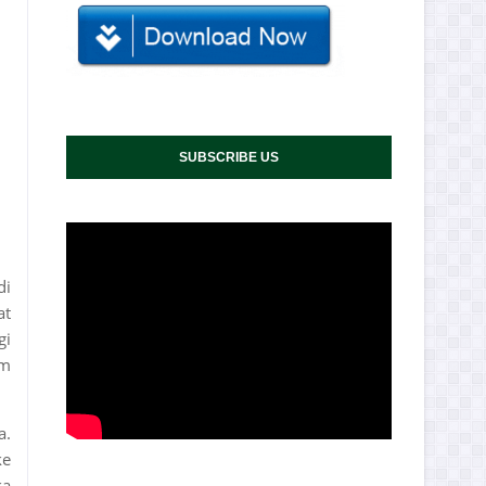
SUBSCRIBE US
di
at
gi
am
a.
ke
ka