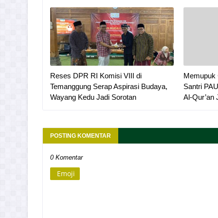
Reses DPR RI Komisi VIII di
Memupuk G
Temanggung Serap Aspirasi Budaya,
Santri PA
Wayang Kedu Jadi Sorotan
Al-Qur’an
POSTING KOMENTAR
0 Komentar
Emoji