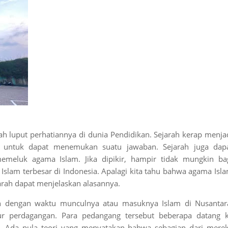
h luput perhatiannya di dunia Pendidikan. Sejarah kerap menja
 untuk dapat menemukan suatu jawaban. Sejarah juga dap
meluk agama Islam. Jika dipikir, hampir tidak mungkin ba
slam terbesar di Indonesia. Apalagi kita tahu bahwa agama Isl
arah dapat menjelaskan alasannya.
an dengan waktu munculnya atau masuknya Islam di Nusantar
ur perdagangan. Para pedangang tersebut beberapa datang 
. Ada pula teori yang menyatakan bahwa sebagian dari mere