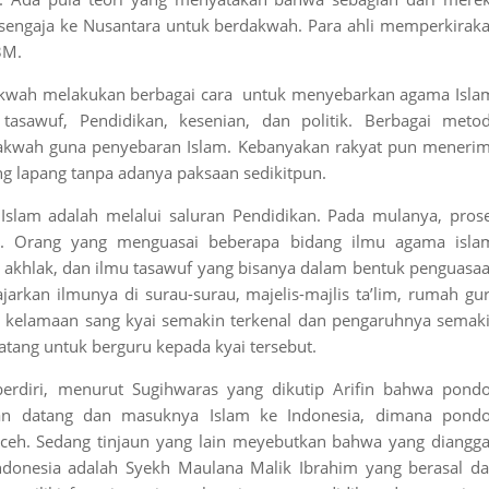
engaja ke Nusantara untuk berdakwah. Para ahli memperkirak
3M.
akwah melakukan berbagai cara untuk menyebarkan agama Isla
tasawuf, Pendidikan, kesenian, dan politik. Berbagai meto
dakwah guna penyebaran Islam. Kebanyakan rakyat pun meneri
ng lapang tanpa adanya paksaan sedikitpun.
slam adalah melalui saluran Pendidikan. Pada mulanya, pros
na. Orang yang menguasai beberapa bidang ilmu agama isla
lmu akhlak, dan ilmu tasawuf yang bisanya dalam bentuk penguasa
jarkan ilmunya di surau-surau, majelis-majlis ta’lim, rumah gu
a kelamaan sang kyai semakin terkenal dan pengaruhnya semak
datang untuk berguru kepada kyai tersebut.
erdiri, menurut Sugihwaras yang dikutip Arifin bahwa pond
an datang dan masuknya Islam ke Indonesia, dimana pond
 Aceh. Sedang tinjaun yang lain meyebutkan bahwa yang diangg
ndonesia adalah Syekh Maulana Malik Ibrahim yang berasal da