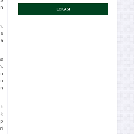
an
LOKASI
m.
de
ma
es
m,
an
ru
in
ok
ok
ap
ri