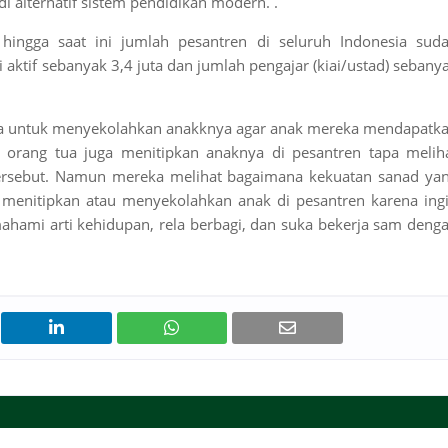
 alternatif sistem pendidikan modern. .
 hingga saat ini jumlah pesantren di seluruh Indonesia sud
 aktif sebanyak 3,4 juta dan jumlah pengajar (kiai/ustad) sebany
ua untuk menyekolahkan anakknya agar anak mereka mendapatk
rang tua juga menitipkan anaknya di pesantren tapa melih
n tersebut. Namun mereka melihat bagaimana kekuatan sanad ya
ga menitipkan atau menyekolahkan anak di pesantren karena ing
ahami arti kehidupan, rela berbagi, dan suka bekerja sam deng