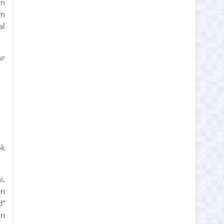
an
am
al
ur
ok
i.
en
d”
an