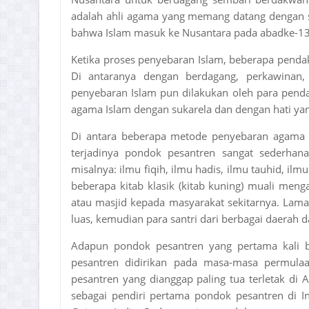
adalah ahli agama yang memang datang dengan s
bahwa Islam masuk ke Nusantara pada abadke-1
Ketika proses penyebaran Islam, beberapa pend
Di antaranya dengan berdagang, perkawinan, 
penyebaran Islam pun dilakukan oleh para pen
agama Islam dengan sukarela dan dengan hati ya
Di antara beberapa metode penyebaran agama I
terjadinya pondok pesantren sangat sederha
misalnya: ilmu fiqih, ilmu hadis, ilmu tauhid, i
beberapa kitab klasik (kitab kuning) muali menga
atau masjid kepada masyarakat sekitarnya. Lam
luas, kemudian para santri dari berbagai daerah 
Adapun pondok pesantren yang pertama kali b
pesantren didirikan pada masa-masa permula
pesantren yang dianggap paling tua terletak di
sebagai pendiri pertama pondok pesantren di I