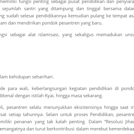
 memiliki fungsi penting sebagai pusat pendidikan dan penyiar
 sejumlah santri yang ditampung dan tinggal bersama dal
ang sudah selesai pendidikannya kemudian pulang ke tempat as
am dan mendirikan pondok pesantren yang baru.
si sebagai alat islamisasi, yang sekaligus memadukan uns
lam kehidupan seharihari.
e para wali, keberlangsungan kegiatan pendidikan di pond
ikenal dengan istilah Kyai, hingga masa sekarang.
6, pesantren selalu menunjukkan eksistensinya hingga saat in
at setiap tahunnya. Selain untuk proses Pendidikan, pesantr
iliki penanan yang tak kalah penting. Dalam “Resolusi Jiha
semangatnya dan turut berkontribusi dalam merebut kemerdeka