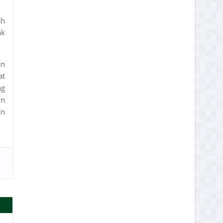
ah
ak
an
at
ng
in
an