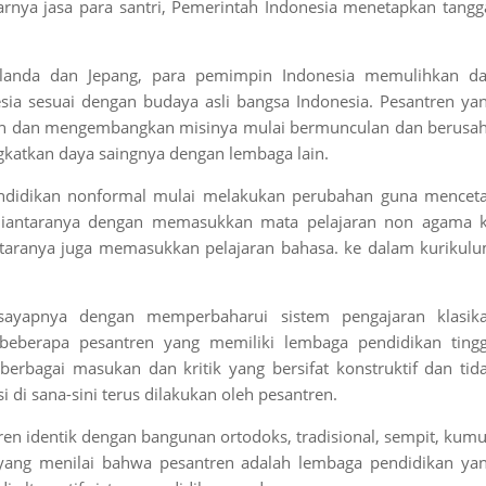
arnya jasa para santri, Pemerintah Indonesia menetapkan tangg
Belanda dan Jepang, para pemimpin Indonesia memulihkan d
a sesuai dengan budaya asli bangsa Indonesia. Pesantren ya
an dan mengembangkan misinya mulai bermunculan dan berusa
ngkatkan daya saingnya dengan lembaga lain.
endidikan nonformal mulai melakukan perubahan guna mencet
 diantaranya dengan memasukkan mata pelajaran non agama 
taranya juga memasukkan pelajaran bahasa. ke dalam kurikul
ayapnya dengan memperbaharui sistem pengajaran klasika
beberapa pesantren yang memiliki lembaga pendidikan tingg
erbagai masukan dan kritik yang bersifat konstruktif dan tid
di sana-sini terus dilakukan oleh pesantren.
ren identik dengan bangunan ortodoks, tradisional, sempit, kum
 yang menilai bahwa pesantren adalah lembaga pendidikan ya