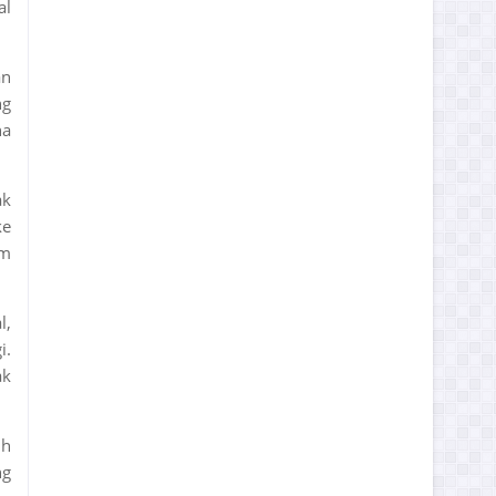
al
an
ng
ha
ak
ke
um
l,
i.
ak
uh
ng