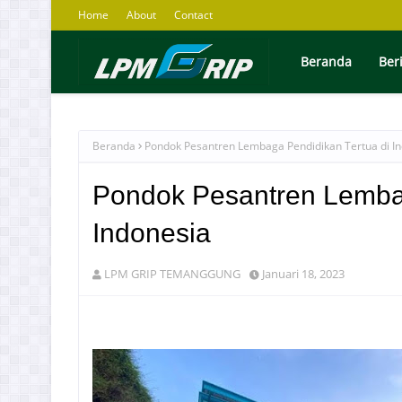
Home
About
Contact
Beranda
Ber
Beranda
Pondok Pesantren Lembaga Pendidikan Tertua di I
Pondok Pesantren Lembag
Indonesia
LPM GRIP TEMANGGUNG
Januari 18, 2023