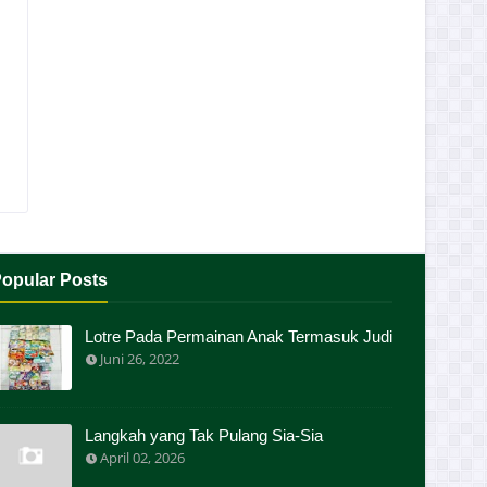
opular Posts
Lotre Pada Permainan Anak Termasuk Judi
Juni 26, 2022
Langkah yang Tak Pulang Sia-Sia
April 02, 2026