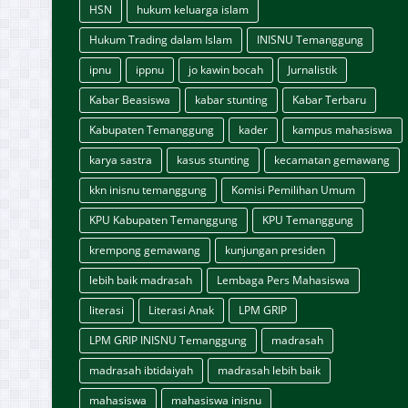
HSN
hukum keluarga islam
Hukum Trading dalam Islam
INISNU Temanggung
ipnu
ippnu
jo kawin bocah
Jurnalistik
Kabar Beasiswa
kabar stunting
Kabar Terbaru
Kabupaten Temanggung
kader
kampus mahasiswa
karya sastra
kasus stunting
kecamatan gemawang
kkn inisnu temanggung
Komisi Pemilihan Umum
KPU Kabupaten Temanggung
KPU Temanggung
krempong gemawang
kunjungan presiden
lebih baik madrasah
Lembaga Pers Mahasiswa
literasi
Literasi Anak
LPM GRIP
LPM GRIP INISNU Temanggung
madrasah
madrasah ibtidaiyah
madrasah lebih baik
mahasiswa
mahasiswa inisnu