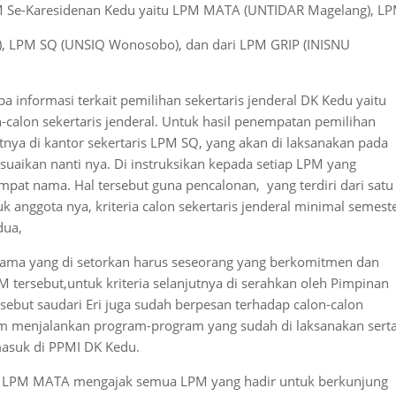
PM Se-Karesidenan Kedu yaitu LPM MATA (UNTIDAR Magelang), L
), LPM SQ (UNSIQ Wonosobo), dan dari LPM GRIP (INISNU
informasi terkait pemilihan sekertaris jenderal DK Kedu yaitu
n-calon sekertaris jenderal. Untuk hasil penempatan pemilihan
tnya di kantor sekertaris LPM SQ, yang akan di laksanakan pada
uaikan nanti nya. Di instruksikan kepada setiap LPM yang
at nama. Hal tersebut guna pencalonan, yang terdiri dari satu
k anggota nya, kriteria calon sekertaris jenderal minimal semest
dua,
nama yang di setorkan harus seseorang yang berkomitmen dan
 tersebut,untuk kriteria selanjutnya di serahkan oleh Pimpinan
ut saudari Eri juga sudah berpesan terhadap calon-calon
alam menjalankan program-program yang sudah di laksanakan sert
asuk di PPMI DK Kedu.
erta LPM MATA mengajak semua LPM yang hadir untuk berkunjung