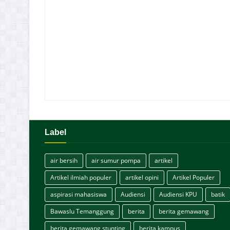
Label
air bersih
air sumur pompa
artikel
Artikel ilmiah populer
artikel opini
Artikel Populer
aspirasi mahasiswa
Audiensi
Audiensi KPU
batik
Bawaslu Temanggung
berita
berita gemawang
berita gemawang stunting
berita kampus