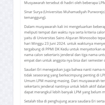
Musyawarah tersebut di hadiri oleh beberapa L
Sinar Surya (Universitas Muhamadiyah Purworejo
temanggung).
Dalam musyawarah kali ini mengeluarkan beberapa 
meliputi tempat dan waktu nya serta kriteria calo
yaitu di Universitas Sains Alquran Wonosobo tepa
hari Minggu 23 Juni 2024. untuk waktunya menyes
tergabung di PPMI DK Kedu untuk menyetorkan emp
nama calon sekertaris jenderal dan tiga nama untu
empat dan untuk anggota nya bisa dari semester 
Saudari Eri menegaskan juga bahwa nanti nama-
tidak seseorang yang berkecimpung penting di LPM
Umum LPM masing-masing. Dari musyawarah terseb
sekertaris jenderal nantinya untuk lebih aktif d
dapat merangkul lebih banyak LPM yang belum m
Setalah tiba di penghujung acara saudara Eri s