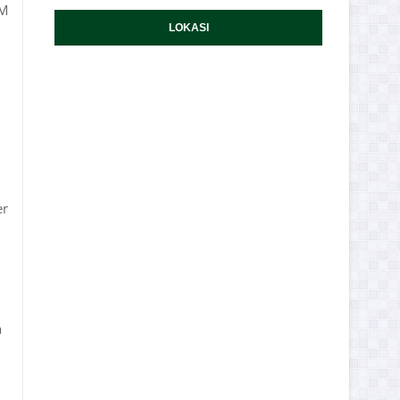
PM
LOKASI
er
a