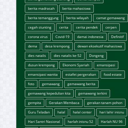
berita madrasah
berita mahasiswa
berita temanggung
berita wilayah
camat gemawang
cegah stunting
cerita
cerita pendek
cerpen
corona virus
Covid-19
damai indonesia
Definitif
dema
desa krempong
dewan eksekutif mahasiswa
dies natalis
dies natalis ke-52
Dongeng
dusun krempong
Ekonomi Syariah
emansipasi
emansipasi wanita
estafet pergerakan
food estate
foto
gemawang
gemawang berita
gemawang kepedulian kita
gemawang terkini
gempita
Gerakan Membaca
gerakan tanam pohon
Guru Teladan
halal
halal center
hari lahir inisnu
Hari Santri Nasional
harlah inisnu 52
Harlah NU 96