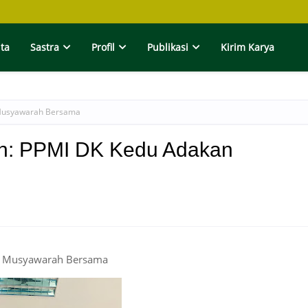
ita
Sastra
Profil
Publikasi
Kirim Karya
 Musyawarah Bersama
n: PPMI DK Kedu Adakan
an Musyawarah Bersama