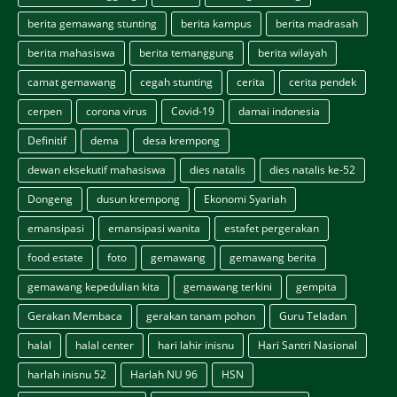
berita gemawang stunting
berita kampus
berita madrasah
berita mahasiswa
berita temanggung
berita wilayah
camat gemawang
cegah stunting
cerita
cerita pendek
cerpen
corona virus
Covid-19
damai indonesia
Definitif
dema
desa krempong
dewan eksekutif mahasiswa
dies natalis
dies natalis ke-52
Dongeng
dusun krempong
Ekonomi Syariah
emansipasi
emansipasi wanita
estafet pergerakan
food estate
foto
gemawang
gemawang berita
gemawang kepedulian kita
gemawang terkini
gempita
Gerakan Membaca
gerakan tanam pohon
Guru Teladan
halal
halal center
hari lahir inisnu
Hari Santri Nasional
harlah inisnu 52
Harlah NU 96
HSN