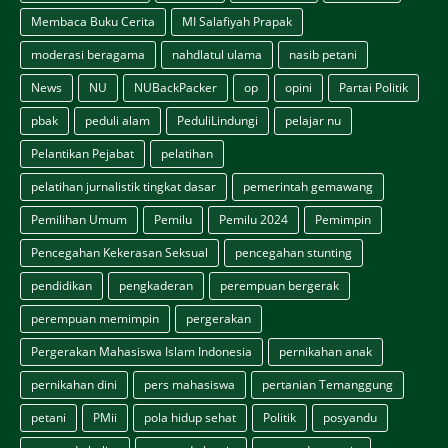
Membaca Buku Cerita
MI Salafiyah Prapak
moderasi beragama
nahdlatul ulama
nasib petani
News
NU
NUBackPacker
op
opini
Partai Politik
pbak
peduli alam
PeduliLindungi
pelajar nu
Pelantikan Pejabat
pelatihan
pelatihan jurnalistik tingkat dasar
pemerintah gemawang
Pemilihan Umum
Pemilu
Pemilu 2024
Pemimpin
Pencegahan Kekerasan Seksual
pencegahan stunting
pendidikan
pengkaderan
perempuan bergerak
perempuan memimpin
pergerakan
Pergerakan Mahasiswa Islam Indonesia
pernikahan anak
pernikahan dini
pers mahasiswa
pertanian Temanggung
petani
PMii
pola hidup sehat
Politik
posyandu