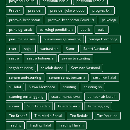
posyandu balita
posyandu lansia
posyandu remaja
Prapak
presiden
presiden joko widodo
progres kkn
protokol kesehatan
protokol kesehatan Covid-19
psikologi
psikologi anak
psikologi pendidikan
publik
puisi
puisi mahasiswa
puskesmas gemawang
remaja krempong
riset
sajak
sanitasi air
Santri
Santri Nasional
sastra
sastra Indonesia
say no to stunting
segah stunting
sekolah dasar
Seminar Nasional
senam anti-stunting
senam sehat bersama
sertifikat halal
si Halal
Siswa Membaca
stunting
stunting no
stunting temanggung
suara mahasiswa
sumber air bersih
sumur
Suri Tauladan
Teladan Guru
Temanggung
Tim Kreatif
Tim Media Sosial
Tim Redaksi
Tim Youtube
Trading
Trading Halal
Trading Haram