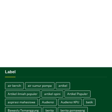
Label
air bersih
air sumur pompa
artikel
Artikel ilmiah populer
artikel opini
Artikel Populer
aspirasi mahasiswa
Audiensi
Audiensi KPU
batik
Bawaslu Temanggung
berita
berita gemawang