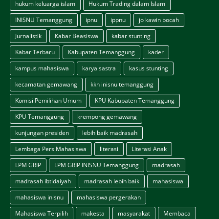
hukum keluarga islam
Hukum Trading dalam Islam
INISNU Temanggung
ipnu
ippnu
jo kawin bocah
Jurnalistik
Kabar Beasiswa
kabar stunting
Kabar Terbaru
Kabupaten Temanggung
kader
kampus mahasiswa
karya sastra
kasus stunting
kecamatan gemawang
kkn inisnu temanggung
Komisi Pemilihan Umum
KPU Kabupaten Temanggung
KPU Temanggung
krempong gemawang
kunjungan presiden
lebih baik madrasah
Lembaga Pers Mahasiswa
literasi
Literasi Anak
LPM GRIP
LPM GRIP INISNU Temanggung
madrasah
madrasah ibtidaiyah
madrasah lebih baik
mahasiswa
mahasiswa inisnu
mahasiswa pergerakan
Mahasiswa Terpilih
makesta
masyarakat
Membaca