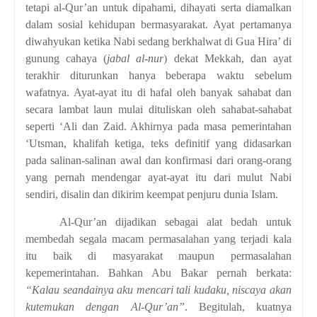
tetapi al-Qur’an untuk dipahami, dihayati serta diamalkan
dalam sosial kehidupan bermasyarakat. Ayat pertamanya
diwahyukan ketika Nabi sedang berkhalwat di Gua Hira’ di
gunung cahaya (
jabal al-nur
) dekat Mekkah, dan ayat
terakhir diturunkan hanya beberapa waktu sebelum
wafatnya. Ayat-ayat itu di hafal oleh banyak sahabat dan
secara lambat laun mulai dituliskan oleh sahabat-sahabat
seperti ‘Ali dan Zaid. Akhirnya pada masa pemerintahan
‘Utsman, khalifah ketiga, teks definitif yang didasarkan
pada salinan-salinan awal dan konfirmasi dari orang-orang
yang pernah mendengar ayat-ayat itu dari mulut Nabi
sendiri, disalin dan dikirim keempat penjuru dunia Islam.
Al-Qur’an dijadikan sebagai alat bedah untuk
membedah segala macam permasalahan yang terjadi kala
itu baik di masyarakat maupun permasalahan
kepemerintahan. Bahkan Abu Bakar pernah berkata:
“Kalau seandainya aku mencari tali kudaku, niscaya akan
kutemukan dengan Al-Qur’an”
.
Begitulah, kuatnya