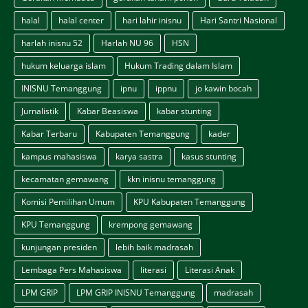
halal
halal center
hari lahir inisnu
Hari Santri Nasional
harlah inisnu 52
Harlah NU 96
HSN
hukum keluarga islam
Hukum Trading dalam Islam
INISNU Temanggung
ipnu
ippnu
jo kawin bocah
Jurnalistik
Kabar Beasiswa
kabar stunting
Kabar Terbaru
Kabupaten Temanggung
kader
kampus mahasiswa
karya sastra
kasus stunting
kecamatan gemawang
kkn inisnu temanggung
Komisi Pemilihan Umum
KPU Kabupaten Temanggung
KPU Temanggung
krempong gemawang
kunjungan presiden
lebih baik madrasah
Lembaga Pers Mahasiswa
literasi
Literasi Anak
LPM GRIP
LPM GRIP INISNU Temanggung
madrasah