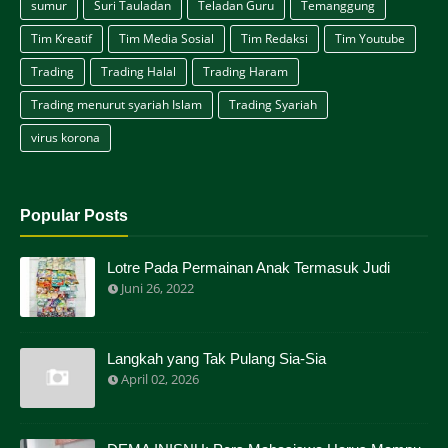
sumur
Suri Tauladan
Teladan Guru
Temanggung
Tim Kreatif
Tim Media Sosial
Tim Redaksi
Tim Youtube
Trading
Trading Halal
Trading Haram
Trading menurut syariah Islam
Trading Syariah
virus korona
Popular Posts
Lotre Pada Permainan Anak Termasuk Judi
Juni 26, 2022
Langkah yang Tak Pulang Sia-Sia
April 02, 2026