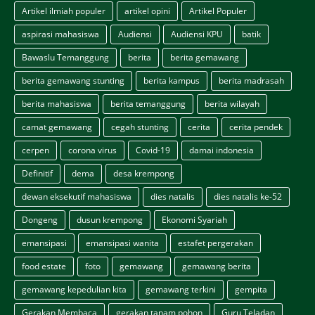
Artikel ilmiah populer
artikel opini
Artikel Populer
aspirasi mahasiswa
Audiensi
Audiensi KPU
batik
Bawaslu Temanggung
berita
berita gemawang
berita gemawang stunting
berita kampus
berita madrasah
berita mahasiswa
berita temanggung
berita wilayah
camat gemawang
cegah stunting
cerita
cerita pendek
cerpen
corona virus
Covid-19
damai indonesia
Definitif
dema
desa krempong
dewan eksekutif mahasiswa
dies natalis
dies natalis ke-52
Dongeng
dusun krempong
Ekonomi Syariah
emansipasi
emansipasi wanita
estafet pergerakan
food estate
foto
gemawang
gemawang berita
gemawang kepedulian kita
gemawang terkini
gempita
Gerakan Membaca
gerakan tanam pohon
Guru Teladan