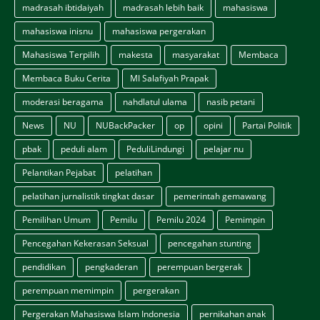
madrasah ibtidaiyah
madrasah lebih baik
mahasiswa
mahasiswa inisnu
mahasiswa pergerakan
Mahasiswa Terpilih
makesta
masyarakat
Membaca
Membaca Buku Cerita
MI Salafiyah Prapak
moderasi beragama
nahdlatul ulama
nasib petani
News
NU
NUBackPacker
op
opini
Partai Politik
pbak
peduli alam
PeduliLindungi
pelajar nu
Pelantikan Pejabat
pelatihan
pelatihan jurnalistik tingkat dasar
pemerintah gemawang
Pemilihan Umum
Pemilu
Pemilu 2024
Pemimpin
Pencegahan Kekerasan Seksual
pencegahan stunting
pendidikan
pengkaderan
perempuan bergerak
perempuan memimpin
pergerakan
Pergerakan Mahasiswa Islam Indonesia
pernikahan anak