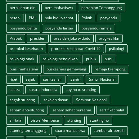
pernikahan dini
pers mahasiswa
pertanian Temanggung
petani
PMii
pola hidup sehat
Politik
posyandu
posyandu balita
posyandu lansia
posyandu remaja
Prapak
presiden
presiden joko widodo
progres kkn
protokol kesehatan
protokol kesehatan Covid-19
psikologi
psikologi anak
psikologi pendidikan
publik
puisi
puisi mahasiswa
puskesmas gemawang
remaja krempong
riset
sajak
sanitasi air
Santri
Santri Nasional
sastra
sastra Indonesia
say no to stunting
segah stunting
sekolah dasar
Seminar Nasional
senam anti-stunting
senam sehat bersama
sertifikat halal
si Halal
Siswa Membaca
stunting
stunting no
stunting temanggung
suara mahasiswa
sumber air bersih