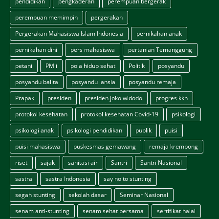
pendidikan
pengkaderan
perempuan bergerak
perempuan memimpin
pergerakan
Pergerakan Mahasiswa Islam Indonesia
pernikahan anak
pernikahan dini
pers mahasiswa
pertanian Temanggung
petani
PMii
pola hidup sehat
Politik
posyandu
posyandu balita
posyandu lansia
posyandu remaja
Prapak
presiden
presiden joko widodo
progres kkn
protokol kesehatan
protokol kesehatan Covid-19
psikologi
psikologi anak
psikologi pendidikan
publik
puisi
puisi mahasiswa
puskesmas gemawang
remaja krempong
riset
sajak
sanitasi air
Santri
Santri Nasional
sastra
sastra Indonesia
say no to stunting
segah stunting
sekolah dasar
Seminar Nasional
senam anti-stunting
senam sehat bersama
sertifikat halal