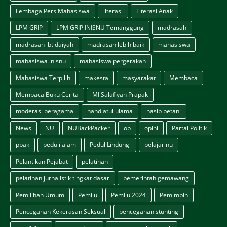
Lembaga Pers Mahasiswa
literasi
Literasi Anak
LPM GRIP
LPM GRIP INISNU Temanggung
madrasah
madrasah ibtidaiyah
madrasah lebih baik
mahasiswa
mahasiswa inisnu
mahasiswa pergerakan
Mahasiswa Terpilih
makesta
masyarakat
Membaca
Membaca Buku Cerita
MI Salafiyah Prapak
moderasi beragama
nahdlatul ulama
nasib petani
News
NU
NUBackPacker
op
opini
Partai Politik
pbak
peduli alam
PeduliLindungi
pelajar nu
Pelantikan Pejabat
pelatihan
pelatihan jurnalistik tingkat dasar
pemerintah gemawang
Pemilihan Umum
Pemilu
Pemilu 2024
Pemimpin
Pencegahan Kekerasan Seksual
pencegahan stunting