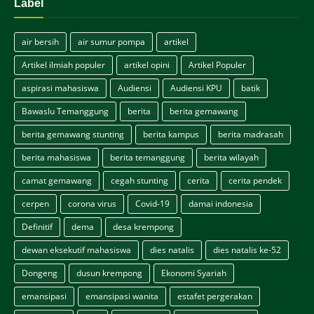
Label
air bersih
air sumur pompa
artikel
Artikel ilmiah populer
artikel opini
Artikel Populer
aspirasi mahasiswa
Audiensi
Audiensi KPU
batik
Bawaslu Temanggung
berita
berita gemawang
berita gemawang stunting
berita kampus
berita madrasah
berita mahasiswa
berita temanggung
berita wilayah
camat gemawang
cegah stunting
cerita
cerita pendek
cerpen
corona virus
Covid-19
damai indonesia
Definitif
dema
desa krempong
dewan eksekutif mahasiswa
dies natalis
dies natalis ke-52
Dongeng
dusun krempong
Ekonomi Syariah
emansipasi
emansipasi wanita
estafet pergerakan