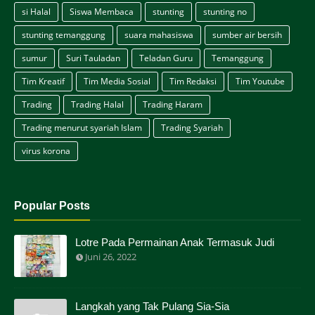
si Halal
Siswa Membaca
stunting
stunting no
stunting temanggung
suara mahasiswa
sumber air bersih
sumur
Suri Tauladan
Teladan Guru
Temanggung
Tim Kreatif
Tim Media Sosial
Tim Redaksi
Tim Youtube
Trading
Trading Halal
Trading Haram
Trading menurut syariah Islam
Trading Syariah
virus korona
Popular Posts
Lotre Pada Permainan Anak Termasuk Judi
Juni 26, 2022
Langkah yang Tak Pulang Sia-Sia