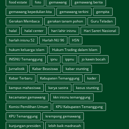
food estate
foto
gemawang
gemawang berita
gemawang kepedulian kita
gemawang terkini
gempita
Gerakan Membaca
gerakan tanam pohon
Guru Teladan
halal
halal center
hari lahir inisnu
Hari Santri Nasional
harlah inisnu 52
Harlah NU 96
HSN
hukum keluarga islam
Hukum Trading dalam Islam
INISNU Temanggung
ipnu
ippnu
jo kawin bocah
Jurnalistik
Kabar Beasiswa
kabar stunting
Kabar Terbaru
Kabupaten Temanggung
kader
kampus mahasiswa
karya sastra
kasus stunting
kecamatan gemawang
kkn inisnu temanggung
Komisi Pemilihan Umum
KPU Kabupaten Temanggung
KPU Temanggung
krempong gemawang
kunjungan presiden
lebih baik madrasah