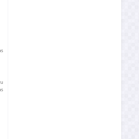
as
ru
as