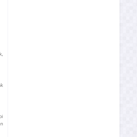
k,
ak
pi
an