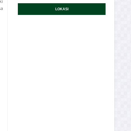
ki
sa
LOKASI