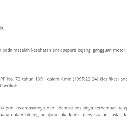
aku.
uh pada masalah kesehatan anak seperti kejang, gangguan motori
 PP No. 72 tahun 1991 dalam Amin (1995:22-24) klasifikasi an
 berikut:
ipun kecerdasannya dan adaptasi sosialnya terhambat, teta
g dalam bidang pelajaran akademik, penyesuaian sosial d