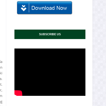
SUBSCRIBE US
da
an
ki
a.
t.
r,
um
ng