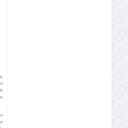
a,
an
ak
us
an
an