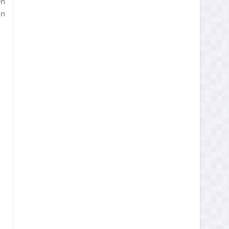
eh
an