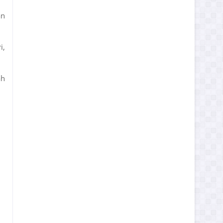
an
i,
ah