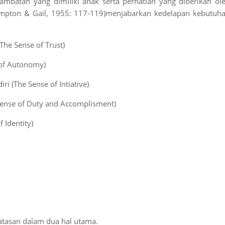
ambatan yang dimiliki anak serta perhatian yang diberikan ol
ampton & Gail, 1955: 117-119)menjabarkan kedelapan kebutuh
The Sense of Trust)
 of Autonomy)
i (The Sense of Intiative)
 Sense of Duty and Accomplisment)
f Identity)
batasan dalam dua hal utama.