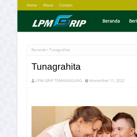
Home
About
Contact
Beranda
Ber
Beranda
Tunagrahita
Tunagrahita
LPM GRIP TEMANGGUNG
November 11, 2022