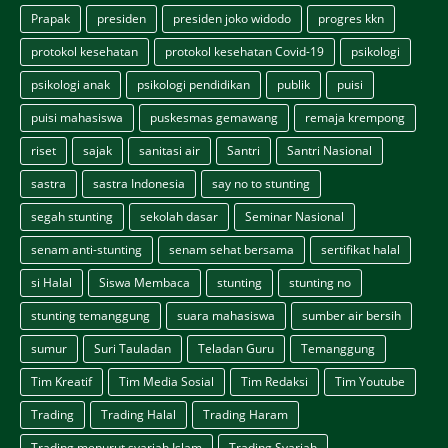
Prapak
presiden
presiden joko widodo
progres kkn
protokol kesehatan
protokol kesehatan Covid-19
psikologi
psikologi anak
psikologi pendidikan
publik
puisi
puisi mahasiswa
puskesmas gemawang
remaja krempong
riset
sajak
sanitasi air
Santri
Santri Nasional
sastra
sastra Indonesia
say no to stunting
segah stunting
sekolah dasar
Seminar Nasional
senam anti-stunting
senam sehat bersama
sertifikat halal
si Halal
Siswa Membaca
stunting
stunting no
stunting temanggung
suara mahasiswa
sumber air bersih
sumur
Suri Tauladan
Teladan Guru
Temanggung
Tim Kreatif
Tim Media Sosial
Tim Redaksi
Tim Youtube
Trading
Trading Halal
Trading Haram
Trading menurut syariah Islam
Trading Syariah