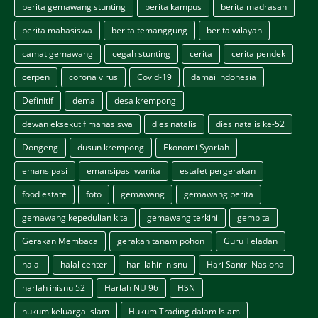
berita gemawang stunting
berita kampus
berita madrasah
berita mahasiswa
berita temanggung
berita wilayah
camat gemawang
cegah stunting
cerita
cerita pendek
cerpen
corona virus
Covid-19
damai indonesia
Definitif
dema
desa krempong
dewan eksekutif mahasiswa
dies natalis
dies natalis ke-52
Dongeng
dusun krempong
Ekonomi Syariah
emansipasi
emansipasi wanita
estafet pergerakan
food estate
foto
gemawang
gemawang berita
gemawang kepedulian kita
gemawang terkini
gempita
Gerakan Membaca
gerakan tanam pohon
Guru Teladan
halal
halal center
hari lahir inisnu
Hari Santri Nasional
harlah inisnu 52
Harlah NU 96
HSN
hukum keluarga islam
Hukum Trading dalam Islam