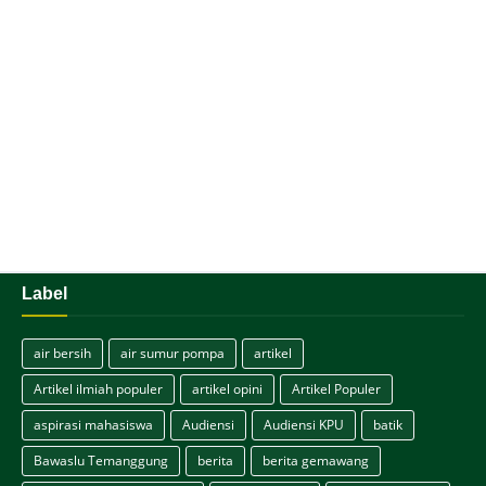
Label
air bersih
air sumur pompa
artikel
Artikel ilmiah populer
artikel opini
Artikel Populer
aspirasi mahasiswa
Audiensi
Audiensi KPU
batik
Bawaslu Temanggung
berita
berita gemawang