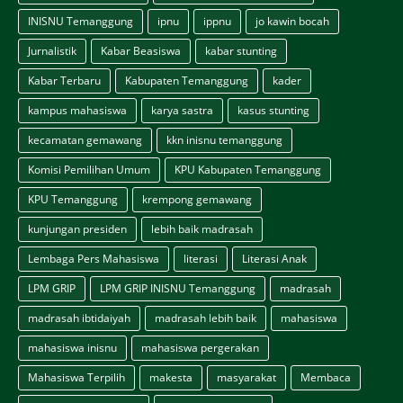
INISNU Temanggung
ipnu
ippnu
jo kawin bocah
Jurnalistik
Kabar Beasiswa
kabar stunting
Kabar Terbaru
Kabupaten Temanggung
kader
kampus mahasiswa
karya sastra
kasus stunting
kecamatan gemawang
kkn inisnu temanggung
Komisi Pemilihan Umum
KPU Kabupaten Temanggung
KPU Temanggung
krempong gemawang
kunjungan presiden
lebih baik madrasah
Lembaga Pers Mahasiswa
literasi
Literasi Anak
LPM GRIP
LPM GRIP INISNU Temanggung
madrasah
madrasah ibtidaiyah
madrasah lebih baik
mahasiswa
mahasiswa inisnu
mahasiswa pergerakan
Mahasiswa Terpilih
makesta
masyarakat
Membaca