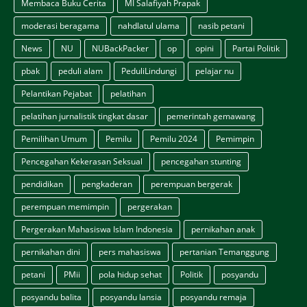
Membaca Buku Cerita
MI Salafiyah Prapak
moderasi beragama
nahdlatul ulama
nasib petani
News
NU
NUBackPacker
op
opini
Partai Politik
pbak
peduli alam
PeduliLindungi
pelajar nu
Pelantikan Pejabat
pelatihan
pelatihan jurnalistik tingkat dasar
pemerintah gemawang
Pemilihan Umum
Pemilu
Pemilu 2024
Pemimpin
Pencegahan Kekerasan Seksual
pencegahan stunting
pendidikan
pengkaderan
perempuan bergerak
perempuan memimpin
pergerakan
Pergerakan Mahasiswa Islam Indonesia
pernikahan anak
pernikahan dini
pers mahasiswa
pertanian Temanggung
petani
PMii
pola hidup sehat
Politik
posyandu
posyandu balita
posyandu lansia
posyandu remaja