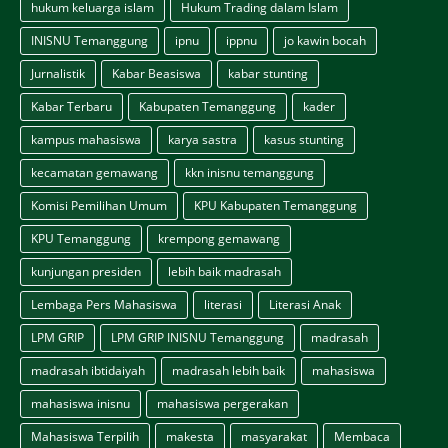
hukum keluarga islam
Hukum Trading dalam Islam
INISNU Temanggung
ipnu
ippnu
jo kawin bocah
Jurnalistik
Kabar Beasiswa
kabar stunting
Kabar Terbaru
Kabupaten Temanggung
kader
kampus mahasiswa
karya sastra
kasus stunting
kecamatan gemawang
kkn inisnu temanggung
Komisi Pemilihan Umum
KPU Kabupaten Temanggung
KPU Temanggung
krempong gemawang
kunjungan presiden
lebih baik madrasah
Lembaga Pers Mahasiswa
literasi
Literasi Anak
LPM GRIP
LPM GRIP INISNU Temanggung
madrasah
madrasah ibtidaiyah
madrasah lebih baik
mahasiswa
mahasiswa inisnu
mahasiswa pergerakan
Mahasiswa Terpilih
makesta
masyarakat
Membaca