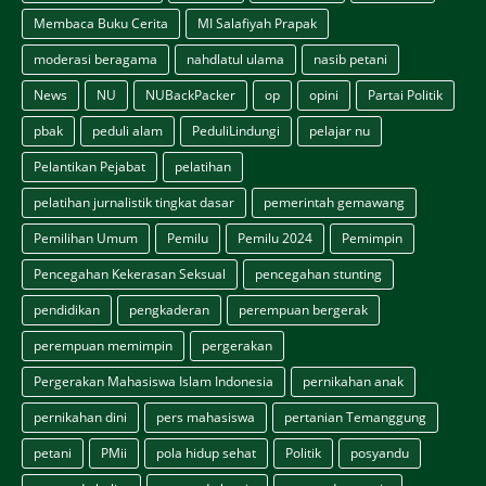
Membaca Buku Cerita
MI Salafiyah Prapak
moderasi beragama
nahdlatul ulama
nasib petani
News
NU
NUBackPacker
op
opini
Partai Politik
pbak
peduli alam
PeduliLindungi
pelajar nu
Pelantikan Pejabat
pelatihan
pelatihan jurnalistik tingkat dasar
pemerintah gemawang
Pemilihan Umum
Pemilu
Pemilu 2024
Pemimpin
Pencegahan Kekerasan Seksual
pencegahan stunting
pendidikan
pengkaderan
perempuan bergerak
perempuan memimpin
pergerakan
Pergerakan Mahasiswa Islam Indonesia
pernikahan anak
pernikahan dini
pers mahasiswa
pertanian Temanggung
petani
PMii
pola hidup sehat
Politik
posyandu