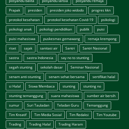
posyandu balita
posyandu lansia
posyandu remaja
Prapak
presiden
presiden joko widodo
progres kkn
protokol kesehatan
protokol kesehatan Covid-19
psikologi
psikologi anak
psikologi pendidikan
publik
puisi
puisi mahasiswa
puskesmas gemawang
remaja krempong
riset
sajak
sanitasi air
Santri
Santri Nasional
sastra
sastra Indonesia
say no to stunting
segah stunting
sekolah dasar
Seminar Nasional
senam anti-stunting
senam sehat bersama
sertifikat halal
si Halal
Siswa Membaca
stunting
stunting no
stunting temanggung
suara mahasiswa
sumber air bersih
sumur
Suri Tauladan
Teladan Guru
Temanggung
Tim Kreatif
Tim Media Sosial
Tim Redaksi
Tim Youtube
Trading
Trading Halal
Trading Haram