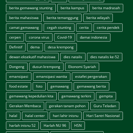
berita gemawang stunting
berita kampus
berita madrasah
berita mahasiswa
berita temanggung
berita wilayah
camat gemawang
cegah stunting
cerita
cerita pendek
cerpen
corona virus
Covid-19
damai indonesia
Definitif
dema
desa krempong
dewan eksekutif mahasiswa
dies natalis
dies natalis ke-52
Dongeng
dusun krempong
Ekonomi Syariah
emansipasi
emansipasi wanita
estafet pergerakan
food estate
foto
gemawang
gemawang berita
gemawang kepedulian kita
gemawang terkini
gempita
Gerakan Membaca
gerakan tanam pohon
Guru Teladan
halal
halal center
hari lahir inisnu
Hari Santri Nasional
harlah inisnu 52
Harlah NU 96
HSN