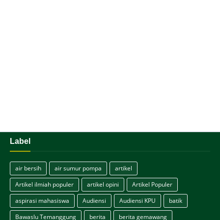
Label
air bersih
air sumur pompa
artikel
Artikel ilmiah populer
artikel opini
Artikel Populer
aspirasi mahasiswa
Audiensi
Audiensi KPU
batik
Bawaslu Temanggung
berita
berita gemawang