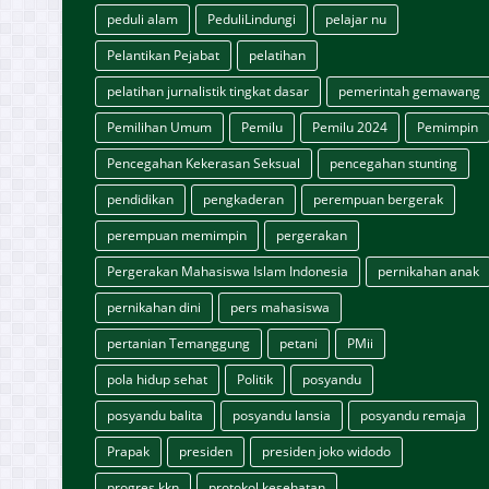
peduli alam
PeduliLindungi
pelajar nu
Pelantikan Pejabat
pelatihan
pelatihan jurnalistik tingkat dasar
pemerintah gemawang
Pemilihan Umum
Pemilu
Pemilu 2024
Pemimpin
Pencegahan Kekerasan Seksual
pencegahan stunting
pendidikan
pengkaderan
perempuan bergerak
perempuan memimpin
pergerakan
Pergerakan Mahasiswa Islam Indonesia
pernikahan anak
pernikahan dini
pers mahasiswa
pertanian Temanggung
petani
PMii
pola hidup sehat
Politik
posyandu
posyandu balita
posyandu lansia
posyandu remaja
Prapak
presiden
presiden joko widodo
progres kkn
protokol kesehatan