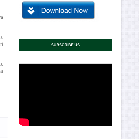
ya
n.
ri
SUBSCRIBE US
a,
mu