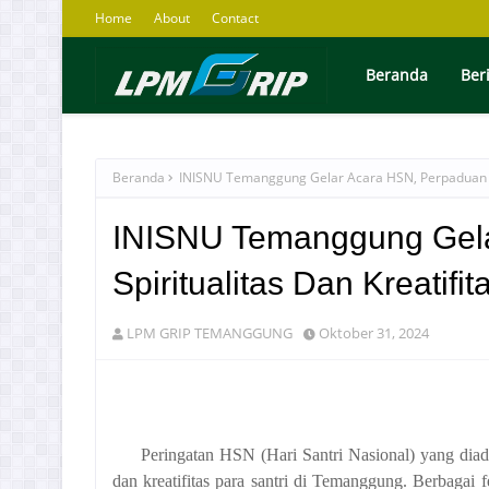
Home
About
Contact
Beranda
Ber
Beranda
INISNU Temanggung Gelar Acara HSN, Perpaduan Spi
INISNU Temanggung Gela
Spiritualitas Dan Kreatif
LPM GRIP TEMANGGUNG
Oktober 31, 2024
Peringatan HSN (Hari Santri Nasional) yang di
dan kreatifitas para santri di Temanggung. Berbagai fe