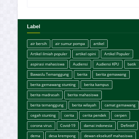
Label
air bersih
air sumur pompa
artikel
Artikel ilmiah populer
artikel opini
Artikel Populer
aspirasi mahasiswa
Audiensi
Audiensi KPU
batik
Bawaslu Temanggung
berita
berita gemawang
berita gemawang stunting
berita kampus
berita madrasah
berita mahasiswa
berita temanggung
berita wilayah
camat gemawang
cegah stunting
cerita
cerita pendek
cerpen
corona virus
Covid-19
damai indonesia
Definitif
dema
desa krempong
dewan eksekutif mahasiswa