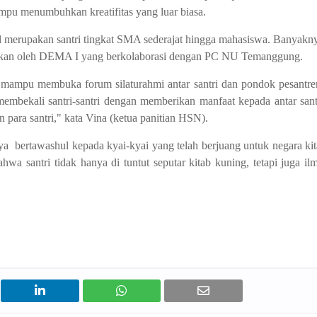
mampu menumbuhkan kreatifitas yang luar biasa.
val merupakan santri tingkat SMA sederajat hingga mahasiswa. Banyakn
edarkan oleh DEMA I yang berkolaborasi dengan PC NU Temanggung.
ni mampu membuka forum silaturahmi antar santri dan pondok pesantre
embekali santri-santri dengan memberikan manfaat kepada antar sant
 para santri," kata Vina (ketua panitian HSN).
ya
bertawashul kepada kyai-kyai yang telah berjuang untuk negara kit
 santri tidak hanya di tuntut seputar kitab kuning, tetapi juga il