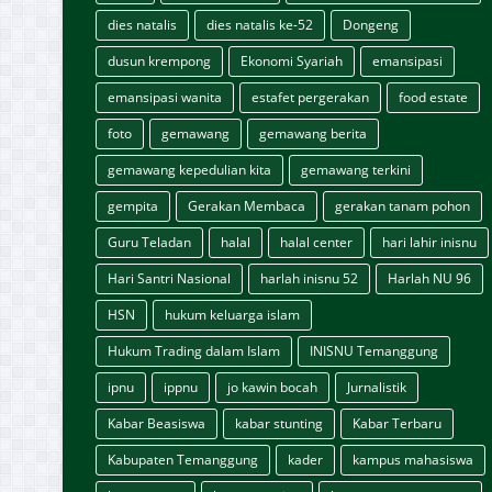
dies natalis
dies natalis ke-52
Dongeng
dusun krempong
Ekonomi Syariah
emansipasi
emansipasi wanita
estafet pergerakan
food estate
foto
gemawang
gemawang berita
gemawang kepedulian kita
gemawang terkini
gempita
Gerakan Membaca
gerakan tanam pohon
Guru Teladan
halal
halal center
hari lahir inisnu
Hari Santri Nasional
harlah inisnu 52
Harlah NU 96
HSN
hukum keluarga islam
Hukum Trading dalam Islam
INISNU Temanggung
ipnu
ippnu
jo kawin bocah
Jurnalistik
Kabar Beasiswa
kabar stunting
Kabar Terbaru
Kabupaten Temanggung
kader
kampus mahasiswa