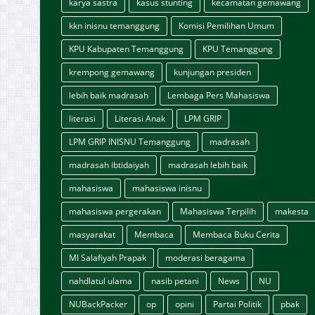
karya sastra
kasus stunting
kecamatan gemawang
kkn inisnu temanggung
Komisi Pemilihan Umum
KPU Kabupaten Temanggung
KPU Temanggung
krempong gemawang
kunjungan presiden
lebih baik madrasah
Lembaga Pers Mahasiswa
literasi
Literasi Anak
LPM GRIP
LPM GRIP INISNU Temanggung
madrasah
madrasah ibtidaiyah
madrasah lebih baik
mahasiswa
mahasiswa inisnu
mahasiswa pergerakan
Mahasiswa Terpilih
makesta
masyarakat
Membaca
Membaca Buku Cerita
MI Salafiyah Prapak
moderasi beragama
nahdlatul ulama
nasib petani
News
NU
NUBackPacker
op
opini
Partai Politik
pbak