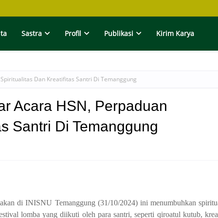
ita
Sastra
Profil
Publikasi
Kirim Karya
ritualitas Dan Kreatifitas Santri Di Temanggung
r Acara HSN, Perpaduan
itas Santri Di Temanggung
adakan di INISNU Temanggung (31/10/2024) ini menumbuhkan spiritu
stival lomba yang diikuti oleh para santri, seperti qiroatul kutub, krea