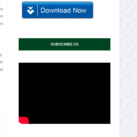
an
an
an
SUBSCRIBE US
s.
ri
si