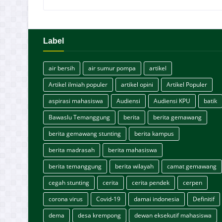
Label
air bersih
air sumur pompa
artikel
Artikel ilmiah populer
artikel opini
Artikel Populer
aspirasi mahasiswa
Audiensi
Audiensi KPU
batik
Bawaslu Temanggung
berita
berita gemawang
berita gemawang stunting
berita kampus
berita madrasah
berita mahasiswa
berita temanggung
berita wilayah
camat gemawang
cegah stunting
cerita
cerita pendek
cerpen
corona virus
Covid-19
damai indonesia
Definitif
dema
desa krempong
dewan eksekutif mahasiswa