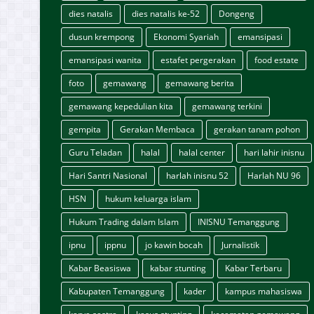
dies natalis
dies natalis ke-52
Dongeng
dusun krempong
Ekonomi Syariah
emansipasi
emansipasi wanita
estafet pergerakan
food estate
foto
gemawang
gemawang berita
gemawang kepedulian kita
gemawang terkini
gempita
Gerakan Membaca
gerakan tanam pohon
Guru Teladan
halal
halal center
hari lahir inisnu
Hari Santri Nasional
harlah inisnu 52
Harlah NU 96
HSN
hukum keluarga islam
Hukum Trading dalam Islam
INISNU Temanggung
ipnu
ippnu
jo kawin bocah
Jurnalistik
Kabar Beasiswa
kabar stunting
Kabar Terbaru
Kabupaten Temanggung
kader
kampus mahasiswa