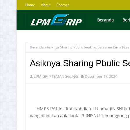
Home
About
Contact
Beranda
Ber
Beranda
Asiknya Sharing Pbulic Seaking bersama Bima Pras
Asiknya Sharing Pbulic 
LPM GRIP TEMANGGUNG
Desember 17, 2024
HMPS PAI Institut Nahdlatul Ulama (INISNU) 
yang diadakan aula lantai 3 INISNU Temanggung 