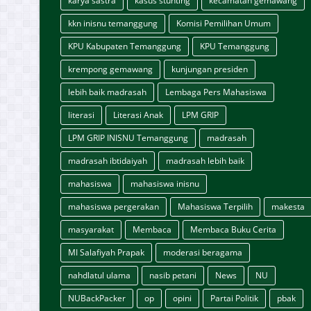
karya sastra
kasus stunting
kecamatan gemawang
kkn inisnu temanggung
Komisi Pemilihan Umum
KPU Kabupaten Temanggung
KPU Temanggung
krempong gemawang
kunjungan presiden
lebih baik madrasah
Lembaga Pers Mahasiswa
literasi
Literasi Anak
LPM GRIP
LPM GRIP INISNU Temanggung
madrasah
madrasah ibtidaiyah
madrasah lebih baik
mahasiswa
mahasiswa inisnu
mahasiswa pergerakan
Mahasiswa Terpilih
makesta
masyarakat
Membaca
Membaca Buku Cerita
MI Salafiyah Prapak
moderasi beragama
nahdlatul ulama
nasib petani
News
NU
NUBackPacker
op
opini
Partai Politik
pbak