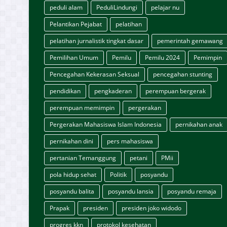
peduli alam
PeduliLindungi
pelajar nu
Pelantikan Pejabat
pelatihan
pelatihan jurnalistik tingkat dasar
pemerintah gemawang
Pemilihan Umum
Pemilu
Pemilu 2024
Pemimpin
Pencegahan Kekerasan Seksual
pencegahan stunting
pendidikan
pengkaderan
perempuan bergerak
perempuan memimpin
pergerakan
Pergerakan Mahasiswa Islam Indonesia
pernikahan anak
pernikahan dini
pers mahasiswa
pertanian Temanggung
petani
PMii
pola hidup sehat
Politik
posyandu
posyandu balita
posyandu lansia
posyandu remaja
Prapak
presiden
presiden joko widodo
progres kkn
protokol kesehatan