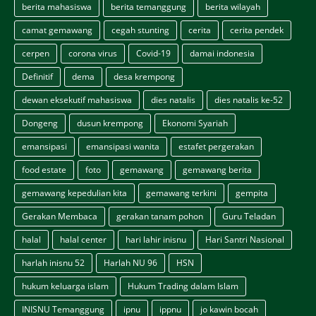
berita mahasiswa
berita temanggung
berita wilayah
camat gemawang
cegah stunting
cerita
cerita pendek
cerpen
corona virus
Covid-19
damai indonesia
Definitif
dema
desa krempong
dewan eksekutif mahasiswa
dies natalis
dies natalis ke-52
Dongeng
dusun krempong
Ekonomi Syariah
emansipasi
emansipasi wanita
estafet pergerakan
food estate
foto
gemawang
gemawang berita
gemawang kepedulian kita
gemawang terkini
gempita
Gerakan Membaca
gerakan tanam pohon
Guru Teladan
halal
halal center
hari lahir inisnu
Hari Santri Nasional
harlah inisnu 52
Harlah NU 96
HSN
hukum keluarga islam
Hukum Trading dalam Islam
INISNU Temanggung
ipnu
ippnu
jo kawin bocah