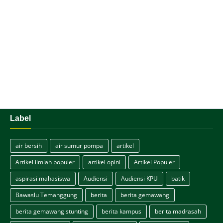
Label
air bersih
air sumur pompa
artikel
Artikel ilmiah populer
artikel opini
Artikel Populer
aspirasi mahasiswa
Audiensi
Audiensi KPU
batik
Bawaslu Temanggung
berita
berita gemawang
berita gemawang stunting
berita kampus
berita madrasah