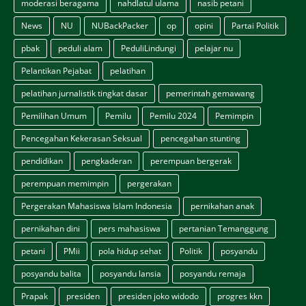
moderasi beragama
nahdlatul ulama
nasib petani
News
NU
NUBackPacker
op
opini
Partai Politik
pbak
peduli alam
PeduliLindungi
pelajar nu
Pelantikan Pejabat
pelatihan
pelatihan jurnalistik tingkat dasar
pemerintah gemawang
Pemilihan Umum
Pemilu
Pemilu 2024
Pemimpin
Pencegahan Kekerasan Seksual
pencegahan stunting
pendidikan
pengkaderan
perempuan bergerak
perempuan memimpin
pergerakan
Pergerakan Mahasiswa Islam Indonesia
pernikahan anak
pernikahan dini
pers mahasiswa
pertanian Temanggung
petani
PMii
pola hidup sehat
Politik
posyandu
posyandu balita
posyandu lansia
posyandu remaja
Prapak
presiden
presiden joko widodo
progres kkn