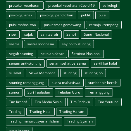
protokol kesehatan
protokol kesehatan Covid-19
psikologi
psikologi anak
psikologi pendidikan
publik
puisi
puisi mahasiswa
puskesmas gemawang
remaja krempong
riset
sajak
sanitasi air
Santri
Santri Nasional
sastra
sastra Indonesia
say no to stunting
segah stunting
sekolah dasar
Seminar Nasional
senam anti-stunting
senam sehat bersama
sertifikat halal
si Halal
Siswa Membaca
stunting
stunting no
stunting temanggung
suara mahasiswa
sumber air bersih
sumur
Suri Tauladan
Teladan Guru
Temanggung
Tim Kreatif
Tim Media Sosial
Tim Redaksi
Tim Youtube
Trading
Trading Halal
Trading Haram
Trading menurut syariah Islam
Trading Syariah
virus korona