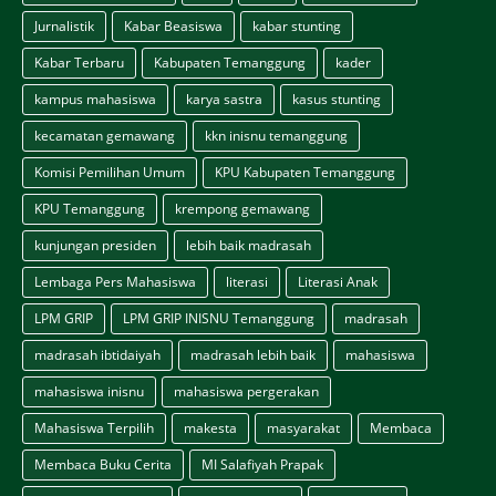
Jurnalistik
Kabar Beasiswa
kabar stunting
Kabar Terbaru
Kabupaten Temanggung
kader
kampus mahasiswa
karya sastra
kasus stunting
kecamatan gemawang
kkn inisnu temanggung
Komisi Pemilihan Umum
KPU Kabupaten Temanggung
KPU Temanggung
krempong gemawang
kunjungan presiden
lebih baik madrasah
Lembaga Pers Mahasiswa
literasi
Literasi Anak
LPM GRIP
LPM GRIP INISNU Temanggung
madrasah
madrasah ibtidaiyah
madrasah lebih baik
mahasiswa
mahasiswa inisnu
mahasiswa pergerakan
Mahasiswa Terpilih
makesta
masyarakat
Membaca
Membaca Buku Cerita
MI Salafiyah Prapak