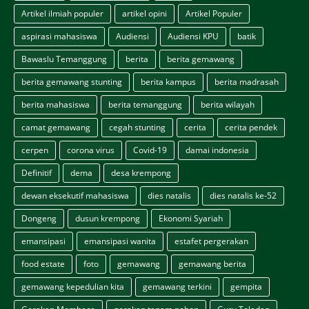
Artikel ilmiah populer
artikel opini
Artikel Populer
aspirasi mahasiswa
Audiensi
Audiensi KPU
batik
Bawaslu Temanggung
berita
berita gemawang
berita gemawang stunting
berita kampus
berita madrasah
berita mahasiswa
berita temanggung
berita wilayah
camat gemawang
cegah stunting
cerita
cerita pendek
cerpen
corona virus
Covid-19
damai indonesia
Definitif
dema
desa krempong
dewan eksekutif mahasiswa
dies natalis
dies natalis ke-52
Dongeng
dusun krempong
Ekonomi Syariah
emansipasi
emansipasi wanita
estafet pergerakan
food estate
foto
gemawang
gemawang berita
gemawang kepedulian kita
gemawang terkini
gempita