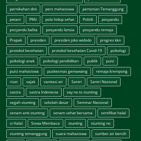
pernikahan dini
pers mahasiswa
pertanian Temanggung
petani
PMii
pola hidup sehat
Politik
posyandu
posyandu balita
posyandu lansia
posyandu remaja
Prapak
presiden
presiden joko widodo
progres kkn
protokol kesehatan
protokol kesehatan Covid-19
psikologi
psikologi anak
psikologi pendidikan
publik
puisi
puisi mahasiswa
puskesmas gemawang
remaja krempong
riset
sajak
sanitasi air
Santri
Santri Nasional
sastra
sastra Indonesia
say no to stunting
segah stunting
sekolah dasar
Seminar Nasional
senam anti-stunting
senam sehat bersama
sertifikat halal
si Halal
Siswa Membaca
stunting
stunting no
stunting temanggung
suara mahasiswa
sumber air bersih