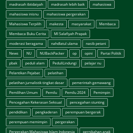
madrasah ibtidaiyah
madrasah lebih baik
mahasiswa
mahasiswa inisnu
mahasiswa pergerakan
Mahasiswa Terpilih
makesta
masyarakat
Membaca
Membaca Buku Cerita
MI Salafiyah Prapak
moderasi beragama
nahdlatul ulama
nasib petani
News
NU
NUBackPacker
op
opini
Partai Politik
pbak
peduli alam
PeduliLindungi
pelajar nu
Pelantikan Pejabat
pelatihan
pelatihan jurnalistik tingkat dasar
pemerintah gemawang
Pemilihan Umum
Pemilu
Pemilu 2024
Pemimpin
Pencegahan Kekerasan Seksual
pencegahan stunting
pendidikan
pengkaderan
perempuan bergerak
perempuan memimpin
pergerakan
Pergerakan Mahasiswa Islam Indonesia
pernikahan anak