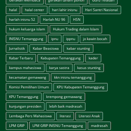
Gerakan Membaca
gerakan tanam pohon
Guru Teladan
halal
halal center
hari lahir inisnu
Hari Santri Nasional
harlah inisnu 52
Harlah NU 96
HSN
hukum keluarga islam
Hukum Trading dalam Islam
INISNU Temanggung
ipnu
ippnu
jo kawin bocah
Jurnalistik
Kabar Beasiswa
kabar stunting
Kabar Terbaru
Kabupaten Temanggung
kader
kampus mahasiswa
karya sastra
kasus stunting
kecamatan gemawang
kkn inisnu temanggung
Komisi Pemilihan Umum
KPU Kabupaten Temanggung
KPU Temanggung
krempong gemawang
kunjungan presiden
lebih baik madrasah
Lembaga Pers Mahasiswa
literasi
Literasi Anak
LPM GRIP
LPM GRIP INISNU Temanggung
madrasah