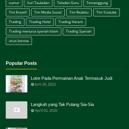
sumur
Suri Tauladan
Teladan Guru
Temanggung
Tim Kreatif
Tim Media Sosial
Tim Redaksi
Tim Youtube
Trading
Trading Halal
Trading Haram
Trading menurut syariah Islam
Trading Syariah
virus korona
Popular Posts
Lotre Pada Permainan Anak Termasuk Judi
Juni 26, 2022
Langkah yang Tak Pulang Sia-Sia
April 02, 2026