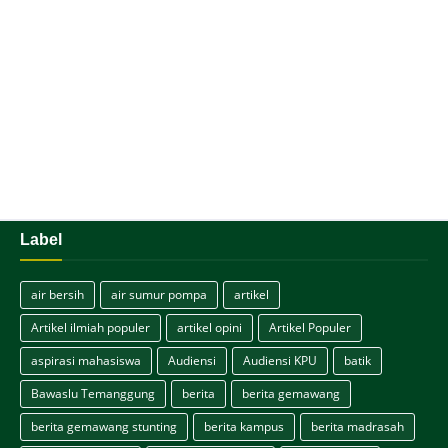
Label
air bersih
air sumur pompa
artikel
Artikel ilmiah populer
artikel opini
Artikel Populer
aspirasi mahasiswa
Audiensi
Audiensi KPU
batik
Bawaslu Temanggung
berita
berita gemawang
berita gemawang stunting
berita kampus
berita madrasah