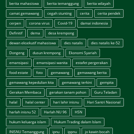
berita mahasiswa
berita temanggung
berita wilayah
camat gemawang
cegah stunting
cerita
cerita pendek
cerpen
corona virus
Covid-19
damai indonesia
Definitif
dema
desa krempong
dewan eksekutif mahasiswa
dies natalis
dies natalis ke-52
Dongeng
dusun krempong
Ekonomi Syariah
emansipasi
emansipasi wanita
estafet pergerakan
food estate
foto
gemawang
gemawang berita
gemawang kepedulian kita
gemawang terkini
gempita
Gerakan Membaca
gerakan tanam pohon
Guru Teladan
halal
halal center
hari lahir inisnu
Hari Santri Nasional
harlah inisnu 52
Harlah NU 96
HSN
hukum keluarga islam
Hukum Trading dalam Islam
INISNU Temanggung
ipnu
ippnu
jo kawin bocah