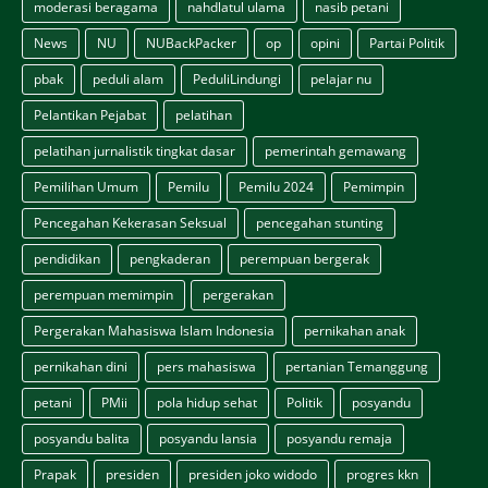
moderasi beragama
nahdlatul ulama
nasib petani
News
NU
NUBackPacker
op
opini
Partai Politik
pbak
peduli alam
PeduliLindungi
pelajar nu
Pelantikan Pejabat
pelatihan
pelatihan jurnalistik tingkat dasar
pemerintah gemawang
Pemilihan Umum
Pemilu
Pemilu 2024
Pemimpin
Pencegahan Kekerasan Seksual
pencegahan stunting
pendidikan
pengkaderan
perempuan bergerak
perempuan memimpin
pergerakan
Pergerakan Mahasiswa Islam Indonesia
pernikahan anak
pernikahan dini
pers mahasiswa
pertanian Temanggung
petani
PMii
pola hidup sehat
Politik
posyandu
posyandu balita
posyandu lansia
posyandu remaja
Prapak
presiden
presiden joko widodo
progres kkn