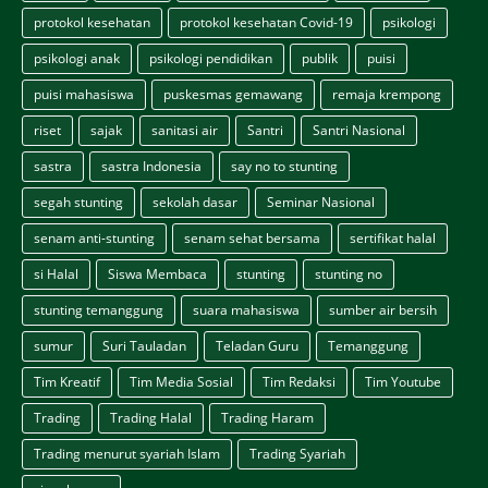
protokol kesehatan
protokol kesehatan Covid-19
psikologi
psikologi anak
psikologi pendidikan
publik
puisi
puisi mahasiswa
puskesmas gemawang
remaja krempong
riset
sajak
sanitasi air
Santri
Santri Nasional
sastra
sastra Indonesia
say no to stunting
segah stunting
sekolah dasar
Seminar Nasional
senam anti-stunting
senam sehat bersama
sertifikat halal
si Halal
Siswa Membaca
stunting
stunting no
stunting temanggung
suara mahasiswa
sumber air bersih
sumur
Suri Tauladan
Teladan Guru
Temanggung
Tim Kreatif
Tim Media Sosial
Tim Redaksi
Tim Youtube
Trading
Trading Halal
Trading Haram
Trading menurut syariah Islam
Trading Syariah