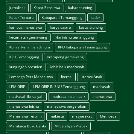
Jurnalistik
Kabar Beasiswa
kabar stunting
Kabar Terbaru
Kabupaten Temanggung
kader
kampus mahasiswa
karya sastra
kasus stunting
kecamatan gemawang
kkn inisnu temanggung
Komisi Pemilihan Umum
KPU Kabupaten Temanggung
KPU Temanggung
krempong gemawang
kunjungan presiden
lebih baik madrasah
Lembaga Pers Mahasiswa
literasi
Literasi Anak
LPM GRIP
LPM GRIP INISNU Temanggung
madrasah
madrasah ibtidaiyah
madrasah lebih baik
mahasiswa
mahasiswa inisnu
mahasiswa pergerakan
Mahasiswa Terpilih
makesta
masyarakat
Membaca
Membaca Buku Cerita
MI Salafiyah Prapak