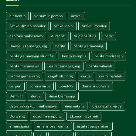
air bersih
air sumur pompa
artikel
Artikel ilmiah populer
artikel opini
Artikel Populer
aspirasi mahasiswa
Audiensi
Audiensi KPU
batik
Bawaslu Temanggung
berita
berita gemawang
berita gemawang stunting
berita kampus
berita madrasah
berita mahasiswa
berita temanggung
berita wilayah
camat gemawang
cegah stunting
cerita
cerita pendek
cerpen
corona virus
Covid-19
damai indonesia
Definitif
dema
desa krempong
dewan eksekutif mahasiswa
dies natalis
dies natalis ke-52
Dongeng
dusun krempong
Ekonomi Syariah
emansipasi
emansipasi wanita
estafet pergerakan