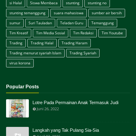
si Halal
Siswa Membaca
stunting
stunting no
stunting temanggung
suara mahasiswa
sumber air bersih
sumur
Suri Tauladan
Teladan Guru
Temanggung
Tim Kreatif
Tim Media Sosial
Tim Redaksi
Tim Youtube
Trading
Trading Halal
Trading Haram
Trading menurut syariah Islam
Trading Syariah
virus korona
Popular Posts
Lotre Pada Permainan Anak Termasuk Judi
Juni 26, 2022
Langkah yang Tak Pulang Sia-Sia