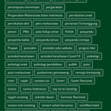
perempuan memimpin
pergerakan
Pergerakan Mahasiswa Islam Indonesia
pernikahan anak
pernikahan dini
pers mahasiswa
pertanian Temanggung
petani
PMii
pola hidup sehat
Politik
posyandu
posyandu balita
posyandu lansia
posyandu remaja
Prapak
presiden
presiden joko widodo
progres kkn
protokol kesehatan
protokol kesehatan Covid-19
psikologi
psikologi anak
psikologi pendidikan
publik
puisi
puisi mahasiswa
puskesmas gemawang
remaja krempong
riset
sajak
sanitasi air
Santri
Santri Nasional
sastra
sastra Indonesia
say no to stunting
segah stunting
sekolah dasar
Seminar Nasional
senam anti-stunting
senam sehat bersama
sertifikat halal