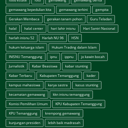
food estate
foto
gemawang
gemawang berita
gemawang kepedulian kita
gemawang terkini
gempita
Gerakan Membaca
gerakan tanam pohon
Guru Teladan
halal
halal center
hari lahir inisnu
Hari Santri Nasional
harlah inisnu 52
Harlah NU 96
HSN
hukum keluarga islam
Hukum Trading dalam Islam
INISNU Temanggung
ipnu
ippnu
jo kawin bocah
Jurnalistik
Kabar Beasiswa
kabar stunting
Kabar Terbaru
Kabupaten Temanggung
kader
kampus mahasiswa
karya sastra
kasus stunting
kecamatan gemawang
kkn inisnu temanggung
Komisi Pemilihan Umum
KPU Kabupaten Temanggung
KPU Temanggung
krempong gemawang
kunjungan presiden
lebih baik madrasah