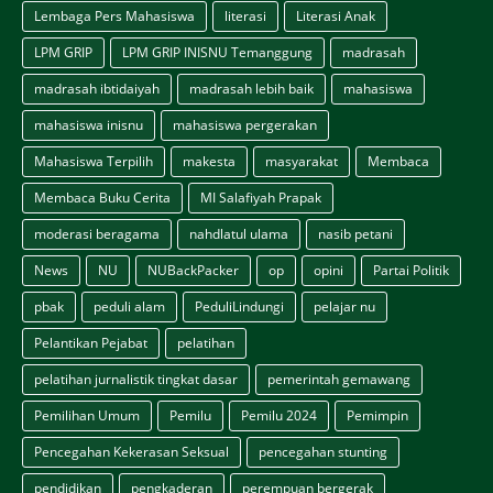
Lembaga Pers Mahasiswa
literasi
Literasi Anak
LPM GRIP
LPM GRIP INISNU Temanggung
madrasah
madrasah ibtidaiyah
madrasah lebih baik
mahasiswa
mahasiswa inisnu
mahasiswa pergerakan
Mahasiswa Terpilih
makesta
masyarakat
Membaca
Membaca Buku Cerita
MI Salafiyah Prapak
moderasi beragama
nahdlatul ulama
nasib petani
News
NU
NUBackPacker
op
opini
Partai Politik
pbak
peduli alam
PeduliLindungi
pelajar nu
Pelantikan Pejabat
pelatihan
pelatihan jurnalistik tingkat dasar
pemerintah gemawang
Pemilihan Umum
Pemilu
Pemilu 2024
Pemimpin
Pencegahan Kekerasan Seksual
pencegahan stunting
pendidikan
pengkaderan
perempuan bergerak