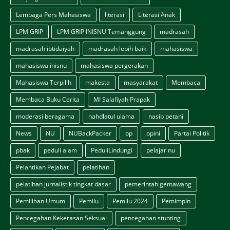
Lembaga Pers Mahasiswa
literasi
Literasi Anak
LPM GRIP
LPM GRIP INISNU Temanggung
madrasah
madrasah ibtidaiyah
madrasah lebih baik
mahasiswa
mahasiswa inisnu
mahasiswa pergerakan
Mahasiswa Terpilih
makesta
masyarakat
Membaca
Membaca Buku Cerita
MI Salafiyah Prapak
moderasi beragama
nahdlatul ulama
nasib petani
News
NU
NUBackPacker
op
opini
Partai Politik
pbak
peduli alam
PeduliLindungi
pelajar nu
Pelantikan Pejabat
pelatihan
pelatihan jurnalistik tingkat dasar
pemerintah gemawang
Pemilihan Umum
Pemilu
Pemilu 2024
Pemimpin
Pencegahan Kekerasan Seksual
pencegahan stunting