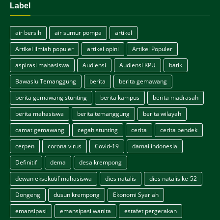
Label
air bersih
air sumur pompa
artikel
Artikel ilmiah populer
artikel opini
Artikel Populer
aspirasi mahasiswa
Audiensi
Audiensi KPU
batik
Bawaslu Temanggung
berita
berita gemawang
berita gemawang stunting
berita kampus
berita madrasah
berita mahasiswa
berita temanggung
berita wilayah
camat gemawang
cegah stunting
cerita
cerita pendek
cerpen
corona virus
Covid-19
damai indonesia
Definitif
dema
desa krempong
dewan eksekutif mahasiswa
dies natalis
dies natalis ke-52
Dongeng
dusun krempong
Ekonomi Syariah
emansipasi
emansipasi wanita
estafet pergerakan