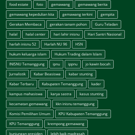
food estate
foto
gemawang
gemawang berita
gemawang kepedulian kita
gemawang terkini
gempita
Gerakan Membaca
gerakan tanam pohon
Guru Teladan
halal
halal center
hari lahir inisnu
Hari Santri Nasional
harlah inisnu 52
Harlah NU 96
HSN
hukum keluarga islam
Hukum Trading dalam Islam
INISNU Temanggung
ipnu
ippnu
jo kawin bocah
Jurnalistik
Kabar Beasiswa
kabar stunting
Kabar Terbaru
Kabupaten Temanggung
kader
kampus mahasiswa
karya sastra
kasus stunting
kecamatan gemawang
kkn inisnu temanggung
Komisi Pemilihan Umum
KPU Kabupaten Temanggung
KPU Temanggung
krempong gemawang
kunjungan presiden
lebih baik madrasah