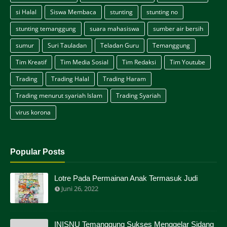
si Halal
Siswa Membaca
stunting
stunting no
stunting temanggung
suara mahasiswa
sumber air bersih
sumur
Suri Tauladan
Teladan Guru
Temanggung
Tim Kreatif
Tim Media Sosial
Tim Redaksi
Tim Youtube
Trading
Trading Halal
Trading Haram
Trading menurut syariah Islam
Trading Syariah
virus korona
Popular Posts
Lotre Pada Permainan Anak Termasuk Judi
Juni 26, 2022
INISNU Temanggung Sukses Menggelar Sidang