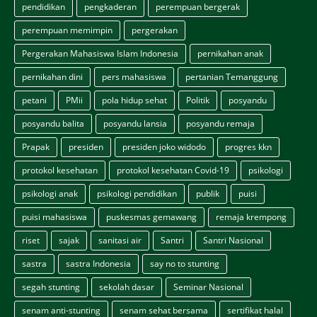
pendidikan
pengkaderan
perempuan bergerak
perempuan memimpin
pergerakan
Pergerakan Mahasiswa Islam Indonesia
pernikahan anak
pernikahan dini
pers mahasiswa
pertanian Temanggung
petani
PMii
pola hidup sehat
Politik
posyandu
posyandu balita
posyandu lansia
posyandu remaja
Prapak
presiden
presiden joko widodo
progres kkn
protokol kesehatan
protokol kesehatan Covid-19
psikologi
psikologi anak
psikologi pendidikan
publik
puisi
puisi mahasiswa
puskesmas gemawang
remaja krempong
riset
sajak
sanitasi air
Santri
Santri Nasional
sastra
sastra Indonesia
say no to stunting
segah stunting
sekolah dasar
Seminar Nasional
senam anti-stunting
senam sehat bersama
sertifikat halal