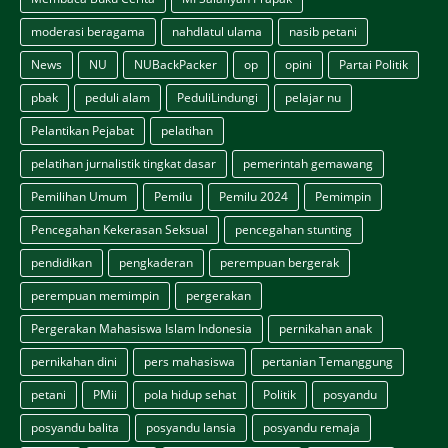
moderasi beragama
nahdlatul ulama
nasib petani
News
NU
NUBackPacker
op
opini
Partai Politik
pbak
peduli alam
PeduliLindungi
pelajar nu
Pelantikan Pejabat
pelatihan
pelatihan jurnalistik tingkat dasar
pemerintah gemawang
Pemilihan Umum
Pemilu
Pemilu 2024
Pemimpin
Pencegahan Kekerasan Seksual
pencegahan stunting
pendidikan
pengkaderan
perempuan bergerak
perempuan memimpin
pergerakan
Pergerakan Mahasiswa Islam Indonesia
pernikahan anak
pernikahan dini
pers mahasiswa
pertanian Temanggung
petani
PMii
pola hidup sehat
Politik
posyandu
posyandu balita
posyandu lansia
posyandu remaja