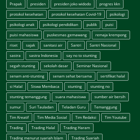
Prapak
presiden
presiden joko widodo
progres kkn
protokol kesehatan
protokol kesehatan Covid-19
psikologi
psikologi anak
psikologi pendidikan
publik
puisi
puisi mahasiswa
puskesmas gemawang
remaja krempong
riset
sajak
sanitasi air
Santri
Santri Nasional
sastra
sastra Indonesia
say no to stunting
segah stunting
sekolah dasar
Seminar Nasional
senam anti-stunting
senam sehat bersama
sertifikat halal
si Halal
Siswa Membaca
stunting
stunting no
stunting temanggung
suara mahasiswa
sumber air bersih
sumur
Suri Tauladan
Teladan Guru
Temanggung
Tim Kreatif
Tim Media Sosial
Tim Redaksi
Tim Youtube
Trading
Trading Halal
Trading Haram
Trading menurut syariah Islam
Trading Syariah