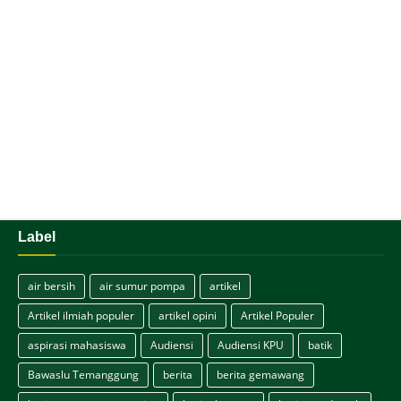
Label
air bersih
air sumur pompa
artikel
Artikel ilmiah populer
artikel opini
Artikel Populer
aspirasi mahasiswa
Audiensi
Audiensi KPU
batik
Bawaslu Temanggung
berita
berita gemawang