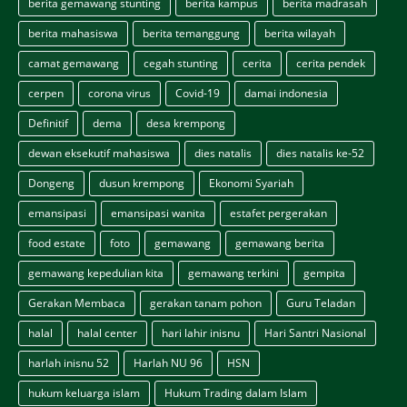
berita gemawang stunting
berita kampus
berita madrasah
berita mahasiswa
berita temanggung
berita wilayah
camat gemawang
cegah stunting
cerita
cerita pendek
cerpen
corona virus
Covid-19
damai indonesia
Definitif
dema
desa krempong
dewan eksekutif mahasiswa
dies natalis
dies natalis ke-52
Dongeng
dusun krempong
Ekonomi Syariah
emansipasi
emansipasi wanita
estafet pergerakan
food estate
foto
gemawang
gemawang berita
gemawang kepedulian kita
gemawang terkini
gempita
Gerakan Membaca
gerakan tanam pohon
Guru Teladan
halal
halal center
hari lahir inisnu
Hari Santri Nasional
harlah inisnu 52
Harlah NU 96
HSN
hukum keluarga islam
Hukum Trading dalam Islam