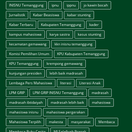
INISNU Temanggung
ipnu
ippnu
jo kawin bocah
Jurnalistik
Kabar Beasiswa
kabar stunting
Kabar Terbaru
Kabupaten Temanggung
kader
kampus mahasiswa
karya sastra
kasus stunting
kecamatan gemawang
kkn inisnu temanggung
Komisi Pemilihan Umum
KPU Kabupaten Temanggung
KPU Temanggung
krempong gemawang
kunjungan presiden
lebih baik madrasah
Lembaga Pers Mahasiswa
literasi
Literasi Anak
LPM GRIP
LPM GRIP INISNU Temanggung
madrasah
madrasah ibtidaiyah
madrasah lebih baik
mahasiswa
mahasiswa inisnu
mahasiswa pergerakan
Mahasiswa Terpilih
makesta
masyarakat
Membaca
Membaca Buku Cerita
MI Salafiyah Prapak