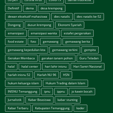
Definitif
dema
desa krempong
dewan eksekutif mahasiswa
dies natalis
dies natalis ke-52
Dongeng
dusun krempong
Ekonomi Syariah
emansipasi
emansipasi wanita
estafet pergerakan
food estate
foto
gemawang
gemawang berita
gemawang kepedulian kita
gemawang terkini
gempita
Gerakan Membaca
gerakan tanam pohon
Guru Teladan
halal
halal center
hari lahir inisnu
Hari Santri Nasional
harlah inisnu 52
Harlah NU 96
HSN
hukum keluarga islam
Hukum Trading dalam Islam
INISNU Temanggung
ipnu
ippnu
jo kawin bocah
Jurnalistik
Kabar Beasiswa
kabar stunting
Kabar Terbaru
Kabupaten Temanggung
kader