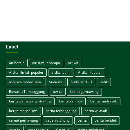
Label
air bersih
air sumur pompa
artikel
Artikel ilmiah populer
artikel opini
Artikel Populer
aspirasi mahasiswa
Audiensi
Audiensi KPU
batik
Bawaslu Temanggung
berita
berita gemawang
berita gemawang stunting
berita kampus
berita madrasah
berita mahasiswa
berita temanggung
berita wilayah
camat gemawang
cegah stunting
cerita
cerita pendek
cerpen
corona virus
Covid-19
damai indonesia