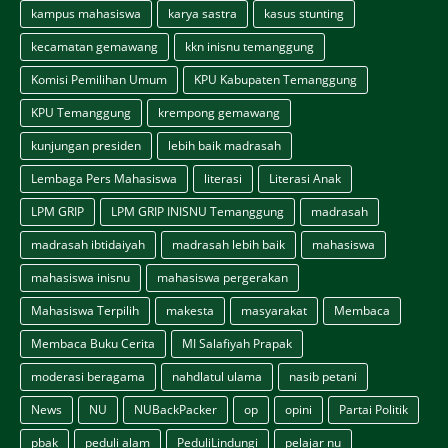
kampus mahasiswa
karya sastra
kasus stunting
kecamatan gemawang
kkn inisnu temanggung
Komisi Pemilihan Umum
KPU Kabupaten Temanggung
KPU Temanggung
krempong gemawang
kunjungan presiden
lebih baik madrasah
Lembaga Pers Mahasiswa
literasi
Literasi Anak
LPM GRIP
LPM GRIP INISNU Temanggung
madrasah
madrasah ibtidaiyah
madrasah lebih baik
mahasiswa
mahasiswa inisnu
mahasiswa pergerakan
Mahasiswa Terpilih
makesta
masyarakat
Membaca
Membaca Buku Cerita
MI Salafiyah Prapak
moderasi beragama
nahdlatul ulama
nasib petani
News
NU
NUBackPacker
op
opini
Partai Politik
pbak
peduli alam
PeduliLindungi
pelajar nu