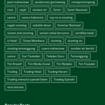
puisi mahasiswa
puskesmas gemawang
remaja krempong
riset
sajak
sanitasi air
Santri
Santri Nasional
sastra
sastra Indonesia
say no to stunting
segah stunting
sekolah dasar
Seminar Nasional
senam anti-stunting
senam sehat bersama
sertifikat halal
si Halal
Siswa Membaca
stunting
stunting no
stunting temanggung
suara mahasiswa
sumber air bersih
sumur
Suri Tauladan
Teladan Guru
Temanggung
Tim Kreatif
Tim Media Sosial
Tim Redaksi
Tim Youtube
Trading
Trading Halal
Trading Haram
Trading menurut syariah Islam
Trading Syariah
virus korona