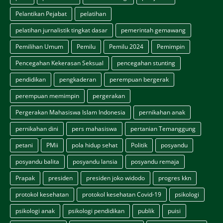
Pelantikan Pejabat
pelatihan
pelatihan jurnalistik tingkat dasar
pemerintah gemawang
Pemilihan Umum
Pemilu
Pemilu 2024
Pemimpin
Pencegahan Kekerasan Seksual
pencegahan stunting
pendidikan
pengkaderan
perempuan bergerak
perempuan memimpin
pergerakan
Pergerakan Mahasiswa Islam Indonesia
pernikahan anak
pernikahan dini
pers mahasiswa
pertanian Temanggung
petani
PMii
pola hidup sehat
Politik
posyandu
posyandu balita
posyandu lansia
posyandu remaja
Prapak
presiden
presiden joko widodo
progres kkn
protokol kesehatan
protokol kesehatan Covid-19
psikologi
psikologi anak
psikologi pendidikan
publik
puisi