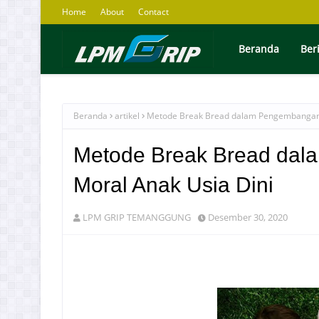
Home
About
Contact
Beranda
Ber
Beranda
artikel
Metode Break Bread dalam Pengembangan 
Metode Break Bread dal
Moral Anak Usia Dini
LPM GRIP TEMANGGUNG
Desember 30, 2020