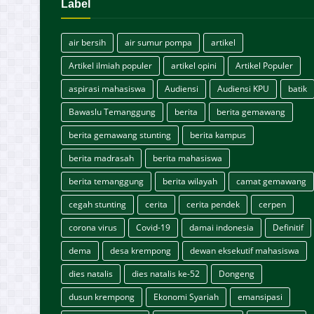
Label
air bersih
air sumur pompa
artikel
Artikel ilmiah populer
artikel opini
Artikel Populer
aspirasi mahasiswa
Audiensi
Audiensi KPU
batik
Bawaslu Temanggung
berita
berita gemawang
berita gemawang stunting
berita kampus
berita madrasah
berita mahasiswa
berita temanggung
berita wilayah
camat gemawang
cegah stunting
cerita
cerita pendek
cerpen
corona virus
Covid-19
damai indonesia
Definitif
dema
desa krempong
dewan eksekutif mahasiswa
dies natalis
dies natalis ke-52
Dongeng
dusun krempong
Ekonomi Syariah
emansipasi