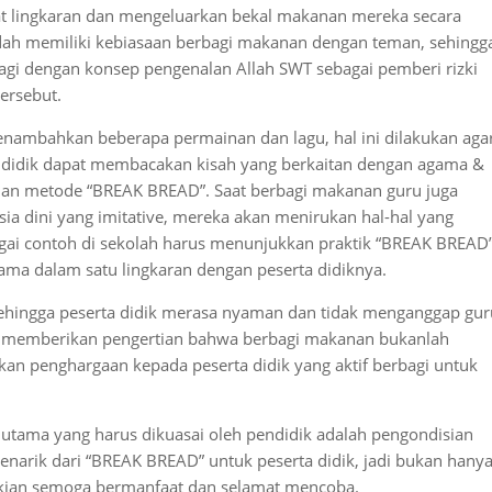
t lingkaran dan mengeluarkan bekal makanan mereka secara
dah memiliki kebiasaan berbagi makanan dengan teman, sehingg
agi dengan konsep pengenalan Allah SWT sebagai pemberi rizki
ersebut.
nambahkan beberapa permainan dan lagu, hal ini dilakukan aga
pendidik dapat membacakan kisah yang berkaitan dengan agama &
an metode “BREAK BREAD”. Saat berbagi makanan guru juga
usia dini yang imitative, mereka akan menirukan hal-hal yang
agai contoh di sekolah harus menunjukkan praktik “BREAK BREAD
ama dalam satu lingkaran dengan peserta didiknya.
ehingga peserta didik merasa nyaman dan tidak menganggap gur
s memberikan pengertian bahwa berbagi makanan bukanlah
an penghargaan kepada peserta didik yang aktif berbagi untuk
tama yang harus dikuasai oleh pendidik adalah pengondisian
enarik dari “BREAK BREAD” untuk peserta didik, jadi bukan hany
ekian semoga bermanfaat dan selamat mencoba.