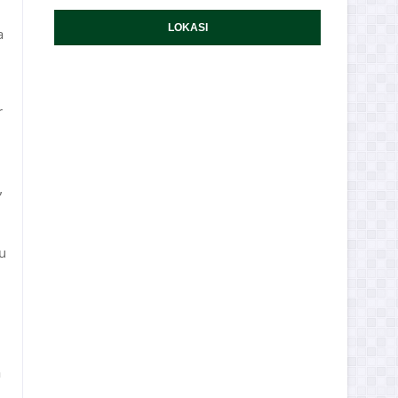
LOKASI
a
r
”
u
a