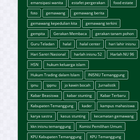
emansipasi wanita
estafet pergerakan
food estate
foto
gemawang
gemawang berita
gemawang kepedulian kita
gemawang terkini
gempita
Gerakan Membaca
gerakan tanam pohon
Guru Teladan
halal
halal center
hari lahir inisnu
Hari Santri Nasional
harlah inisnu 52
Harlah NU 96
HSN
hukum keluarga islam
Hukum Trading dalam Islam
INISNU Temanggung
ipnu
ippnu
jo kawin bocah
Jurnalistik
Kabar Beasiswa
kabar stunting
Kabar Terbaru
Kabupaten Temanggung
kader
kampus mahasiswa
karya sastra
kasus stunting
kecamatan gemawang
kkn inisnu temanggung
Komisi Pemilihan Umum
KPU Kabupaten Temanggung
KPU Temanggung