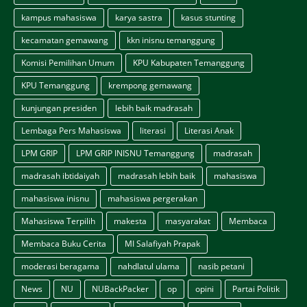
kampus mahasiswa
karya sastra
kasus stunting
kecamatan gemawang
kkn inisnu temanggung
Komisi Pemilihan Umum
KPU Kabupaten Temanggung
KPU Temanggung
krempong gemawang
kunjungan presiden
lebih baik madrasah
Lembaga Pers Mahasiswa
literasi
Literasi Anak
LPM GRIP
LPM GRIP INISNU Temanggung
madrasah
madrasah ibtidaiyah
madrasah lebih baik
mahasiswa
mahasiswa inisnu
mahasiswa pergerakan
Mahasiswa Terpilih
makesta
masyarakat
Membaca
Membaca Buku Cerita
MI Salafiyah Prapak
moderasi beragama
nahdlatul ulama
nasib petani
News
NU
NUBackPacker
op
opini
Partai Politik