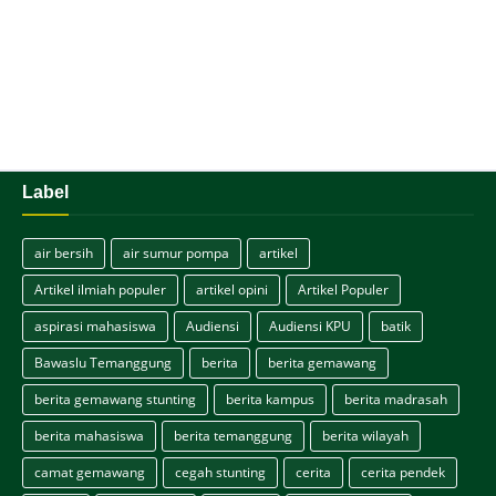
Label
air bersih
air sumur pompa
artikel
Artikel ilmiah populer
artikel opini
Artikel Populer
aspirasi mahasiswa
Audiensi
Audiensi KPU
batik
Bawaslu Temanggung
berita
berita gemawang
berita gemawang stunting
berita kampus
berita madrasah
berita mahasiswa
berita temanggung
berita wilayah
camat gemawang
cegah stunting
cerita
cerita pendek