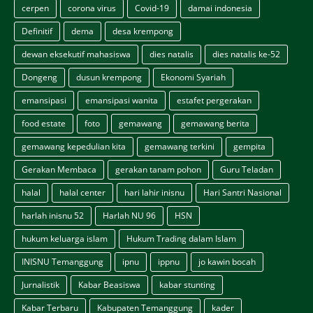
cerpen
corona virus
Covid-19
damai indonesia
Definitif
dema
desa krempong
dewan eksekutif mahasiswa
dies natalis
dies natalis ke-52
Dongeng
dusun krempong
Ekonomi Syariah
emansipasi
emansipasi wanita
estafet pergerakan
food estate
foto
gemawang
gemawang berita
gemawang kepedulian kita
gemawang terkini
gempita
Gerakan Membaca
gerakan tanam pohon
Guru Teladan
halal
halal center
hari lahir inisnu
Hari Santri Nasional
harlah inisnu 52
Harlah NU 96
HSN
hukum keluarga islam
Hukum Trading dalam Islam
INISNU Temanggung
ipnu
ippnu
jo kawin bocah
Jurnalistik
Kabar Beasiswa
kabar stunting
Kabar Terbaru
Kabupaten Temanggung
kader