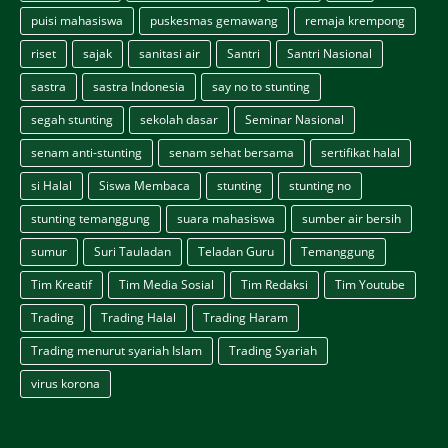
puisi mahasiswa
puskesmas gemawang
remaja krempong
riset
sajak
sanitasi air
Santri
Santri Nasional
sastra
sastra Indonesia
say no to stunting
segah stunting
sekolah dasar
Seminar Nasional
senam anti-stunting
senam sehat bersama
sertifikat halal
si Halal
Siswa Membaca
stunting
stunting no
stunting temanggung
suara mahasiswa
sumber air bersih
sumur
Suri Tauladan
Teladan Guru
Temanggung
Tim Kreatif
Tim Media Sosial
Tim Redaksi
Tim Youtube
Trading
Trading Halal
Trading Haram
Trading menurut syariah Islam
Trading Syariah
virus korona