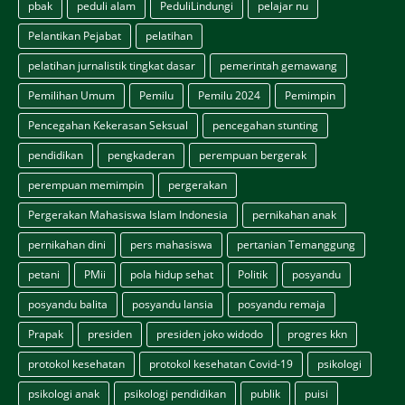
pbak
peduli alam
PeduliLindungi
pelajar nu
Pelantikan Pejabat
pelatihan
pelatihan jurnalistik tingkat dasar
pemerintah gemawang
Pemilihan Umum
Pemilu
Pemilu 2024
Pemimpin
Pencegahan Kekerasan Seksual
pencegahan stunting
pendidikan
pengkaderan
perempuan bergerak
perempuan memimpin
pergerakan
Pergerakan Mahasiswa Islam Indonesia
pernikahan anak
pernikahan dini
pers mahasiswa
pertanian Temanggung
petani
PMii
pola hidup sehat
Politik
posyandu
posyandu balita
posyandu lansia
posyandu remaja
Prapak
presiden
presiden joko widodo
progres kkn
protokol kesehatan
protokol kesehatan Covid-19
psikologi
psikologi anak
psikologi pendidikan
publik
puisi