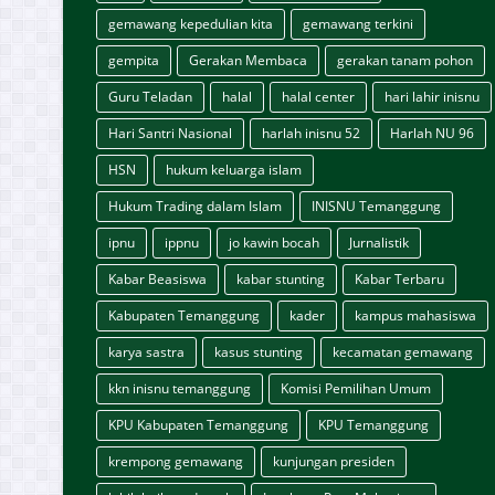
gemawang kepedulian kita
gemawang terkini
gempita
Gerakan Membaca
gerakan tanam pohon
Guru Teladan
halal
halal center
hari lahir inisnu
Hari Santri Nasional
harlah inisnu 52
Harlah NU 96
HSN
hukum keluarga islam
Hukum Trading dalam Islam
INISNU Temanggung
ipnu
ippnu
jo kawin bocah
Jurnalistik
Kabar Beasiswa
kabar stunting
Kabar Terbaru
Kabupaten Temanggung
kader
kampus mahasiswa
karya sastra
kasus stunting
kecamatan gemawang
kkn inisnu temanggung
Komisi Pemilihan Umum
KPU Kabupaten Temanggung
KPU Temanggung
krempong gemawang
kunjungan presiden