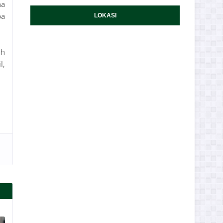
na
ba
LOKASI
ah
l,