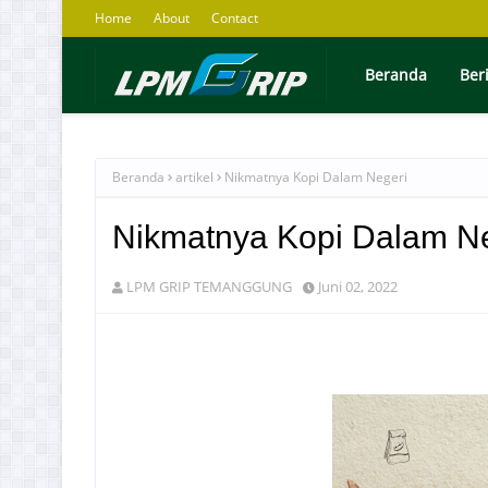
Home
About
Contact
Beranda
Ber
Beranda
artikel
Nikmatnya Kopi Dalam Negeri
Nikmatnya Kopi Dalam N
LPM GRIP TEMANGGUNG
Juni 02, 2022