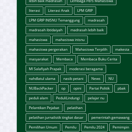
lebih baik madrasah
Lembaga Pers Mahasiswa
literasi
Literasi Anak
LPM GRIP
LPM GRIP INISNU Temanggung
madrasah
madrasah ibtidaiyah
madrasah lebih baik
mahasiswa
mahasiswa inisnu
mahasiswa pergerakan
Mahasiswa Terpilih
makesta
masyarakat
Membaca
Membaca Buku Cerita
MI Salafiyah Prapak
moderasi beragama
nahdlatul ulama
nasib petani
News
NU
NUBackPacker
op
opini
Partai Politik
pbak
peduli alam
PeduliLindungi
pelajar nu
Pelantikan Pejabat
pelatihan
pelatihan jurnalistik tingkat dasar
pemerintah gemawang
Pemilihan Umum
Pemilu
Pemilu 2024
Pemimpin