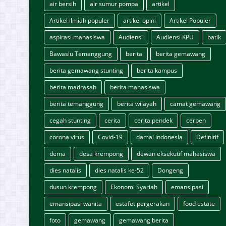
air bersih
air sumur pompa
artikel
Artikel ilmiah populer
artikel opini
Artikel Populer
aspirasi mahasiswa
Audiensi
Audiensi KPU
batik
Bawaslu Temanggung
berita
berita gemawang
berita gemawang stunting
berita kampus
berita madrasah
berita mahasiswa
berita temanggung
berita wilayah
camat gemawang
cegah stunting
cerita
cerita pendek
cerpen
corona virus
Covid-19
damai indonesia
Definitif
dema
desa krempong
dewan eksekutif mahasiswa
dies natalis
dies natalis ke-52
Dongeng
dusun krempong
Ekonomi Syariah
emansipasi
emansipasi wanita
estafet pergerakan
food estate
foto
gemawang
gemawang berita