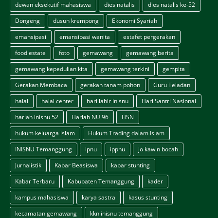
dewan eksekutif mahasiswa
dies natalis
dies natalis ke-52
Dongeng
dusun krempong
Ekonomi Syariah
emansipasi
emansipasi wanita
estafet pergerakan
food estate
foto
gemawang
gemawang berita
gemawang kepedulian kita
gemawang terkini
gempita
Gerakan Membaca
gerakan tanam pohon
Guru Teladan
halal
halal center
hari lahir inisnu
Hari Santri Nasional
harlah inisnu 52
Harlah NU 96
HSN
hukum keluarga islam
Hukum Trading dalam Islam
INISNU Temanggung
ipnu
ippnu
jo kawin bocah
Jurnalistik
Kabar Beasiswa
kabar stunting
Kabar Terbaru
Kabupaten Temanggung
kader
kampus mahasiswa
karya sastra
kasus stunting
kecamatan gemawang
kkn inisnu temanggung