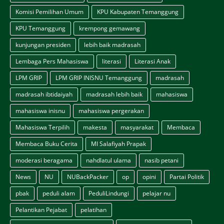
Komisi Pemilihan Umum
KPU Kabupaten Temanggung
KPU Temanggung
krempong gemawang
kunjungan presiden
lebih baik madrasah
Lembaga Pers Mahasiswa
literasi
Literasi Anak
LPM GRIP
LPM GRIP INISNU Temanggung
madrasah
madrasah ibtidaiyah
madrasah lebih baik
mahasiswa
mahasiswa inisnu
mahasiswa pergerakan
Mahasiswa Terpilih
makesta
masyarakat
Membaca
Membaca Buku Cerita
MI Salafiyah Prapak
moderasi beragama
nahdlatul ulama
nasib petani
News
NU
NUBackPacker
op
opini
Partai Politik
pbak
peduli alam
PeduliLindungi
pelajar nu
Pelantikan Pejabat
pelatihan