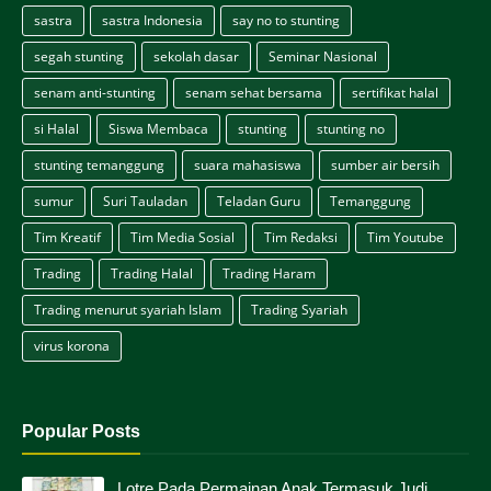
sastra
sastra Indonesia
say no to stunting
segah stunting
sekolah dasar
Seminar Nasional
senam anti-stunting
senam sehat bersama
sertifikat halal
si Halal
Siswa Membaca
stunting
stunting no
stunting temanggung
suara mahasiswa
sumber air bersih
sumur
Suri Tauladan
Teladan Guru
Temanggung
Tim Kreatif
Tim Media Sosial
Tim Redaksi
Tim Youtube
Trading
Trading Halal
Trading Haram
Trading menurut syariah Islam
Trading Syariah
virus korona
Popular Posts
Lotre Pada Permainan Anak Termasuk Judi