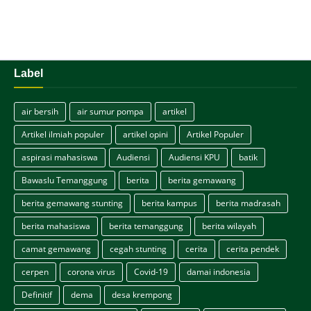
Label
air bersih
air sumur pompa
artikel
Artikel ilmiah populer
artikel opini
Artikel Populer
aspirasi mahasiswa
Audiensi
Audiensi KPU
batik
Bawaslu Temanggung
berita
berita gemawang
berita gemawang stunting
berita kampus
berita madrasah
berita mahasiswa
berita temanggung
berita wilayah
camat gemawang
cegah stunting
cerita
cerita pendek
cerpen
corona virus
Covid-19
damai indonesia
Definitif
dema
desa krempong