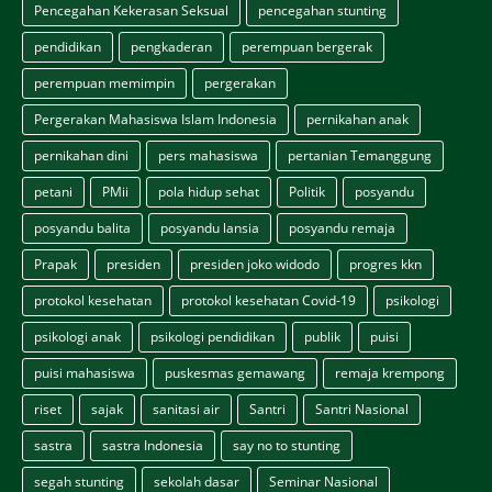
Pencegahan Kekerasan Seksual
pencegahan stunting
pendidikan
pengkaderan
perempuan bergerak
perempuan memimpin
pergerakan
Pergerakan Mahasiswa Islam Indonesia
pernikahan anak
pernikahan dini
pers mahasiswa
pertanian Temanggung
petani
PMii
pola hidup sehat
Politik
posyandu
posyandu balita
posyandu lansia
posyandu remaja
Prapak
presiden
presiden joko widodo
progres kkn
protokol kesehatan
protokol kesehatan Covid-19
psikologi
psikologi anak
psikologi pendidikan
publik
puisi
puisi mahasiswa
puskesmas gemawang
remaja krempong
riset
sajak
sanitasi air
Santri
Santri Nasional
sastra
sastra Indonesia
say no to stunting
segah stunting
sekolah dasar
Seminar Nasional