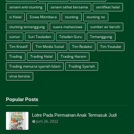
senam anti-stunting
senam sehat bersama
sertifikat halal
si Halal
Siswa Membaca
stunting
stunting no
stunting temanggung
suara mahasiswa
sumber air bersih
sumur
Suri Tauladan
Teladan Guru
Temanggung
Tim Kreatif
Tim Media Sosial
Tim Redaksi
Tim Youtube
Trading
Trading Halal
Trading Haram
Trading menurut syariah Islam
Trading Syariah
virus korona
Popular Posts
Lotre Pada Permainan Anak Termasuk Judi
Juni 26, 2022