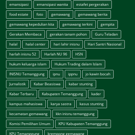
emansipasi
emansipasi wanita
estafet pergerakan
food estate
foto
gemawang
gemawang berita
gemawang kepedulian kita
gemawang terkini
gempita
Gerakan Membaca
gerakan tanam pohon
Guru Teladan
halal
halal center
hari lahir inisnu
Hari Santri Nasional
harlah inisnu 52
Harlah NU 96
HSN
hukum keluarga islam
Hukum Trading dalam Islam
INISNU Temanggung
ipnu
ippnu
jo kawin bocah
Jurnalistik
Kabar Beasiswa
kabar stunting
Kabar Terbaru
Kabupaten Temanggung
kader
kampus mahasiswa
karya sastra
kasus stunting
kecamatan gemawang
kkn inisnu temanggung
Komisi Pemilihan Umum
KPU Kabupaten Temanggung
KPU Temanggung
krempong gemawang