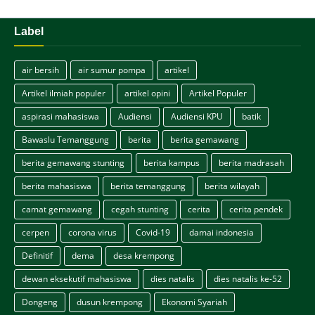
Label
air bersih
air sumur pompa
artikel
Artikel ilmiah populer
artikel opini
Artikel Populer
aspirasi mahasiswa
Audiensi
Audiensi KPU
batik
Bawaslu Temanggung
berita
berita gemawang
berita gemawang stunting
berita kampus
berita madrasah
berita mahasiswa
berita temanggung
berita wilayah
camat gemawang
cegah stunting
cerita
cerita pendek
cerpen
corona virus
Covid-19
damai indonesia
Definitif
dema
desa krempong
dewan eksekutif mahasiswa
dies natalis
dies natalis ke-52
Dongeng
dusun krempong
Ekonomi Syariah