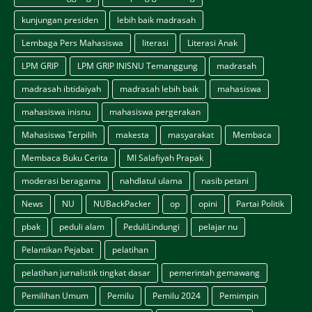
kunjungan presiden
lebih baik madrasah
Lembaga Pers Mahasiswa
literasi
Literasi Anak
LPM GRIP
LPM GRIP INISNU Temanggung
madrasah
madrasah ibtidaiyah
madrasah lebih baik
mahasiswa
mahasiswa inisnu
mahasiswa pergerakan
Mahasiswa Terpilih
makesta
masyarakat
Membaca
Membaca Buku Cerita
MI Salafiyah Prapak
moderasi beragama
nahdlatul ulama
nasib petani
News
NU
NUBackPacker
op
opini
Partai Politik
pbak
peduli alam
PeduliLindungi
pelajar nu
Pelantikan Pejabat
pelatihan
pelatihan jurnalistik tingkat dasar
pemerintah gemawang
Pemilihan Umum
Pemilu
Pemilu 2024
Pemimpin