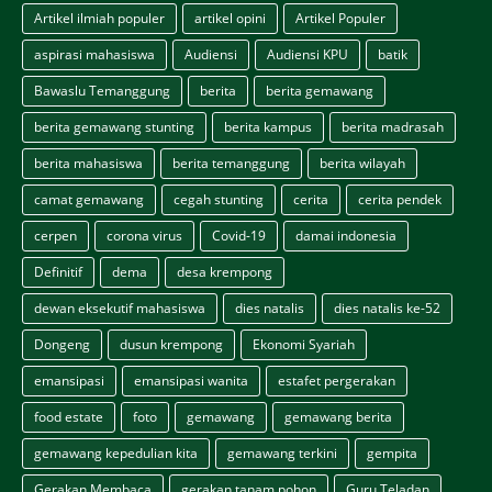
Artikel ilmiah populer
artikel opini
Artikel Populer
aspirasi mahasiswa
Audiensi
Audiensi KPU
batik
Bawaslu Temanggung
berita
berita gemawang
berita gemawang stunting
berita kampus
berita madrasah
berita mahasiswa
berita temanggung
berita wilayah
camat gemawang
cegah stunting
cerita
cerita pendek
cerpen
corona virus
Covid-19
damai indonesia
Definitif
dema
desa krempong
dewan eksekutif mahasiswa
dies natalis
dies natalis ke-52
Dongeng
dusun krempong
Ekonomi Syariah
emansipasi
emansipasi wanita
estafet pergerakan
food estate
foto
gemawang
gemawang berita
gemawang kepedulian kita
gemawang terkini
gempita
Gerakan Membaca
gerakan tanam pohon
Guru Teladan