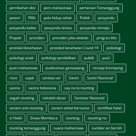
pernikahan dini
pers mahasiswa
pertanian Temanggung
petani
PMii
pola hidup sehat
Politik
posyandu
posyandu balita
posyandu lansia
posyandu remaja
Prapak
presiden
presiden joko widodo
progres kkn
protokol kesehatan
protokol kesehatan Covid-19
psikologi
psikologi anak
psikologi pendidikan
publik
puisi
puisi mahasiswa
puskesmas gemawang
remaja krempong
riset
sajak
sanitasi air
Santri
Santri Nasional
sastra
sastra Indonesia
say no to stunting
segah stunting
sekolah dasar
Seminar Nasional
senam anti-stunting
senam sehat bersama
sertifikat halal
si Halal
Siswa Membaca
stunting
stunting no
stunting temanggung
suara mahasiswa
sumber air bersih