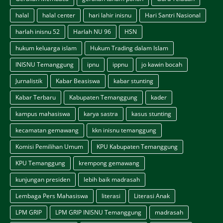
halal
halal center
hari lahir inisnu
Hari Santri Nasional
harlah inisnu 52
Harlah NU 96
HSN
hukum keluarga islam
Hukum Trading dalam Islam
INISNU Temanggung
ipnu
ippnu
jo kawin bocah
Jurnalistik
Kabar Beasiswa
kabar stunting
Kabar Terbaru
Kabupaten Temanggung
kader
kampus mahasiswa
karya sastra
kasus stunting
kecamatan gemawang
kkn inisnu temanggung
Komisi Pemilihan Umum
KPU Kabupaten Temanggung
KPU Temanggung
krempong gemawang
kunjungan presiden
lebih baik madrasah
Lembaga Pers Mahasiswa
literasi
Literasi Anak
LPM GRIP
LPM GRIP INISNU Temanggung
madrasah