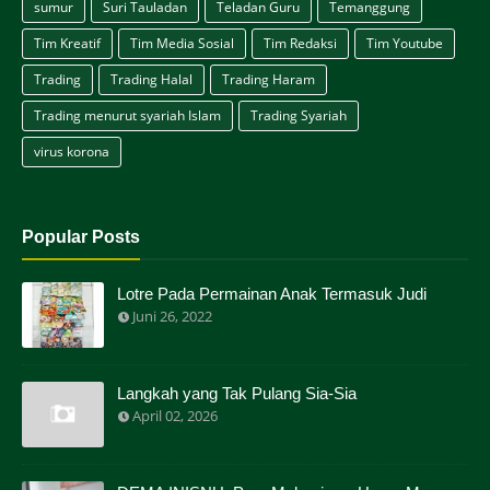
sumur
Suri Tauladan
Teladan Guru
Temanggung
Tim Kreatif
Tim Media Sosial
Tim Redaksi
Tim Youtube
Trading
Trading Halal
Trading Haram
Trading menurut syariah Islam
Trading Syariah
virus korona
Popular Posts
Lotre Pada Permainan Anak Termasuk Judi
Juni 26, 2022
Langkah yang Tak Pulang Sia-Sia
April 02, 2026