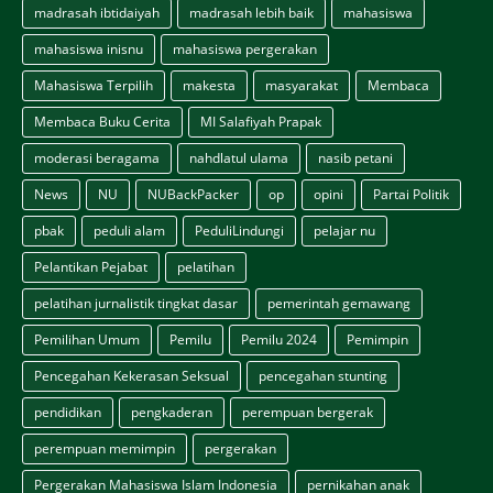
madrasah ibtidaiyah
madrasah lebih baik
mahasiswa
mahasiswa inisnu
mahasiswa pergerakan
Mahasiswa Terpilih
makesta
masyarakat
Membaca
Membaca Buku Cerita
MI Salafiyah Prapak
moderasi beragama
nahdlatul ulama
nasib petani
News
NU
NUBackPacker
op
opini
Partai Politik
pbak
peduli alam
PeduliLindungi
pelajar nu
Pelantikan Pejabat
pelatihan
pelatihan jurnalistik tingkat dasar
pemerintah gemawang
Pemilihan Umum
Pemilu
Pemilu 2024
Pemimpin
Pencegahan Kekerasan Seksual
pencegahan stunting
pendidikan
pengkaderan
perempuan bergerak
perempuan memimpin
pergerakan
Pergerakan Mahasiswa Islam Indonesia
pernikahan anak