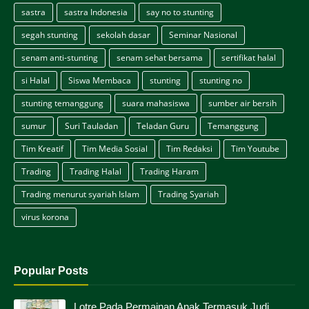
sastra
sastra Indonesia
say no to stunting
segah stunting
sekolah dasar
Seminar Nasional
senam anti-stunting
senam sehat bersama
sertifikat halal
si Halal
Siswa Membaca
stunting
stunting no
stunting temanggung
suara mahasiswa
sumber air bersih
sumur
Suri Tauladan
Teladan Guru
Temanggung
Tim Kreatif
Tim Media Sosial
Tim Redaksi
Tim Youtube
Trading
Trading Halal
Trading Haram
Trading menurut syariah Islam
Trading Syariah
virus korona
Popular Posts
Lotre Pada Permainan Anak Termasuk Judi