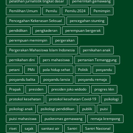
pelatihan jurnalistik tingkat dasar
pemerintah gemawang
Pemilihan Umum
Pemilu
Pemilu 2024
Pemimpin
Pencegahan Kekerasan Seksual
pencegahan stunting
pendidikan
pengkaderan
perempuan bergerak
perempuan memimpin
pergerakan
Pergerakan Mahasiswa Islam Indonesia
pernikahan anak
pernikahan dini
pers mahasiswa
pertanian Temanggung
petani
PMii
pola hidup sehat
Politik
posyandu
posyandu balita
posyandu lansia
posyandu remaja
Prapak
presiden
presiden joko widodo
progres kkn
protokol kesehatan
protokol kesehatan Covid-19
psikologi
psikologi anak
psikologi pendidikan
publik
puisi
puisi mahasiswa
puskesmas gemawang
remaja krempong
riset
sajak
sanitasi air
Santri
Santri Nasional