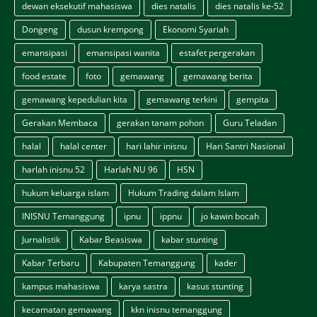
dewan eksekutif mahasiswa
dies natalis
dies natalis ke-52
Dongeng
dusun krempong
Ekonomi Syariah
emansipasi
emansipasi wanita
estafet pergerakan
food estate
foto
gemawang
gemawang berita
gemawang kepedulian kita
gemawang terkini
gempita
Gerakan Membaca
gerakan tanam pohon
Guru Teladan
halal
halal center
hari lahir inisnu
Hari Santri Nasional
harlah inisnu 52
Harlah NU 96
HSN
hukum keluarga islam
Hukum Trading dalam Islam
INISNU Temanggung
ipnu
ippnu
jo kawin bocah
Jurnalistik
Kabar Beasiswa
kabar stunting
Kabar Terbaru
Kabupaten Temanggung
kader
kampus mahasiswa
karya sastra
kasus stunting
kecamatan gemawang
kkn inisnu temanggung