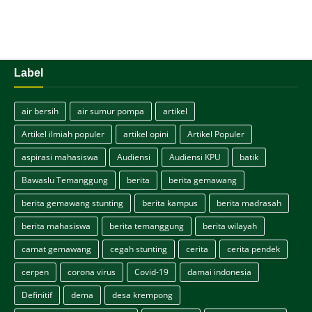
Label
air bersih
air sumur pompa
artikel
Artikel ilmiah populer
artikel opini
Artikel Populer
aspirasi mahasiswa
Audiensi
Audiensi KPU
batik
Bawaslu Temanggung
berita
berita gemawang
berita gemawang stunting
berita kampus
berita madrasah
berita mahasiswa
berita temanggung
berita wilayah
camat gemawang
cegah stunting
cerita
cerita pendek
cerpen
corona virus
Covid-19
damai indonesia
Definitif
dema
desa krempong