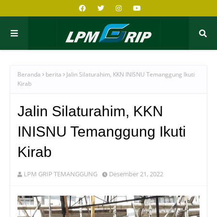
Beranda
berita
Jalin Silaturahim, KKN INISNU Temanggung Ikuti
Kirab
Jalin Silaturahim, KKN
INISNU Temanggung Ikuti
Kirab
LPM GRIP TEMANGGUNG
Desember 21, 2022