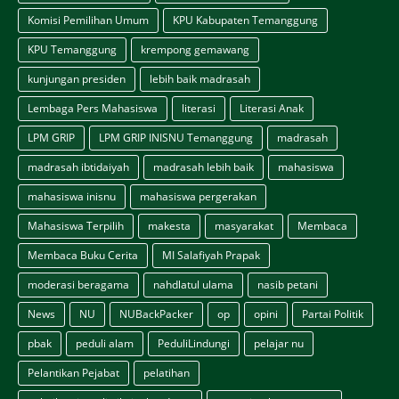
Komisi Pemilihan Umum
KPU Kabupaten Temanggung
KPU Temanggung
krempong gemawang
kunjungan presiden
lebih baik madrasah
Lembaga Pers Mahasiswa
literasi
Literasi Anak
LPM GRIP
LPM GRIP INISNU Temanggung
madrasah
madrasah ibtidaiyah
madrasah lebih baik
mahasiswa
mahasiswa inisnu
mahasiswa pergerakan
Mahasiswa Terpilih
makesta
masyarakat
Membaca
Membaca Buku Cerita
MI Salafiyah Prapak
moderasi beragama
nahdlatul ulama
nasib petani
News
NU
NUBackPacker
op
opini
Partai Politik
pbak
peduli alam
PeduliLindungi
pelajar nu
Pelantikan Pejabat
pelatihan