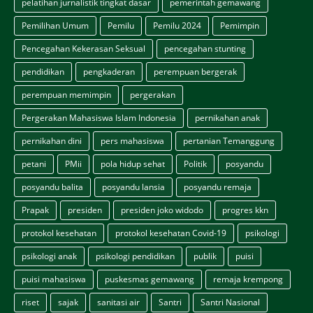
pelatihan jurnalistik tingkat dasar
pemerintah gemawang
Pemilihan Umum
Pemilu
Pemilu 2024
Pemimpin
Pencegahan Kekerasan Seksual
pencegahan stunting
pendidikan
pengkaderan
perempuan bergerak
perempuan memimpin
pergerakan
Pergerakan Mahasiswa Islam Indonesia
pernikahan anak
pernikahan dini
pers mahasiswa
pertanian Temanggung
petani
PMii
pola hidup sehat
Politik
posyandu
posyandu balita
posyandu lansia
posyandu remaja
Prapak
presiden
presiden joko widodo
progres kkn
protokol kesehatan
protokol kesehatan Covid-19
psikologi
psikologi anak
psikologi pendidikan
publik
puisi
puisi mahasiswa
puskesmas gemawang
remaja krempong
riset
sajak
sanitasi air
Santri
Santri Nasional