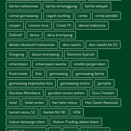
berita mahasiswa
berita temanggung
berita wilayah
camat gemawang
cegah stunting
cerita
cerita pendek
cerpen
corona virus
Covid-19
damai indonesia
Definitif
dema
desa krempong
dewan eksekutif mahasiswa
dies natalis
dies natalis ke-52
Dongeng
dusun krempong
Ekonomi Syariah
emansipasi
emansipasi wanita
estafet pergerakan
food estate
foto
gemawang
gemawang berita
gemawang kepedulian kita
gemawang terkini
gempita
Gerakan Membaca
gerakan tanam pohon
Guru Teladan
halal
halal center
hari lahir inisnu
Hari Santri Nasional
harlah inisnu 52
Harlah NU 96
HSN
hukum keluarga islam
Hukum Trading dalam Islam