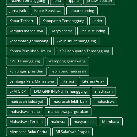
INISNU Temanggung
ipnu
ippnu
jo kawin bocah
Jurnalistik
Kabar Beasiswa
kabar stunting
Kabar Terbaru
Kabupaten Temanggung
kader
kampus mahasiswa
karya sastra
kasus stunting
kecamatan gemawang
kkn inisnu temanggung
Komisi Pemilihan Umum
KPU Kabupaten Temanggung
KPU Temanggung
krempong gemawang
kunjungan presiden
lebih baik madrasah
Lembaga Pers Mahasiswa
literasi
Literasi Anak
LPM GRIP
LPM GRIP INISNU Temanggung
madrasah
madrasah ibtidaiyah
madrasah lebih baik
mahasiswa
mahasiswa inisnu
mahasiswa pergerakan
Mahasiswa Terpilih
makesta
masyarakat
Membaca
Membaca Buku Cerita
MI Salafiyah Prapak