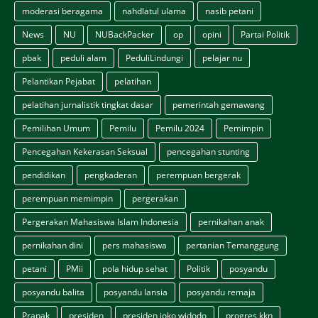
moderasi beragama
nahdlatul ulama
nasib petani
News
NU
NUBackPacker
op
opini
Partai Politik
pbak
peduli alam
PeduliLindungi
pelajar nu
Pelantikan Pejabat
pelatihan
pelatihan jurnalistik tingkat dasar
pemerintah gemawang
Pemilihan Umum
Pemilu
Pemilu 2024
Pemimpin
Pencegahan Kekerasan Seksual
pencegahan stunting
pendidikan
pengkaderan
perempuan bergerak
perempuan memimpin
pergerakan
Pergerakan Mahasiswa Islam Indonesia
pernikahan anak
pernikahan dini
pers mahasiswa
pertanian Temanggung
petani
PMii
pola hidup sehat
Politik
posyandu
posyandu balita
posyandu lansia
posyandu remaja
Prapak
presiden
presiden joko widodo
progres kkn