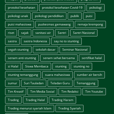
protokol kesehatan
protokol kesehatan Covid-19
psikologi
psikologi anak
psikologi pendidikan
publik
puisi
puisi mahasiswa
puskesmas gemawang
remaja krempong
riset
sajak
sanitasi air
Santri
Santri Nasional
sastra
sastra Indonesia
say no to stunting
segah stunting
sekolah dasar
Seminar Nasional
senam anti-stunting
senam sehat bersama
sertifikat halal
si Halal
Siswa Membaca
stunting
stunting no
stunting temanggung
suara mahasiswa
sumber air bersih
sumur
Suri Tauladan
Teladan Guru
Temanggung
Tim Kreatif
Tim Media Sosial
Tim Redaksi
Tim Youtube
Trading
Trading Halal
Trading Haram
Trading menurut syariah Islam
Trading Syariah