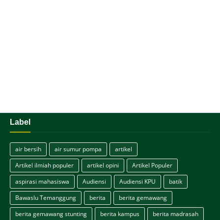
Label
air bersih
air sumur pompa
artikel
Artikel ilmiah populer
artikel opini
Artikel Populer
aspirasi mahasiswa
Audiensi
Audiensi KPU
batik
Bawaslu Temanggung
berita
berita gemawang
berita gemawang stunting
berita kampus
berita madrasah