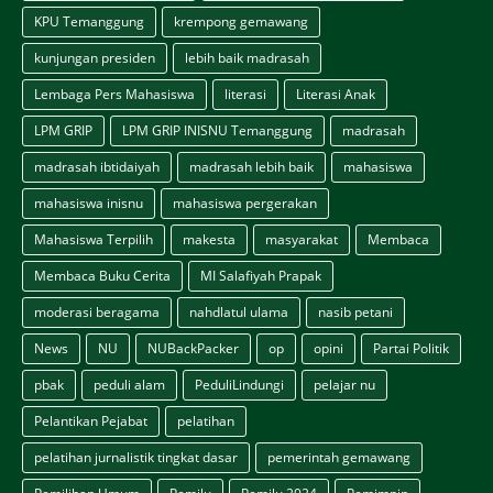
KPU Temanggung
krempong gemawang
kunjungan presiden
lebih baik madrasah
Lembaga Pers Mahasiswa
literasi
Literasi Anak
LPM GRIP
LPM GRIP INISNU Temanggung
madrasah
madrasah ibtidaiyah
madrasah lebih baik
mahasiswa
mahasiswa inisnu
mahasiswa pergerakan
Mahasiswa Terpilih
makesta
masyarakat
Membaca
Membaca Buku Cerita
MI Salafiyah Prapak
moderasi beragama
nahdlatul ulama
nasib petani
News
NU
NUBackPacker
op
opini
Partai Politik
pbak
peduli alam
PeduliLindungi
pelajar nu
Pelantikan Pejabat
pelatihan
pelatihan jurnalistik tingkat dasar
pemerintah gemawang