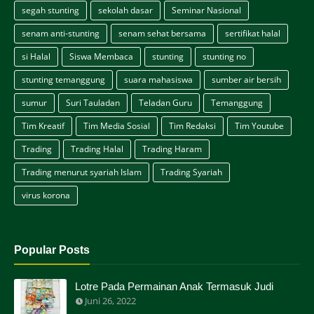
segah stunting
sekolah dasar
Seminar Nasional
senam anti-stunting
senam sehat bersama
sertifikat halal
si Halal
Siswa Membaca
stunting
stunting no
stunting temanggung
suara mahasiswa
sumber air bersih
sumur
Suri Tauladan
Teladan Guru
Temanggung
Tim Kreatif
Tim Media Sosial
Tim Redaksi
Tim Youtube
Trading
Trading Halal
Trading Haram
Trading menurut syariah Islam
Trading Syariah
virus korona
Popular Posts
Lotre Pada Permainan Anak Termasuk Judi
Juni 26, 2022