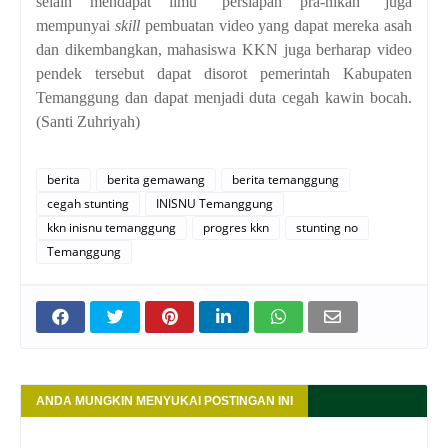
selain mendapat ilmu “persiapan pra-nikah” juga
mempunyai
skill
pembuatan video yang dapat mereka asah
dan dikembangkan, mahasiswa KKN juga berharap video
pendek tersebut dapat disorot pemerintah Kabupaten
Temanggung dan dapat menjadi duta cegah kawin bocah.
(Santi Zuhriyah)
berita
berita gemawang
berita temanggung
cegah stunting
INISNU Temanggung
kkn inisnu temanggung
progres kkn
stunting no
Temanggung
ANDA MUNGKIN MENYUKAI POSTINGAN INI