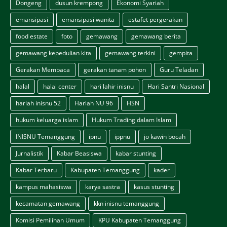
Dongeng
dusun krempong
Ekonomi Syariah
emansipasi
emansipasi wanita
estafet pergerakan
food estate
foto
gemawang
gemawang berita
gemawang kepedulian kita
gemawang terkini
gempita
Gerakan Membaca
gerakan tanam pohon
Guru Teladan
halal
halal center
hari lahir inisnu
Hari Santri Nasional
harlah inisnu 52
Harlah NU 96
HSN
hukum keluarga islam
Hukum Trading dalam Islam
INISNU Temanggung
ipnu
ippnu
jo kawin bocah
Jurnalistik
Kabar Beasiswa
kabar stunting
Kabar Terbaru
Kabupaten Temanggung
kader
kampus mahasiswa
karya sastra
kasus stunting
kecamatan gemawang
kkn inisnu temanggung
Komisi Pemilihan Umum
KPU Kabupaten Temanggung