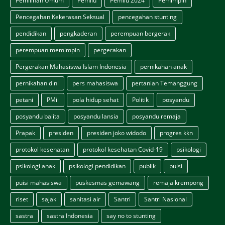
Pemilihan Umum
Pemilu
Pemilu 2024
Pemimpin
Pencegahan Kekerasan Seksual
pencegahan stunting
pendidikan
pengkaderan
perempuan bergerak
perempuan memimpin
pergerakan
Pergerakan Mahasiswa Islam Indonesia
pernikahan anak
pernikahan dini
pers mahasiswa
pertanian Temanggung
petani
PMii
pola hidup sehat
Politik
posyandu
posyandu balita
posyandu lansia
posyandu remaja
Prapak
presiden
presiden joko widodo
progres kkn
protokol kesehatan
protokol kesehatan Covid-19
psikologi
psikologi anak
psikologi pendidikan
publik
puisi
puisi mahasiswa
puskesmas gemawang
remaja krempong
riset
sajak
sanitasi air
Santri
Santri Nasional
sastra
sastra Indonesia
say no to stunting