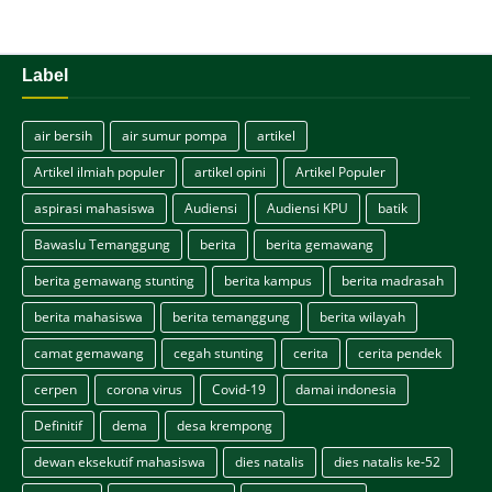
Label
air bersih
air sumur pompa
artikel
Artikel ilmiah populer
artikel opini
Artikel Populer
aspirasi mahasiswa
Audiensi
Audiensi KPU
batik
Bawaslu Temanggung
berita
berita gemawang
berita gemawang stunting
berita kampus
berita madrasah
berita mahasiswa
berita temanggung
berita wilayah
camat gemawang
cegah stunting
cerita
cerita pendek
cerpen
corona virus
Covid-19
damai indonesia
Definitif
dema
desa krempong
dewan eksekutif mahasiswa
dies natalis
dies natalis ke-52