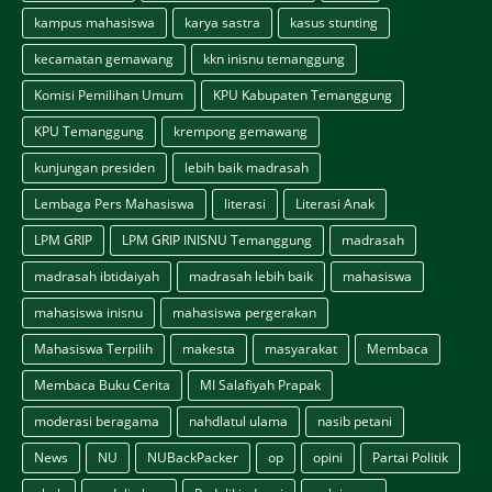
kampus mahasiswa
karya sastra
kasus stunting
kecamatan gemawang
kkn inisnu temanggung
Komisi Pemilihan Umum
KPU Kabupaten Temanggung
KPU Temanggung
krempong gemawang
kunjungan presiden
lebih baik madrasah
Lembaga Pers Mahasiswa
literasi
Literasi Anak
LPM GRIP
LPM GRIP INISNU Temanggung
madrasah
madrasah ibtidaiyah
madrasah lebih baik
mahasiswa
mahasiswa inisnu
mahasiswa pergerakan
Mahasiswa Terpilih
makesta
masyarakat
Membaca
Membaca Buku Cerita
MI Salafiyah Prapak
moderasi beragama
nahdlatul ulama
nasib petani
News
NU
NUBackPacker
op
opini
Partai Politik