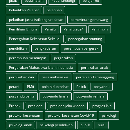
pbak
peduli alam
PeduliLindungi
pelajar nu
Pelantikan Pejabat
pelatihan
pelatihan jurnalistik tingkat dasar
pemerintah gemawang
Pemilihan Umum
Pemilu
Pemilu 2024
Pemimpin
Pencegahan Kekerasan Seksual
pencegahan stunting
pendidikan
pengkaderan
perempuan bergerak
perempuan memimpin
pergerakan
Pergerakan Mahasiswa Islam Indonesia
pernikahan anak
pernikahan dini
pers mahasiswa
pertanian Temanggung
petani
PMii
pola hidup sehat
Politik
posyandu
posyandu balita
posyandu lansia
posyandu remaja
Prapak
presiden
presiden joko widodo
progres kkn
protokol kesehatan
protokol kesehatan Covid-19
psikologi
psikologi anak
psikologi pendidikan
publik
puisi