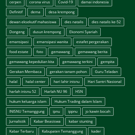
cerpen
corona virus
Covid-19
damai indonesia
Definitif
dema
desa krempong
dewan eksekutif mahasiswa
dies natalis
dies natalis ke-52
Dongeng
dusun krempong
Ekonomi Syariah
emansipasi
emansipasi wanita
estafet pergerakan
food estate
foto
gemawang
gemawang berita
gemawang kepedulian kita
gemawang terkini
gempita
Gerakan Membaca
gerakan tanam pohon
Guru Teladan
halal
halal center
hari lahir inisnu
Hari Santri Nasional
harlah inisnu 52
Harlah NU 96
HSN
hukum keluarga islam
Hukum Trading dalam Islam
INISNU Temanggung
ipnu
ippnu
jo kawin bocah
Jurnalistik
Kabar Beasiswa
kabar stunting
Kabar Terbaru
Kabupaten Temanggung
kader