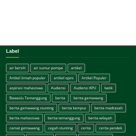
Label
air bersih
air sumur pompa
artikel
Artikel ilmiah populer
artikel opini
Artikel Populer
aspirasi mahasiswa
Audiensi
Audiensi KPU
batik
Bawaslu Temanggung
berita
berita gemawang
berita gemawang stunting
berita kampus
berita madrasah
berita mahasiswa
berita temanggung
berita wilayah
camat gemawang
cegah stunting
cerita
cerita pendek