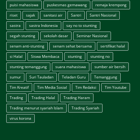
puisi mahasiswa
puskesmas gemawang
remaja krempong
riset
sajak
sanitasi air
Santri
Santri Nasional
sastra
sastra Indonesia
say no to stunting
segah stunting
sekolah dasar
Seminar Nasional
senam anti-stunting
senam sehat bersama
sertifikat halal
si Halal
Siswa Membaca
stunting
stunting no
stunting temanggung
suara mahasiswa
sumber air bersih
sumur
Suri Tauladan
Teladan Guru
Temanggung
Tim Kreatif
Tim Media Sosial
Tim Redaksi
Tim Youtube
Trading
Trading Halal
Trading Haram
Trading menurut syariah Islam
Trading Syariah
virus korona