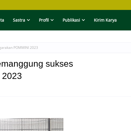
ita
Sastra
Profil
Publikasi
Kirim Karya
garakan POMMINI 2023
emanggung sukses
 2023