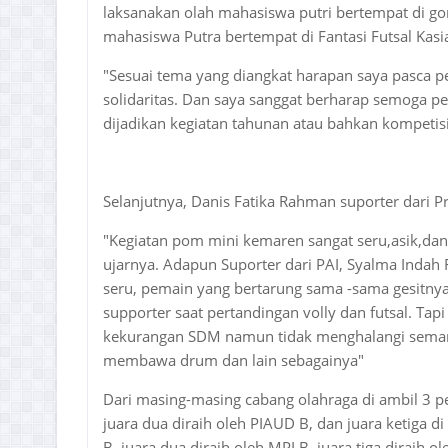
laksanakan olah mahasiswa putri bertempat di gor
mahasiswa Putra bertempat di Fantasi Futsal Kas
"Sesuai tema yang diangkat harapan saya pasca pe
solidaritas. Dan saya sanggat berharap semoga pe
dijadikan kegiatan tahunan atau bahkan kompetisi 
Selanjutnya, Danis Fatika Rahman suporter dari P
"Kegiatan pom mini kemaren sangat seru,asik,dan b
ujarnya. Adapun Suporter dari PAI, Syalma Indah F
seru, pemain yang bertarung sama -sama gesitnya
supporter saat pertandingan volly dan futsal. Tap
kekurangan SDM namun tidak menghalangi seman
membawa drum dan lain sebagainya"
Dari masing-masing cabang olahraga di ambil 3 pe
juara dua diraih oleh PIAUD B, dan juara ketiga di
B, juara dua diraih oleh MPI B, juara tiga diraih ol