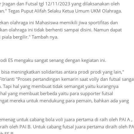
 Jragan dan Futsal tgl 12/11/2023 yang dilaksanakan oleh
ian." Tegas Puput Alifah Selaku Ketua Umum UKM Olahraga.
kan olahraga ini Mahasiswa memikili jiwa sportifitas dan
kan olahraga ini tidak berhenti sampai disini. Namun dapat
piala bergilir." Tambah nya.
rodi ES mengaku sangat senang dengan kegiatan ini.
isa meningkatkan solidaritas antara prodi prodi yang lain,"
itrianti "Proses pertandingan kemarin saat volly dan futsal sanga
. Tapi hal yang membuat tidak semangat yaitu kurangnya
i hal yang membuat berbeda yaitu para supporter futsal
gat mereka untuk mendukung para pemain, bahkan ada yang
menag untuk cabang bola voli juara pertama di raih oleh PAI A ,
 raih oleh PAI B. Untuk cabang futsal juara pertama diraih oleh PA
eh ES B.