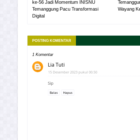
ke-56 Jadi Momentum INISNU
Temanggun
Temanggung Pacu Transformasi
Wayang Ke
Digital
POSTING KOMENTAR
1 Komentar
Lia Tuti
15 Desember 2023 pukul 00.50
Sip
Balas
Hapus