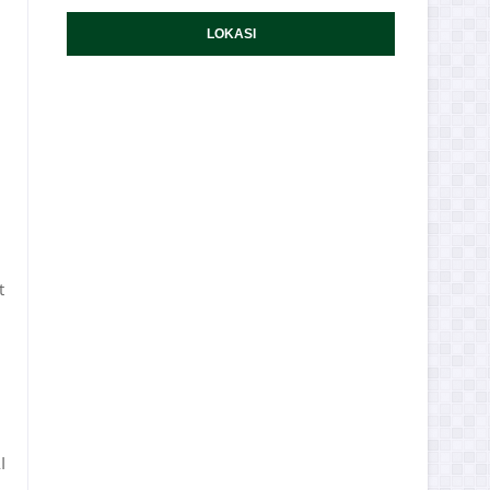
LOKASI
t
I