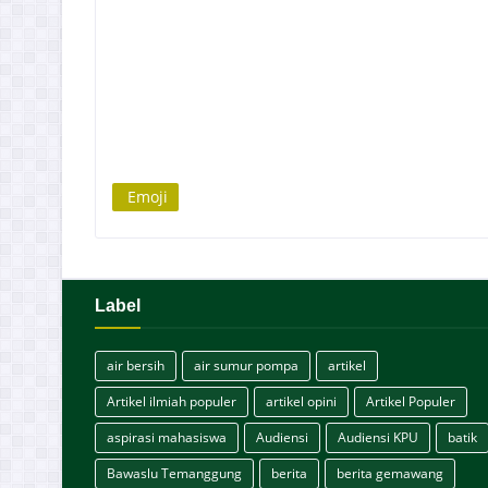
Emoji
Label
air bersih
air sumur pompa
artikel
Artikel ilmiah populer
artikel opini
Artikel Populer
aspirasi mahasiswa
Audiensi
Audiensi KPU
batik
Bawaslu Temanggung
berita
berita gemawang