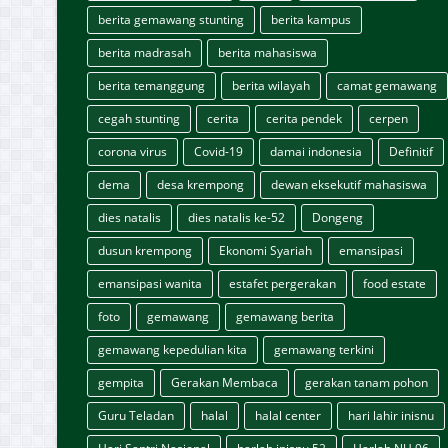
berita gemawang stunting
berita kampus
berita madrasah
berita mahasiswa
berita temanggung
berita wilayah
camat gemawang
cegah stunting
cerita
cerita pendek
cerpen
corona virus
Covid-19
damai indonesia
Definitif
dema
desa krempong
dewan eksekutif mahasiswa
dies natalis
dies natalis ke-52
Dongeng
dusun krempong
Ekonomi Syariah
emansipasi
emansipasi wanita
estafet pergerakan
food estate
foto
gemawang
gemawang berita
gemawang kepedulian kita
gemawang terkini
gempita
Gerakan Membaca
gerakan tanam pohon
Guru Teladan
halal
halal center
hari lahir inisnu