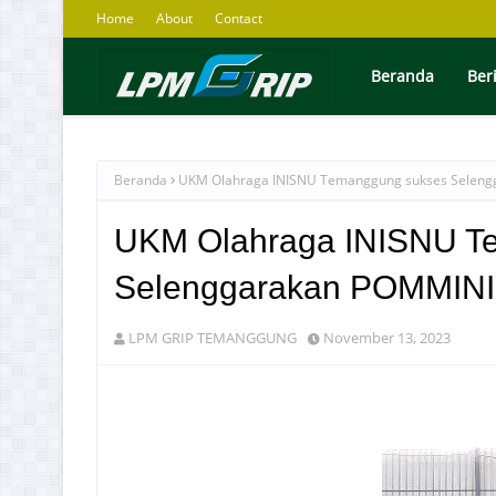
Home
About
Contact
Beranda
Ber
Beranda
UKM Olahraga INISNU Temanggung sukses Seleng
UKM Olahraga INISNU T
Selenggarakan POMMINI
LPM GRIP TEMANGGUNG
November 13, 2023