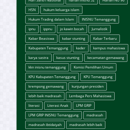
Hari Santri Nasional
harlah inisnu 52
Harlah NU 96
HSN
hukum keluarga islam
Hukum Trading dalam Islam
INISNU Temanggung
ipnu
ippnu
jo kawin bocah
Jurnalistik
Kabar Beasiswa
kabar stunting
Kabar Terbaru
Kabupaten Temanggung
kader
kampus mahasiswa
karya sastra
kasus stunting
kecamatan gemawang
kkn inisnu temanggung
Komisi Pemilihan Umum
KPU Kabupaten Temanggung
KPU Temanggung
krempong gemawang
kunjungan presiden
lebih baik madrasah
Lembaga Pers Mahasiswa
literasi
Literasi Anak
LPM GRIP
LPM GRIP INISNU Temanggung
madrasah
madrasah ibtidaiyah
madrasah lebih baik