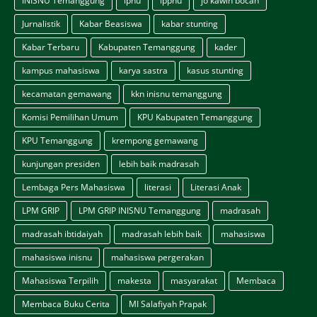
INISNU Temanggung
ipnu
ippnu
jo kawin bocah
Jurnalistik
Kabar Beasiswa
kabar stunting
Kabar Terbaru
Kabupaten Temanggung
kader
kampus mahasiswa
karya sastra
kasus stunting
kecamatan gemawang
kkn inisnu temanggung
Komisi Pemilihan Umum
KPU Kabupaten Temanggung
KPU Temanggung
krempong gemawang
kunjungan presiden
lebih baik madrasah
Lembaga Pers Mahasiswa
literasi
Literasi Anak
LPM GRIP
LPM GRIP INISNU Temanggung
madrasah
madrasah ibtidaiyah
madrasah lebih baik
mahasiswa
mahasiswa inisnu
mahasiswa pergerakan
Mahasiswa Terpilih
makesta
masyarakat
Membaca
Membaca Buku Cerita
MI Salafiyah Prapak