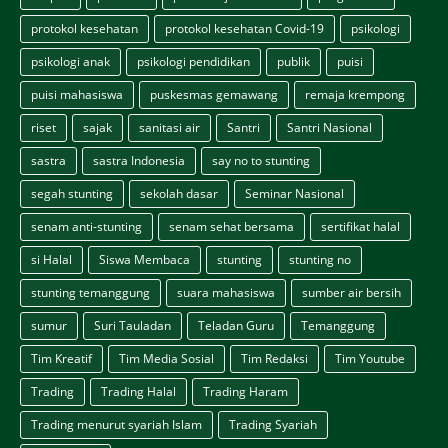
protokol kesehatan
protokol kesehatan Covid-19
psikologi
psikologi anak
psikologi pendidikan
publik
puisi
puisi mahasiswa
puskesmas gemawang
remaja krempong
riset
sajak
sanitasi air
Santri
Santri Nasional
sastra
sastra Indonesia
say no to stunting
segah stunting
sekolah dasar
Seminar Nasional
senam anti-stunting
senam sehat bersama
sertifikat halal
si Halal
Siswa Membaca
stunting
stunting no
stunting temanggung
suara mahasiswa
sumber air bersih
sumur
Suri Tauladan
Teladan Guru
Temanggung
Tim Kreatif
Tim Media Sosial
Tim Redaksi
Tim Youtube
Trading
Trading Halal
Trading Haram
Trading menurut syariah Islam
Trading Syariah