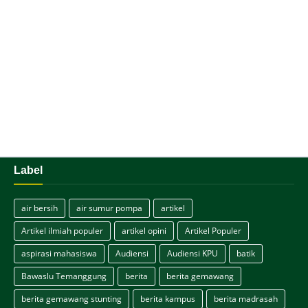
Label
air bersih
air sumur pompa
artikel
Artikel ilmiah populer
artikel opini
Artikel Populer
aspirasi mahasiswa
Audiensi
Audiensi KPU
batik
Bawaslu Temanggung
berita
berita gemawang
berita gemawang stunting
berita kampus
berita madrasah