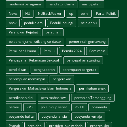
moderasi beragama
nahdlatul ulama
nasib petani
News
NU
NUBackPacker
op
opini
Partai Politik
pbak
peduli alam
PeduliLindungi
pelajar nu
Pelantikan Pejabat
pelatihan
pelatihan jurnalistik tingkat dasar
pemerintah gemawang
Pemilihan Umum
Pemilu
Pemilu 2024
Pemimpin
Pencegahan Kekerasan Seksual
pencegahan stunting
pendidikan
pengkaderan
perempuan bergerak
perempuan memimpin
pergerakan
Pergerakan Mahasiswa Islam Indonesia
pernikahan anak
pernikahan dini
pers mahasiswa
pertanian Temanggung
petani
PMii
pola hidup sehat
Politik
posyandu
posyandu balita
posyandu lansia
posyandu remaja
Prapak
presiden
presiden joko widodo
progres kkn