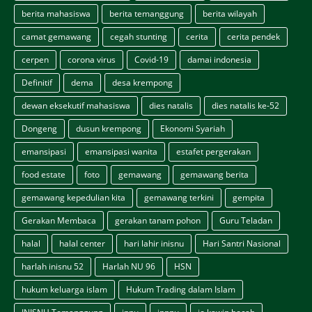
berita mahasiswa
berita temanggung
berita wilayah
camat gemawang
cegah stunting
cerita
cerita pendek
cerpen
corona virus
Covid-19
damai indonesia
Definitif
dema
desa krempong
dewan eksekutif mahasiswa
dies natalis
dies natalis ke-52
Dongeng
dusun krempong
Ekonomi Syariah
emansipasi
emansipasi wanita
estafet pergerakan
food estate
foto
gemawang
gemawang berita
gemawang kepedulian kita
gemawang terkini
gempita
Gerakan Membaca
gerakan tanam pohon
Guru Teladan
halal
halal center
hari lahir inisnu
Hari Santri Nasional
harlah inisnu 52
Harlah NU 96
HSN
hukum keluarga islam
Hukum Trading dalam Islam