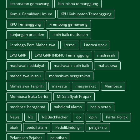
kecamatan gemawang
kkn inisnu temanggung
Komisi Pemilihan Umum
KPU Kabupaten Temanggung
KPU Temanggung
krempong gemawang
kunjungan presiden
lebih baik madrasah
Lembaga Pers Mahasiswa
literasi
Literasi Anak
LPM GRIP
LPM GRIP INISNU Temanggung
madrasah
madrasah ibtidaiyah
madrasah lebih baik
mahasiswa
mahasiswa inisnu
mahasiswa pergerakan
Mahasiswa Terpilih
makesta
masyarakat
Membaca
Membaca Buku Cerita
MI Salafiyah Prapak
moderasi beragama
nahdlatul ulama
nasib petani
News
NU
NUBackPacker
op
opini
Partai Politik
pbak
peduli alam
PeduliLindungi
pelajar nu
Pelantikan Pejabat
pelatihan