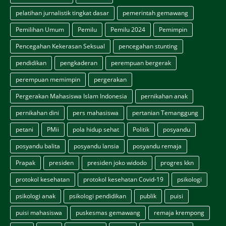
pelatihan jurnalistik tingkat dasar
pemerintah gemawang
Pemilihan Umum
Pemilu
Pemilu 2024
Pemimpin
Pencegahan Kekerasan Seksual
pencegahan stunting
pendidikan
pengkaderan
perempuan bergerak
perempuan memimpin
pergerakan
Pergerakan Mahasiswa Islam Indonesia
pernikahan anak
pernikahan dini
pers mahasiswa
pertanian Temanggung
petani
PMii
pola hidup sehat
Politik
posyandu
posyandu balita
posyandu lansia
posyandu remaja
Prapak
presiden
presiden joko widodo
progres kkn
protokol kesehatan
protokol kesehatan Covid-19
psikologi
psikologi anak
psikologi pendidikan
publik
puisi
puisi mahasiswa
puskesmas gemawang
remaja krempong