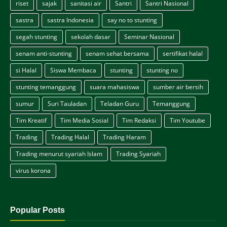
riset
sajak
sanitasi air
Santri
Santri Nasional
sastra
sastra Indonesia
say no to stunting
segah stunting
sekolah dasar
Seminar Nasional
senam anti-stunting
senam sehat bersama
sertifikat halal
si Halal
Siswa Membaca
stunting
stunting no
stunting temanggung
suara mahasiswa
sumber air bersih
sumur
Suri Tauladan
Teladan Guru
Temanggung
Tim Kreatif
Tim Media Sosial
Tim Redaksi
Tim Youtube
Trading
Trading Halal
Trading Haram
Trading menurut syariah Islam
Trading Syariah
virus korona
Popular Posts