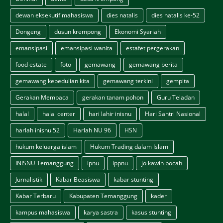
dewan eksekutif mahasiswa
dies natalis
dies natalis ke-52
Dongeng
dusun krempong
Ekonomi Syariah
emansipasi
emansipasi wanita
estafet pergerakan
food estate
foto
gemawang
gemawang berita
gemawang kepedulian kita
gemawang terkini
gempita
Gerakan Membaca
gerakan tanam pohon
Guru Teladan
halal
halal center
hari lahir inisnu
Hari Santri Nasional
harlah inisnu 52
Harlah NU 96
HSN
hukum keluarga islam
Hukum Trading dalam Islam
INISNU Temanggung
ipnu
ippnu
jo kawin bocah
Jurnalistik
Kabar Beasiswa
kabar stunting
Kabar Terbaru
Kabupaten Temanggung
kader
kampus mahasiswa
karya sastra
kasus stunting