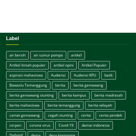
Label
air bersih
air sumur pompa
artikel
Artikel ilmiah populer
artikel opini
Artikel Populer
aspirasi mahasiswa
Audiensi
Audiensi KPU
batik
Bawaslu Temanggung
berita
berita gemawang
berita gemawang stunting
berita kampus
berita madrasah
berita mahasiswa
berita temanggung
berita wilayah
camat gemawang
cegah stunting
cerita
cerita pendek
cerpen
corona virus
Covid-19
damai indonesia
Definitif
dema
desa krempong