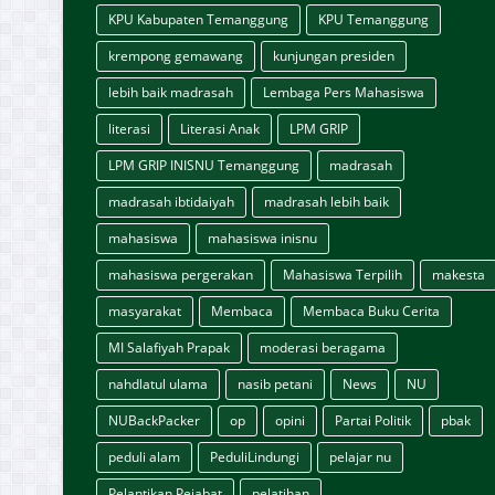
KPU Kabupaten Temanggung
KPU Temanggung
krempong gemawang
kunjungan presiden
lebih baik madrasah
Lembaga Pers Mahasiswa
literasi
Literasi Anak
LPM GRIP
LPM GRIP INISNU Temanggung
madrasah
madrasah ibtidaiyah
madrasah lebih baik
mahasiswa
mahasiswa inisnu
mahasiswa pergerakan
Mahasiswa Terpilih
makesta
masyarakat
Membaca
Membaca Buku Cerita
MI Salafiyah Prapak
moderasi beragama
nahdlatul ulama
nasib petani
News
NU
NUBackPacker
op
opini
Partai Politik
pbak
peduli alam
PeduliLindungi
pelajar nu
Pelantikan Pejabat
pelatihan