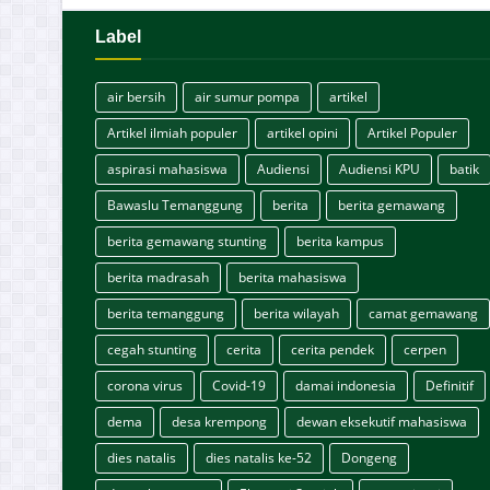
Label
air bersih
air sumur pompa
artikel
Artikel ilmiah populer
artikel opini
Artikel Populer
aspirasi mahasiswa
Audiensi
Audiensi KPU
batik
Bawaslu Temanggung
berita
berita gemawang
berita gemawang stunting
berita kampus
berita madrasah
berita mahasiswa
berita temanggung
berita wilayah
camat gemawang
cegah stunting
cerita
cerita pendek
cerpen
corona virus
Covid-19
damai indonesia
Definitif
dema
desa krempong
dewan eksekutif mahasiswa
dies natalis
dies natalis ke-52
Dongeng