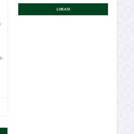
LOKASI
r
s.