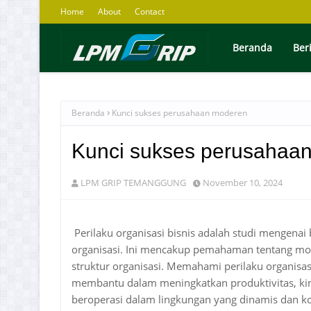
Home
About
Contact
Beranda
Ber
Beranda
Kunci sukses perusahaan moderen
Kunci sukses perusahaa
LPM GRIP TEMANGGUNG
November 10, 2024
Perilaku organisasi bisnis adalah studi mengena
organisasi. Ini mencakup pemahaman tentang mot
struktur organisasi. Memahami perilaku organisas
membantu dalam meningkatkan produktivitas, ki
beroperasi dalam lingkungan yang dinamis dan k