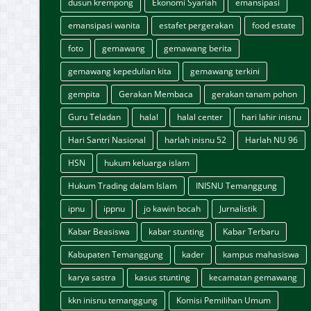
dusun krempong
Ekonomi Syariah
emansipasi
emansipasi wanita
estafet pergerakan
food estate
foto
gemawang
gemawang berita
gemawang kepedulian kita
gemawang terkini
gempita
Gerakan Membaca
gerakan tanam pohon
Guru Teladan
halal
halal center
hari lahir inisnu
Hari Santri Nasional
harlah inisnu 52
Harlah NU 96
HSN
hukum keluarga islam
Hukum Trading dalam Islam
INISNU Temanggung
ipnu
ippnu
jo kawin bocah
Jurnalistik
Kabar Beasiswa
kabar stunting
Kabar Terbaru
Kabupaten Temanggung
kader
kampus mahasiswa
karya sastra
kasus stunting
kecamatan gemawang
kkn inisnu temanggung
Komisi Pemilihan Umum