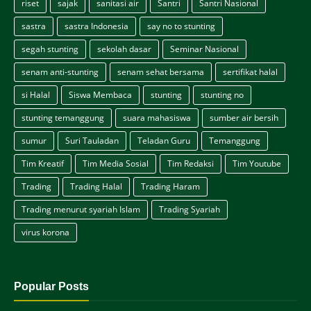
riset
sajak
sanitasi air
Santri
Santri Nasional
sastra
sastra Indonesia
say no to stunting
segah stunting
sekolah dasar
Seminar Nasional
senam anti-stunting
senam sehat bersama
sertifikat halal
si Halal
Siswa Membaca
stunting
stunting no
stunting temanggung
suara mahasiswa
sumber air bersih
sumur
Suri Tauladan
Teladan Guru
Temanggung
Tim Kreatif
Tim Media Sosial
Tim Redaksi
Tim Youtube
Trading
Trading Halal
Trading Haram
Trading menurut syariah Islam
Trading Syariah
virus korona
Popular Posts