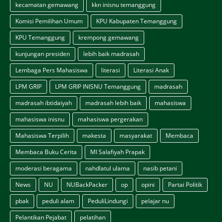
kecamatan gemawang
kkn inisnu temanggung
Komisi Pemilihan Umum
KPU Kabupaten Temanggung
KPU Temanggung
krempong gemawang
kunjungan presiden
lebih baik madrasah
Lembaga Pers Mahasiswa
literasi
Literasi Anak
LPM GRIP
LPM GRIP INISNU Temanggung
madrasah
madrasah ibtidaiyah
madrasah lebih baik
mahasiswa
mahasiswa inisnu
mahasiswa pergerakan
Mahasiswa Terpilih
makesta
masyarakat
Membaca
Membaca Buku Cerita
MI Salafiyah Prapak
moderasi beragama
nahdlatul ulama
nasib petani
News
NU
NUBackPacker
op
opini
Partai Politik
pbak
peduli alam
PeduliLindungi
pelajar nu
Pelantikan Pejabat
pelatihan