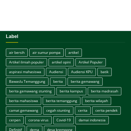
Label
air bersih
air sumur pompa
artikel
Artikel ilmiah populer
artikel opini
Artikel Populer
aspirasi mahasiswa
Audiensi
Audiensi KPU
batik
Bawaslu Temanggung
berita
berita gemawang
berita gemawang stunting
berita kampus
berita madrasah
berita mahasiswa
berita temanggung
berita wilayah
camat gemawang
cegah stunting
cerita
cerita pendek
cerpen
corona virus
Covid-19
damai indonesia
Definitif
dema
desa krempong