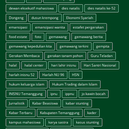
dewan eksekutif mahasiswa
dies natalis
dies natalis ke-52
Dongeng
dusun krempong
Ekonomi Syariah
emansipasi
emansipasi wanita
estafet pergerakan
food estate
foto
gemawang
gemawang berita
gemawang kepedulian kita
gemawang terkini
gempita
Gerakan Membaca
gerakan tanam pohon
Guru Teladan
halal
halal center
hari lahir inisnu
Hari Santri Nasional
harlah inisnu 52
Harlah NU 96
HSN
hukum keluarga islam
Hukum Trading dalam Islam
INISNU Temanggung
ipnu
ippnu
jo kawin bocah
Jurnalistik
Kabar Beasiswa
kabar stunting
Kabar Terbaru
Kabupaten Temanggung
kader
kampus mahasiswa
karya sastra
kasus stunting