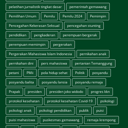
pelatihan jurnalistik tingkat dasar
pemerintah gemawang
Pemilihan Umum
Pemilu
Pemilu 2024
Pemimpin
Pencegahan Kekerasan Seksual
pencegahan stunting
pendidikan
pengkaderan
perempuan bergerak
perempuan memimpin
pergerakan
Pergerakan Mahasiswa Islam Indonesia
pernikahan anak
pernikahan dini
pers mahasiswa
pertanian Temanggung
petani
PMii
pola hidup sehat
Politik
posyandu
posyandu balita
posyandu lansia
posyandu remaja
Prapak
presiden
presiden joko widodo
progres kkn
protokol kesehatan
protokol kesehatan Covid-19
psikologi
psikologi anak
psikologi pendidikan
publik
puisi
puisi mahasiswa
puskesmas gemawang
remaja krempong