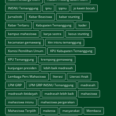
INISNU Temanggung
ipnu
ippnu
jo kawin bocah
Jurnalistik
Kabar Beasiswa
kabar stunting
Kabar Terbaru
Kabupaten Temanggung
kader
kampus mahasiswa
karya sastra
kasus stunting
kecamatan gemawang
kkn inisnu temanggung
Komisi Pemilihan Umum
KPU Kabupaten Temanggung
KPU Temanggung
krempong gemawang
kunjungan presiden
lebih baik madrasah
Lembaga Pers Mahasiswa
literasi
Literasi Anak
LPM GRIP
LPM GRIP INISNU Temanggung
madrasah
madrasah ibtidaiyah
madrasah lebih baik
mahasiswa
mahasiswa inisnu
mahasiswa pergerakan
Mahasiswa Terpilih
makesta
masyarakat
Membaca