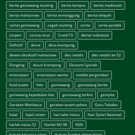
berita gemawang stunting
berita kampus
berita madrasah
berita mahasiswa
berita temanggung
berita wilayah
camat gemawang
cegah stunting
cerita
cerita pendek
cerpen
corona virus
Covid-19
damai indonesia
Definitif
dema
desa krempong
dewan eksekutif mahasiswa
dies natalis
dies natalis ke-52
Dongeng
dusun krempong
Ekonomi Syariah
emansipasi
emansipasi wanita
estafet pergerakan
food estate
foto
gemawang
gemawang berita
gemawang kepedulian kita
gemawang terkini
gempita
Gerakan Membaca
gerakan tanam pohon
Guru Teladan
halal
halal center
hari lahir inisnu
Hari Santri Nasional
harlah inisnu 52
Harlah NU 96
HSN
hukum keluarga islam
Hukum Trading dalam Islam