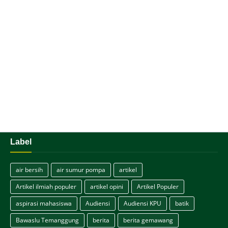
Label
air bersih
air sumur pompa
artikel
Artikel ilmiah populer
artikel opini
Artikel Populer
aspirasi mahasiswa
Audiensi
Audiensi KPU
batik
Bawaslu Temanggung
berita
berita gemawang