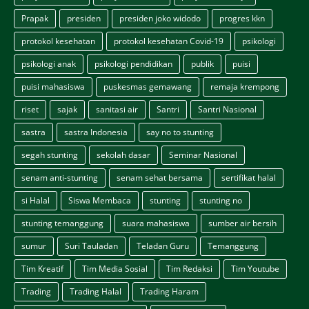
Prapak
presiden
presiden joko widodo
progres kkn
protokol kesehatan
protokol kesehatan Covid-19
psikologi
psikologi anak
psikologi pendidikan
publik
puisi
puisi mahasiswa
puskesmas gemawang
remaja krempong
riset
sajak
sanitasi air
Santri
Santri Nasional
sastra
sastra Indonesia
say no to stunting
segah stunting
sekolah dasar
Seminar Nasional
senam anti-stunting
senam sehat bersama
sertifikat halal
si Halal
Siswa Membaca
stunting
stunting no
stunting temanggung
suara mahasiswa
sumber air bersih
sumur
Suri Tauladan
Teladan Guru
Temanggung
Tim Kreatif
Tim Media Sosial
Tim Redaksi
Tim Youtube
Trading
Trading Halal
Trading Haram