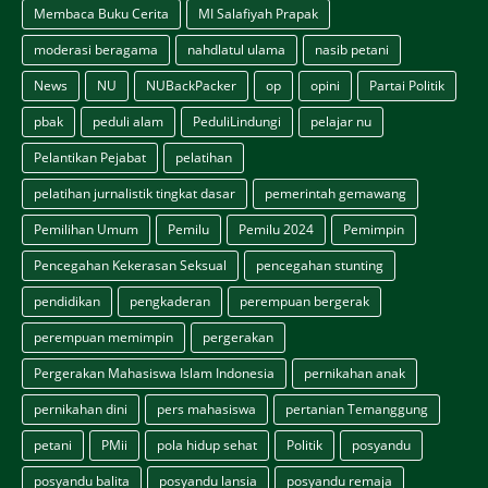
Membaca Buku Cerita
MI Salafiyah Prapak
moderasi beragama
nahdlatul ulama
nasib petani
News
NU
NUBackPacker
op
opini
Partai Politik
pbak
peduli alam
PeduliLindungi
pelajar nu
Pelantikan Pejabat
pelatihan
pelatihan jurnalistik tingkat dasar
pemerintah gemawang
Pemilihan Umum
Pemilu
Pemilu 2024
Pemimpin
Pencegahan Kekerasan Seksual
pencegahan stunting
pendidikan
pengkaderan
perempuan bergerak
perempuan memimpin
pergerakan
Pergerakan Mahasiswa Islam Indonesia
pernikahan anak
pernikahan dini
pers mahasiswa
pertanian Temanggung
petani
PMii
pola hidup sehat
Politik
posyandu
posyandu balita
posyandu lansia
posyandu remaja