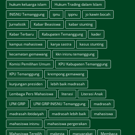
hukum keluarga islam
Hukum Trading dalam Islam
INISNU Temanggung
ipnu
ippnu
jo kawin bocah
Jurnalistik
Kabar Beasiswa
kabar stunting
Kabar Terbaru
Kabupaten Temanggung
kader
kampus mahasiswa
karya sastra
kasus stunting
kecamatan gemawang
kkn inisnu temanggung
Komisi Pemilihan Umum
KPU Kabupaten Temanggung
KPU Temanggung
krempong gemawang
kunjungan presiden
lebih baik madrasah
Lembaga Pers Mahasiswa
literasi
Literasi Anak
LPM GRIP
LPM GRIP INISNU Temanggung
madrasah
madrasah ibtidaiyah
madrasah lebih baik
mahasiswa
mahasiswa inisnu
mahasiswa pergerakan
Mahasiswa Terpilih
makesta
masyarakat
Membaca