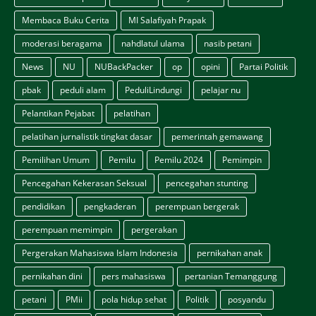
Membaca Buku Cerita
MI Salafiyah Prapak
moderasi beragama
nahdlatul ulama
nasib petani
News
NU
NUBackPacker
op
opini
Partai Politik
pbak
peduli alam
PeduliLindungi
pelajar nu
Pelantikan Pejabat
pelatihan
pelatihan jurnalistik tingkat dasar
pemerintah gemawang
Pemilihan Umum
Pemilu
Pemilu 2024
Pemimpin
Pencegahan Kekerasan Seksual
pencegahan stunting
pendidikan
pengkaderan
perempuan bergerak
perempuan memimpin
pergerakan
Pergerakan Mahasiswa Islam Indonesia
pernikahan anak
pernikahan dini
pers mahasiswa
pertanian Temanggung
petani
PMii
pola hidup sehat
Politik
posyandu