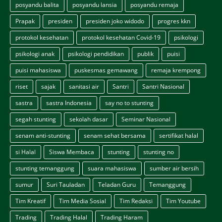
posyandu balita
posyandu lansia
posyandu remaja
Prapak
presiden
presiden joko widodo
progres kkn
protokol kesehatan
protokol kesehatan Covid-19
psikologi
psikologi anak
psikologi pendidikan
publik
puisi
puisi mahasiswa
puskesmas gemawang
remaja krempong
riset
sajak
sanitasi air
Santri
Santri Nasional
sastra
sastra Indonesia
say no to stunting
segah stunting
sekolah dasar
Seminar Nasional
senam anti-stunting
senam sehat bersama
sertifikat halal
si Halal
Siswa Membaca
stunting
stunting no
stunting temanggung
suara mahasiswa
sumber air bersih
sumur
Suri Tauladan
Teladan Guru
Temanggung
Tim Kreatif
Tim Media Sosial
Tim Redaksi
Tim Youtube
Trading
Trading Halal
Trading Haram