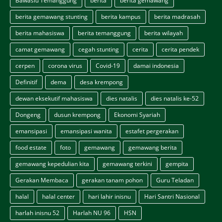
Bawaslu Temanggung
berita
berita gemawang
berita gemawang stunting
berita kampus
berita madrasah
berita mahasiswa
berita temanggung
berita wilayah
camat gemawang
cegah stunting
cerita
cerita pendek
cerpen
corona virus
Covid-19
damai indonesia
Definitif
dema
desa krempong
dewan eksekutif mahasiswa
dies natalis
dies natalis ke-52
Dongeng
dusun krempong
Ekonomi Syariah
emansipasi
emansipasi wanita
estafet pergerakan
food estate
foto
gemawang
gemawang berita
gemawang kepedulian kita
gemawang terkini
gempita
Gerakan Membaca
gerakan tanam pohon
Guru Teladan
halal
halal center
hari lahir inisnu
Hari Santri Nasional
harlah inisnu 52
Harlah NU 96
HSN