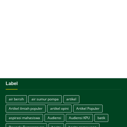
Label
air bersih
air sumur pompa
artikel
Artikel ilmiah populer
artikel opini
Artikel Populer
aspirasi mahasiswa
Audiensi
Audiensi KPU
batik