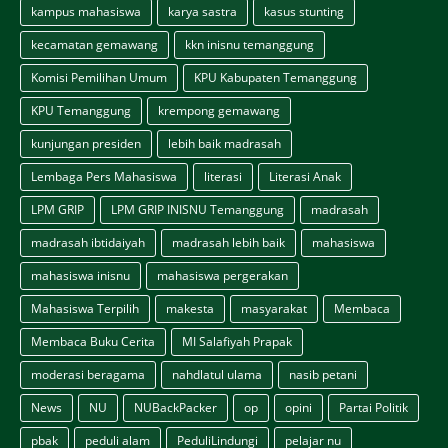
kampus mahasiswa
karya sastra
kasus stunting
kecamatan gemawang
kkn inisnu temanggung
Komisi Pemilihan Umum
KPU Kabupaten Temanggung
KPU Temanggung
krempong gemawang
kunjungan presiden
lebih baik madrasah
Lembaga Pers Mahasiswa
literasi
Literasi Anak
LPM GRIP
LPM GRIP INISNU Temanggung
madrasah
madrasah ibtidaiyah
madrasah lebih baik
mahasiswa
mahasiswa inisnu
mahasiswa pergerakan
Mahasiswa Terpilih
makesta
masyarakat
Membaca
Membaca Buku Cerita
MI Salafiyah Prapak
moderasi beragama
nahdlatul ulama
nasib petani
News
NU
NUBackPacker
op
opini
Partai Politik
pbak
peduli alam
PeduliLindungi
pelajar nu