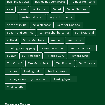
puisi mahasiswa
puskesmas gemawang
remaja krempong
riset
sajak
sanitasi air
Santri
Santri Nasional
sastra
sastra Indonesia
say no to stunting
segah stunting
sekolah dasar
Seminar Nasional
senam anti-stunting
senam sehat bersama
sertifikat halal
si Halal
Siswa Membaca
stunting
stunting no
stunting temanggung
suara mahasiswa
sumber air bersih
sumur
Suri Tauladan
Teladan Guru
Temanggung
Tim Kreatif
Tim Media Sosial
Tim Redaksi
Tim Youtube
Trading
Trading Halal
Trading Haram
Trading menurut syariah Islam
Trading Syariah
virus korona
Popular Posts