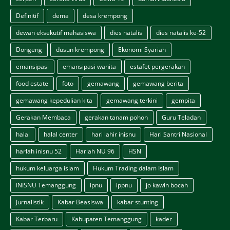
Definitif
dema
desa krempong
dewan eksekutif mahasiswa
dies natalis
dies natalis ke-52
Dongeng
dusun krempong
Ekonomi Syariah
emansipasi
emansipasi wanita
estafet pergerakan
food estate
foto
gemawang
gemawang berita
gemawang kepedulian kita
gemawang terkini
gempita
Gerakan Membaca
gerakan tanam pohon
Guru Teladan
halal
halal center
hari lahir inisnu
Hari Santri Nasional
harlah inisnu 52
Harlah NU 96
HSN
hukum keluarga islam
Hukum Trading dalam Islam
INISNU Temanggung
ipnu
ippnu
jo kawin bocah
Jurnalistik
Kabar Beasiswa
kabar stunting
Kabar Terbaru
Kabupaten Temanggung
kader