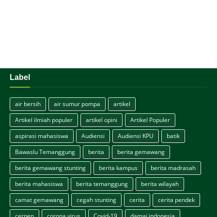
Label
air bersih
air sumur pompa
artikel
Artikel ilmiah populer
artikel opini
Artikel Populer
aspirasi mahasiswa
Audiensi
Audiensi KPU
batik
Bawaslu Temanggung
berita
berita gemawang
berita gemawang stunting
berita kampus
berita madrasah
berita mahasiswa
berita temanggung
berita wilayah
camat gemawang
cegah stunting
cerita
cerita pendek
cerpen
corona virus
Covid-19
damai indonesia