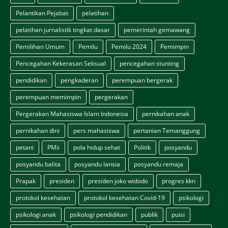
Pelantikan Pejabat
pelatihan
pelatihan jurnalistik tingkat dasar
pemerintah gemawang
Pemilihan Umum
Pemilu
Pemilu 2024
Pemimpin
Pencegahan Kekerasan Seksual
pencegahan stunting
pendidikan
pengkaderan
perempuan bergerak
perempuan memimpin
pergerakan
Pergerakan Mahasiswa Islam Indonesia
pernikahan anak
pernikahan dini
pers mahasiswa
pertanian Temanggung
petani
PMii
pola hidup sehat
Politik
posyandu
posyandu balita
posyandu lansia
posyandu remaja
Prapak
presiden
presiden joko widodo
progres kkn
protokol kesehatan
protokol kesehatan Covid-19
psikologi
psikologi anak
psikologi pendidikan
publik
puisi