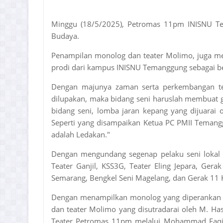
Minggu (18/5/2025), Petromas 11pm INISNU Te
Budaya.
Penampilan monolog dan teater Molimo, juga me
prodi dari kampus INISNU Temanggung sebagai be
Dengan majunya zaman serta perkembangan te
dilupakan, maka bidang seni haruslah membuat 
bidang seni, lomba jaran kepang yang dijuarai 
Seperti yang disampaikan Ketua PC PMII Temang
adalah Ledakan."
Dengan mengundang segenap pelaku seni lokal
Teater Ganjil, KSS3G, Teater Eling Jepara, Ge
Semarang, Bengkel Seni Magelang, dan Gerak 11 K
Dengan menampilkan monolog yang diperankan ole
dan teater Molimo yang disutradarai oleh M. Ha
Teater Petromas 11pm melalui Mohammad Faqih U