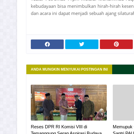
kebudayaan bisa menimbulkan hirah-hirah kesenia
dan acara ini dapat menjadi sebuah ajang silatura
ANDA MUNGKIN MENYUKAI POSTINGAN INI
Reses DPR RI Komisi VIII di
Memupuk G
Temanggung Serap Aspirasi Budaya,
Santri PA