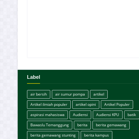
Label
air bersih
air sumur pompa
artikel
Artikel ilmiah populer
artikel opini
Artikel Populer
aspirasi mahasiswa
Audiensi
Audiensi KPU
batik
Bawaslu Temanggung
berita
berita gemawang
berita gemawang stunting
berita kampus