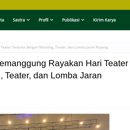
ita
Sastra
Profil
Publikasi
Kirim Karya
eater Sedunia dengan Monolog, Teater, dan Lomba Jaran Kepang
emanggung Rayakan Hari Teater
 Teater, dan Lomba Jaran