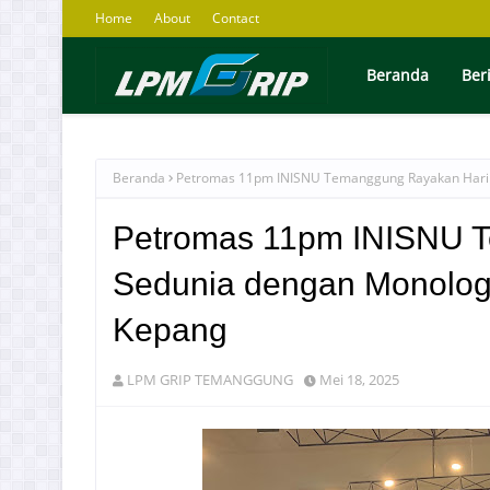
Home
About
Contact
Beranda
Ber
Beranda
Petromas 11pm INISNU Temanggung Rayakan Hari T
Petromas 11pm INISNU T
Sedunia dengan Monolog,
Kepang
LPM GRIP TEMANGGUNG
Mei 18, 2025