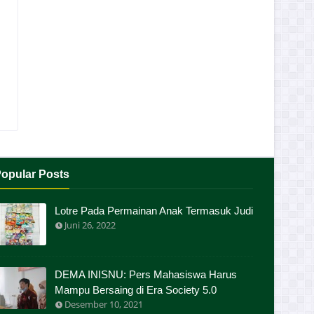
opular Posts
Lotre Pada Permainan Anak Termasuk Judi
Juni 26, 2022
DEMA INISNU: Pers Mahasiswa Harus
Mampu Bersaing di Era Society 5.0
Desember 10, 2021