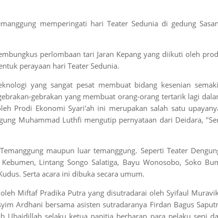
manggung memperingati hari Teater Sedunia di gedung Sasa
mbungkus perlombaan tari Jaran Kepang yang diikuti oleh prod
ntuk perayaan hari Teater Sedunia.
knologi yang sangat pesat membuat bidang kesenian semak
gebrakan-gebrakan yang membuat orang-orang tertarik lagi dal
oleh Prodi Ekonomi Syari'ah ini merupakan salah satu upayany
gung Muhammad Luthfi mengutip pernyataan dari Deidara, "Se
 Temanggung maupun luar temanggung. Seperti Teater Dengun
rak Kebumen, Lintang Songo Salatiga, Bayu Wonosobo, Soko Bu
udus. Serta acara ini dibuka secara umum.
h Miftaf Pradika Putra yang disutradarai oleh Syifaul Muravi
syim Ardhani bersama asisten sutradaranya Firdan Bagus Saput
baidillah selaku ketua panitia berharap para pelaku seni d