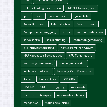
HSN
hukum keluarga islam
Hukum Trading dalam Islam
INISNU Temanggung
ipnu
ippnu
jo kawin bocah
Jurnalistik
Kabar Beasiswa
kabar stunting
Kabar Terbaru
Kabupaten Temanggung
kader
kampus mahasiswa
karya sastra
kasus stunting
kecamatan gemawang
kkn inisnu temanggung
Komisi Pemilihan Umum
KPU Kabupaten Temanggung
KPU Temanggung
krempong gemawang
kunjungan presiden
lebih baik madrasah
Lembaga Pers Mahasiswa
literasi
Literasi Anak
LPM GRIP
LPM GRIP INISNU Temanggung
madrasah
madrasah ibtidaiyah
madrasah lebih baik
mahasiswa
mahasiswa inisnu