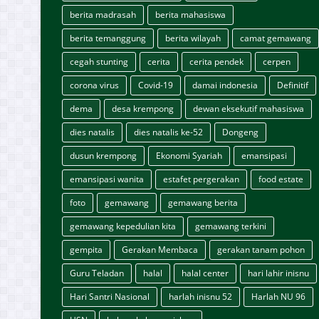
berita madrasah
berita mahasiswa
berita temanggung
berita wilayah
camat gemawang
cegah stunting
cerita
cerita pendek
cerpen
corona virus
Covid-19
damai indonesia
Definitif
dema
desa krempong
dewan eksekutif mahasiswa
dies natalis
dies natalis ke-52
Dongeng
dusun krempong
Ekonomi Syariah
emansipasi
emansipasi wanita
estafet pergerakan
food estate
foto
gemawang
gemawang berita
gemawang kepedulian kita
gemawang terkini
gempita
Gerakan Membaca
gerakan tanam pohon
Guru Teladan
halal
halal center
hari lahir inisnu
Hari Santri Nasional
harlah inisnu 52
Harlah NU 96