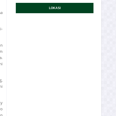
LOKASI
na
i-
in
am
a.
ni
g,
mi
ky
ro
an