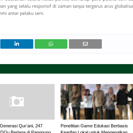
n yang selalu responsif di zaman tanpa tergerus arus globalisa
hmi antar pelaku seni.
enerasi Qur’ani, 247
Penelitian Game Edukasi Berbasis
UDQu Berlaga di Panggung
Kearifan Lokal untuk Mengenalkan