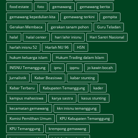
food estate
foto
gemawang
gemawang berita
gemawang kepedulian kita
gemawang terkini
gempita
Gerakan Membaca
gerakan tanam pohon
Guru Teladan
halal
halal center
hari lahir inisnu
Hari Santri Nasional
harlah inisnu 52
Harlah NU 96
HSN
hukum keluarga islam
Hukum Trading dalam Islam
INISNU Temanggung
ipnu
ippnu
jo kawin bocah
Jurnalistik
Kabar Beasiswa
kabar stunting
Kabar Terbaru
Kabupaten Temanggung
kader
kampus mahasiswa
karya sastra
kasus stunting
kecamatan gemawang
kkn inisnu temanggung
Komisi Pemilihan Umum
KPU Kabupaten Temanggung
KPU Temanggung
krempong gemawang