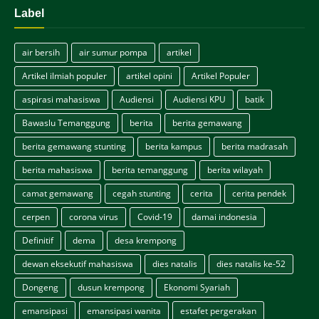
Label
air bersih
air sumur pompa
artikel
Artikel ilmiah populer
artikel opini
Artikel Populer
aspirasi mahasiswa
Audiensi
Audiensi KPU
batik
Bawaslu Temanggung
berita
berita gemawang
berita gemawang stunting
berita kampus
berita madrasah
berita mahasiswa
berita temanggung
berita wilayah
camat gemawang
cegah stunting
cerita
cerita pendek
cerpen
corona virus
Covid-19
damai indonesia
Definitif
dema
desa krempong
dewan eksekutif mahasiswa
dies natalis
dies natalis ke-52
Dongeng
dusun krempong
Ekonomi Syariah
emansipasi
emansipasi wanita
estafet pergerakan