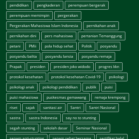
pendidikan
pengkaderan
perempuan bergerak
perempuan memimpin
pergerakan
Pergerakan Mahasiswa Islam Indonesia
pernikahan anak
pernikahan dini
pers mahasiswa
pertanian Temanggung
petani
PMii
pola hidup sehat
Politik
posyandu
posyandu balita
posyandu lansia
posyandu remaja
Prapak
presiden
presiden joko widodo
progres kkn
protokol kesehatan
protokol kesehatan Covid-19
psikologi
psikologi anak
psikologi pendidikan
publik
puisi
puisi mahasiswa
puskesmas gemawang
remaja krempong
riset
sajak
sanitasi air
Santri
Santri Nasional
sastra
sastra Indonesia
say no to stunting
segah stunting
sekolah dasar
Seminar Nasional
senam anti-stunting
senam sehat bersama
sertifikat halal