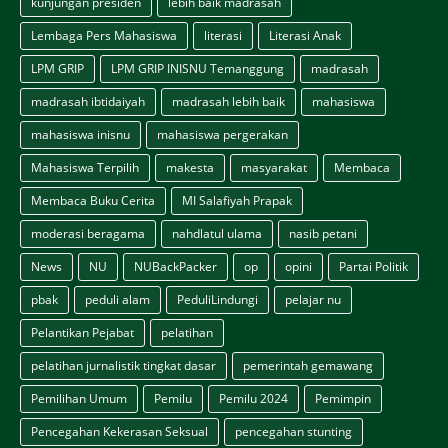
kunjungan presiden
lebih baik madrasah
Lembaga Pers Mahasiswa
literasi
Literasi Anak
LPM GRIP
LPM GRIP INISNU Temanggung
madrasah
madrasah ibtidaiyah
madrasah lebih baik
mahasiswa
mahasiswa inisnu
mahasiswa pergerakan
Mahasiswa Terpilih
makesta
masyarakat
Membaca
Membaca Buku Cerita
MI Salafiyah Prapak
moderasi beragama
nahdlatul ulama
nasib petani
News
NU
NUBackPacker
op
opini
Partai Politik
pbak
peduli alam
PeduliLindungi
pelajar nu
Pelantikan Pejabat
pelatihan
pelatihan jurnalistik tingkat dasar
pemerintah gemawang
Pemilihan Umum
Pemilu
Pemilu 2024
Pemimpin
Pencegahan Kekerasan Seksual
pencegahan stunting