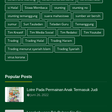
si Halal
Siswa Membaca
stunting
stunting no
stunting temanggung
suara mahasiswa
sumber air bersih
sumur
Suri Tauladan
Teladan Guru
Temanggung
Tim Kreatif
Tim Media Sosial
Tim Redaksi
Tim Youtube
Trading
Trading Halal
Trading Haram
Trading menurut syariah Islam
Trading Syariah
virus korona
Popular Posts
Lotre Pada Permainan Anak Termasuk Judi
Juni 26, 2022