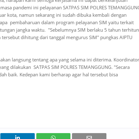
a, harapan kami semoga kerjasama ini dapat berkelanjutan"
 masa pandemi ini pelayanan SATPAS SIM POLRES TEMANGGUN
uar kota, namun sekarang ini sudah dibuka kembali dengan
rapa pembaharuan dalam program pelayanan SIM yaitu terkait
hitungan jangka waktu. "Sebelumnya SIM berlaku 5 tahun terhitu
n tersebut dihitung dari tanggal mengurus SIM" pungkas AIPTU
akan langsung tentang apa yang selama ini diterima. Koordinato
pa yang dilakukan SATPAS SIM POLRES TEMANGGUNG. "Secara
ah baik. Kedepan kami berharap agar hal tersebut bisa