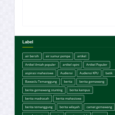
Label
air bersih
air sumur pompa
artikel
Artikel ilmiah populer
artikel opini
Artikel Populer
aspirasi mahasiswa
Audiensi
Audiensi KPU
batik
Bawaslu Temanggung
berita
berita gemawang
berita gemawang stunting
berita kampus
berita madrasah
berita mahasiswa
berita temanggung
berita wilayah
camat gemawang