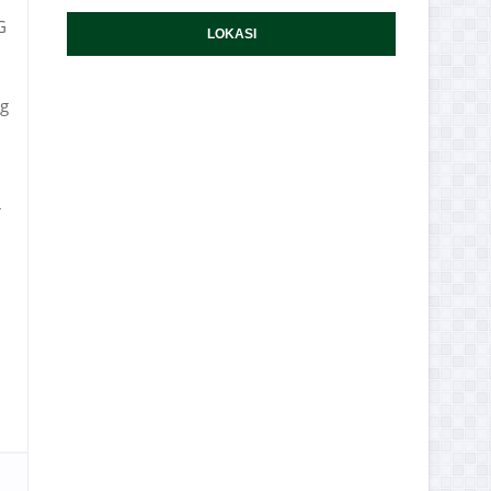
G
LOKASI
ng
r