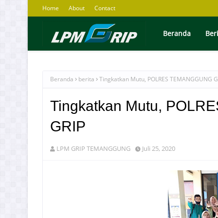
Home
About
Contact
Beranda
Ber
Beranda
berita
Tingkatkan Mutu, POLRES TEMANGGUNG G
Tingkatkan Mutu, POL
GRIP
LPM GRIP TEMANGGUNG
Juli 25, 2020