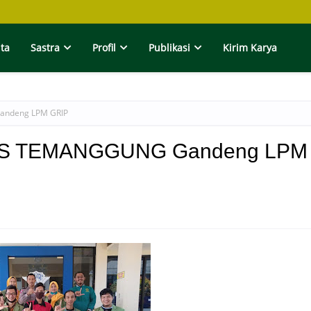
ita
Sastra
Profil
Publikasi
Kirim Karya
andeng LPM GRIP
RES TEMANGGUNG Gandeng LPM