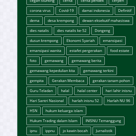
cegah stunting
cerita
cerita pendek
cerpen
corona virus
Covid-19
damai indonesia
Definitif
dema
desa krempong
dewan eksekutif mahasiswa
dies natalis
dies natalis ke-52
Dongeng
dusun krempong
Ekonomi Syariah
emansipasi
emansipasi wanita
estafet pergerakan
food estate
foto
gemawang
gemawang berita
gemawang kepedulian kita
gemawang terkini
gempita
Gerakan Membaca
gerakan tanam pohon
Guru Teladan
halal
halal center
hari lahir inisnu
Hari Santri Nasional
harlah inisnu 52
Harlah NU 96
HSN
hukum keluarga islam
Hukum Trading dalam Islam
INISNU Temanggung
ipnu
ippnu
jo kawin bocah
Jurnalistik