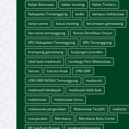
Kabar Beasiswa
kabar stunting
Kabar Terbaru
Kabupaten Temanggung
kader
kampus mahasiswa
karya sastra
kasus stunting
kecamatan gemawang
kkn inisnu temanggung
Komisi Pemilihan Umum
KPU Kabupaten Temanggung
KPU Temanggung
krempong gemawang
kunjungan presiden
lebih baik madrasah
Lembaga Pers Mahasiswa
literasi
Literasi Anak
LPM GRIP
LPM GRIP INISNU Temanggung
madrasah
madrasah ibtidaiyah
madrasah lebih baik
mahasiswa
mahasiswa inisnu
mahasiswa pergerakan
Mahasiswa Terpilih
makesta
masyarakat
Membaca
Membaca Buku Cerita
MI Salafiyah Prapak
moderasi beragama