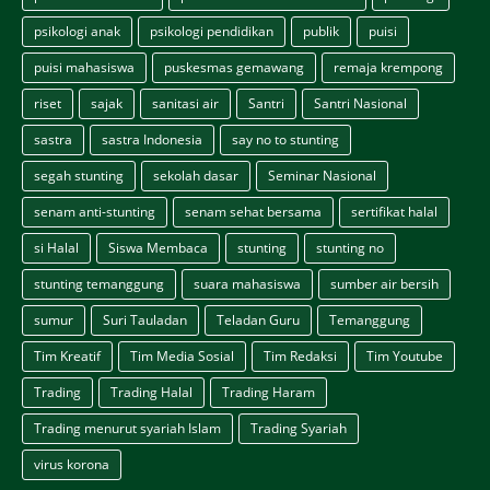
psikologi anak
psikologi pendidikan
publik
puisi
puisi mahasiswa
puskesmas gemawang
remaja krempong
riset
sajak
sanitasi air
Santri
Santri Nasional
sastra
sastra Indonesia
say no to stunting
segah stunting
sekolah dasar
Seminar Nasional
senam anti-stunting
senam sehat bersama
sertifikat halal
si Halal
Siswa Membaca
stunting
stunting no
stunting temanggung
suara mahasiswa
sumber air bersih
sumur
Suri Tauladan
Teladan Guru
Temanggung
Tim Kreatif
Tim Media Sosial
Tim Redaksi
Tim Youtube
Trading
Trading Halal
Trading Haram
Trading menurut syariah Islam
Trading Syariah
virus korona