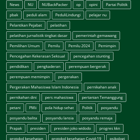
News
NU
NUBackPacker
op
opini
Partai Politik
pbak
peduli alam
PeduliLindungi
pelajar nu
Pelantikan Pejabat
pelatihan
pelatihan jurnalistik tingkat dasar
pemerintah gemawang
Pemilihan Umum
Pemilu
Pemilu 2024
Pemimpin
Pencegahan Kekerasan Seksual
pencegahan stunting
pendidikan
pengkaderan
perempuan bergerak
perempuan memimpin
pergerakan
Pergerakan Mahasiswa Islam Indonesia
pernikahan anak
pernikahan dini
pers mahasiswa
pertanian Temanggung
petani
PMii
pola hidup sehat
Politik
posyandu
posyandu balita
posyandu lansia
posyandu remaja
Prapak
presiden
presiden joko widodo
progres kkn
protokol kesehatan
protokol kesehatan Covid-19
psikologi