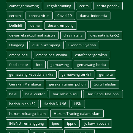
camat gemawang
cegah stunting
cerita
cerita pendek
cerpen
corona virus
Covid-19
damai indonesia
Definitif
dema
desa krempong
dewan eksekutif mahasiswa
dies natalis
dies natalis ke-52
Dongeng
dusun krempong
Ekonomi Syariah
emansipasi
emansipasi wanita
estafet pergerakan
food estate
foto
gemawang
gemawang berita
gemawang kepedulian kita
gemawang terkini
gempita
Gerakan Membaca
gerakan tanam pohon
Guru Teladan
halal
halal center
hari lahir inisnu
Hari Santri Nasional
harlah inisnu 52
Harlah NU 96
HSN
hukum keluarga islam
Hukum Trading dalam Islam
INISNU Temanggung
ipnu
ippnu
jo kawin bocah