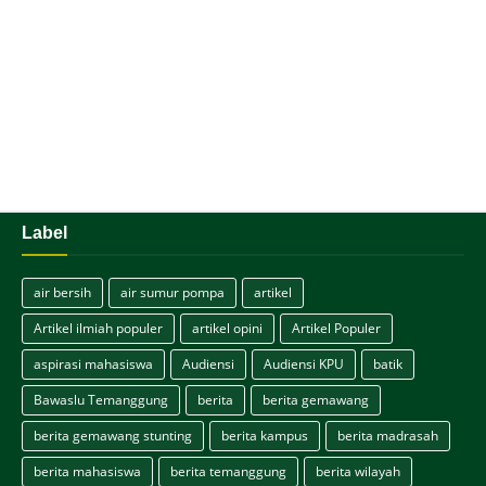
Label
air bersih
air sumur pompa
artikel
Artikel ilmiah populer
artikel opini
Artikel Populer
aspirasi mahasiswa
Audiensi
Audiensi KPU
batik
Bawaslu Temanggung
berita
berita gemawang
berita gemawang stunting
berita kampus
berita madrasah
berita mahasiswa
berita temanggung
berita wilayah