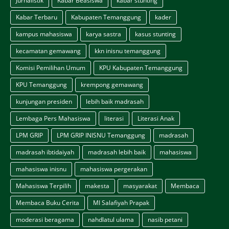
Jurnalistik
Kabar Beasiswa
kabar stunting
Kabar Terbaru
Kabupaten Temanggung
kader
kampus mahasiswa
karya sastra
kasus stunting
kecamatan gemawang
kkn inisnu temanggung
Komisi Pemilihan Umum
KPU Kabupaten Temanggung
KPU Temanggung
krempong gemawang
kunjungan presiden
lebih baik madrasah
Lembaga Pers Mahasiswa
literasi
Literasi Anak
LPM GRIP
LPM GRIP INISNU Temanggung
madrasah
madrasah ibtidaiyah
madrasah lebih baik
mahasiswa
mahasiswa inisnu
mahasiswa pergerakan
Mahasiswa Terpilih
makesta
masyarakat
Membaca
Membaca Buku Cerita
MI Salafiyah Prapak
moderasi beragama
nahdlatul ulama
nasib petani