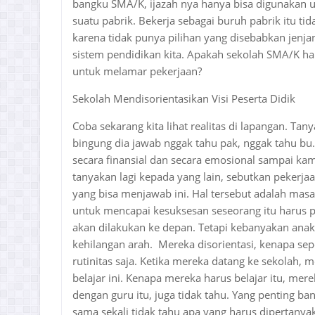
bangku SMA/K, ijazah nya hanya bisa digunakan 
suatu pabrik. Bekerja sebagai buruh pabrik itu tid
karena tidak punya pilihan yang disebabkan jenjan
sistem pendidikan kita. Apakah sekolah SMA/K ha
untuk melamar pekerjaan?
Sekolah Mendisorientasikan Visi Peserta Didik
Coba sekarang kita lihat realitas di lapangan. Tan
bingung dia jawab nggak tahu pak, nggak tahu bu.
secara finansial dan secara emosional sampai k
tanyakan lagi kepada yang lain, sebutkan pekerj
yang bisa menjawab ini. Hal tersebut adalah mas
untuk mencapai kesuksesan seseorang itu harus 
akan dilakukan ke depan. Tetapi kebanyakan anak
kehilangan arah. Mereka disorientasi, kenapa sep
rutinitas saja. Ketika mereka datang ke sekolah,
belajar ini. Kenapa mereka harus belajar itu, me
dengan guru itu, juga tidak tahu. Yang penting b
sama sekali tidak tahu apa yang harus dipertanyak