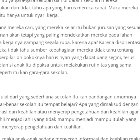
? Itu ya gara-gara sekolah dan di dalam sekolah mereka
kukan dan tidak tahu apa yang harus mereka capai. Maka mereka
itu hanya untuk nyari kerja.
ang mereka cari, yang mereka kejar itu bukan jurusan yang sesua
inan akan tetapi yang paling mendekatkan mereka pada lahan
a kerja nya gampang segala rupa, karena apa? Karena disorientasi
reka tidak tahu sumber kebahagiaan mereka tidak tahu tentang
rpikir oh pokoknya harus nyari yang dapat uang segini, terus
ian si anak itu dipaksa untuk melakukan rutinitas yang sama
perti itu kan gara-gara sekolah.
 mulai dari yang sederhana sekolah itu kan pandangan umumnya
ar-benar sekolah itu tempat belajar? Apa yang dimaksud dengan
rmasi dan keahlian atau menyerap pengetahuan dan keahlian agar
k ahli menjadi ahli yang tidak mampu menjadi mampu itulah yang
ses menyerap pengetahuan dan keahlian.
ar, maka anak-anak sedang menyerap informasi dan keahlian mak