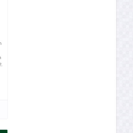
n
m
?.