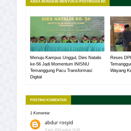
ANDA MUNGKIN MENYUKAI POSTINGAN INI
Menuju Kampus Unggul, Dies Natalis
Reses DPR 
ke-56 Jadi Momentum INISNU
Temanggun
Temanggung Pacu Transformasi
Wayang Ke
Digital
POSTING KOMENTAR
1 Komentar
abdur rosyid
6 Juni 2024 pukul 10.09