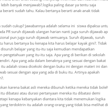
lebih banyak menjawab?.logika paling dasar ya tentu saja
berarti sudah tahu. Kalau bertanya berarti anak-anak tidak
ya sudah cukup? Jawabannya adalah selama ini siswa dipaksa unt
da PR suruh dijawab ulangan harian nanti juga suruh dijawab ap
asional pun juga suruh dijawab semuanya. Suruh dijawab, suruh
u harus bertanya bu kenapa kita harus belajar kayak gini?. Tidak
et disuruh belajar yang itu-itu saja kemudian mendapatkan
 pengetahuan yang itu-itu saja. Apa yang di berikan di sekolah
 sendiri. Apa yang ada dalam benaknya yang sesuai dengan bakat
 itu adalah siswa dicekoki dengan buku ini dengan materi ini dan
ab sesuai dengan apa yang ada di buku itu. Artinya apakah
n?.
bkan karena bakat asli mereka dibunuh ketika mereka tidak bole
itu dibatasi atau durasi pertanyaan mereka itu dibatasi demi
etapi kenapa kebanyakan diantara kita tidak menemukan logika
g yang terdoktrin itu adalah orang-orang yang tidak bisa melihat di