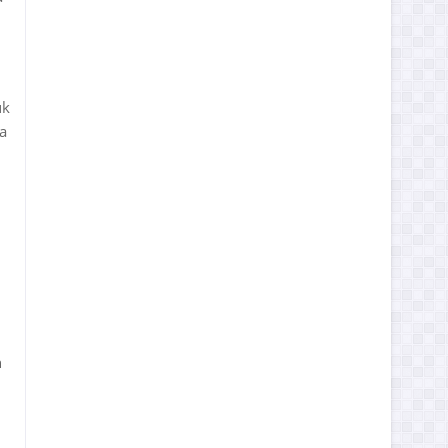
uk
a
h