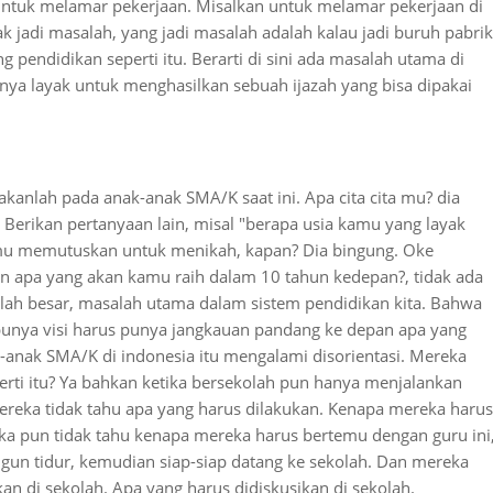
untuk melamar pekerjaan. Misalkan untuk melamar pekerjaan di
ak jadi masalah, yang jadi masalah adalah kalau jadi buruh pabrik
g pendidikan seperti itu. Berarti di sini ada masalah utama di
nya layak untuk menghasilkan sebuah ijazah yang bisa dipakai
yakanlah pada anak-anak SMA/K saat ini. Apa cita cita mu? dia
 Berikan pertanyaan lain, misal "berapa usia kamu yang layak
amu memutuskan untuk menikah, kapan? Dia bingung. Oke
aan apa yang akan kamu raih dalam 10 tahun kedepan?, tidak ada
alah besar, masalah utama dalam sistem pendidikan kita. Bahwa
punya visi harus punya jangkauan pandang ke depan apa yang
-anak SMA/K di indonesia itu mengalami disorientasi. Mereka
erti itu? Ya bahkan ketika bersekolah pun hanya menjalankan
 mereka tidak tahu apa yang harus dilakukan. Kenapa mereka harus
reka pun tidak tahu kenapa mereka harus bertemu dengan guru ini
angun tidur, kemudian siap-siap datang ke sekolah. Dan mereka
an di sekolah. Apa yang harus didiskusikan di sekolah.