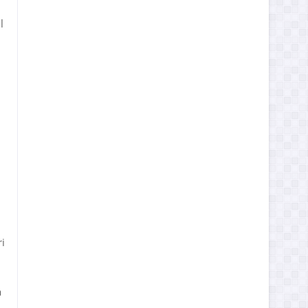
l
i
a