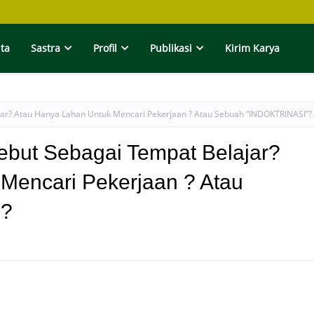
ita
Sastra
Profil
Publikasi
Kirim Karya
jar? Atau Hanya Lahan Untuk Mencari Pekerjaan ? Atau Sebuah “INDOKTRINASI”?
ebut Sebagai Tempat Belajar?
Mencari Pekerjaan ? Atau
”?