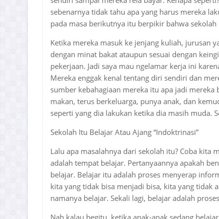
sendiri sampai mereka rela bayar. Kenapa seperti
sebenarnya tidak tahu apa yang harus mereka la
pada masa berikutnya itu berpikir bahwa sekolah 
Ketika mereka masuk ke jenjang kuliah, jurusan y
dengan minat bakat ataupun sesuai dengan keing
pekerjaan. Jadi saya mau ngelamar kerja ini karen
Mereka enggak kenal tentang diri sendiri dan me
sumber kebahagiaan mereka itu apa jadi mereka be
makan, terus berkeluarga, punya anak, dan kemud
seperti yang dia lakukan ketika dia masih muda. Se
Sekolah Itu Belajar Atau Ajang “Indoktrinasi”
Lalu apa masalahnya dari sekolah itu? Coba kita
adalah tempat belajar. Pertanyaannya apakah ben
belajar. Belajar itu adalah proses menyerap info
kita yang tidak bisa menjadi bisa, kita yang tida
namanya belajar. Sekali lagi, belajar adalah pro
Nah kalau begitu, ketika anak-anak sedang belaj