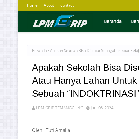
Home
About
Contact
Beranda
Ber
Beranda
Apakah Sekolah Bisa Disebut Sebagai Tempat Bela
Apakah Sekolah Bisa Dis
Atau Hanya Lahan Untuk 
Sebuah “INDOKTRINASI
LPM GRIP TEMANGGUNG
Juni 06, 2024
Oleh : Tuti Amalia