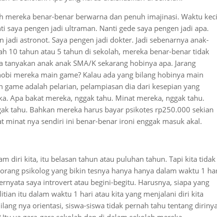
h mereka benar-benar berwarna dan penuh imajinasi. Waktu keci
ti saya pengen jadi ultraman. Nanti gede saya pengen jadi apa.
 jadi astronot. Saya pengen jadi dokter. Jadi sebenarnya anak-
lah 10 tahun atau 5 tahun di sekolah, mereka benar-benar tidak
ba tanyakan anak anak SMA/K sekarang hobinya apa. Jarang
hobi mereka main game? Kalau ada yang bilang hobinya main
 game adalah pelarian, pelampiasan dia dari kesepian yang
a. Apa bakat mereka, nggak tahu. Minat mereka, nggak tahu.
gak tahu. Bahkan mereka harus bayar psikotes rp250.000 sekian
at minat nya sendiri ini benar-benar ironi enggak masuk akal.
lam diri kita, itu belasan tahun atau puluhan tahun. Tapi kita tidak
orang psikolog yang bikin tesnya hanya hanya dalam waktu 1 har
ernyata saya introvert atau begini-begitu. Harusnya, siapa yang
ian itu dalam waktu 1 hari atau kita yang menjalani diri kita
ilang nya orientasi, siswa-siswa tidak pernah tahu tentang diriny