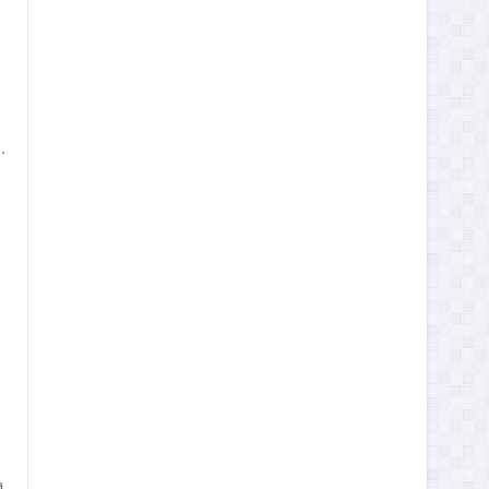
i
.
a